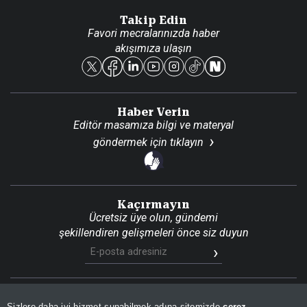
Danışma Telefonları
Takip Edin
Favori mecralarınızda haber
Yasal
akışımıza ulaşın
Reklam Ver
Haber Verin
Editör masamıza bilgi ve materyal
göndermek için
tıklayın
Kaçırmayın
Ücretsiz üye olun, gündemi
şekillendiren gelişmeleri önce siz duyun
Son Dakika
Site Haritası
RSS
KVKK Aydınlatma Metni
Sizlere daha iyi hizmet sunabilmek adına sitemizde
çerez