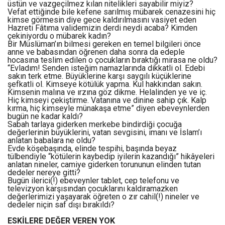
üstün ve vazgeçilmez kılan nitelikleri sayabilir miyiz?
Vefat ettiğinde bile kefene sarılmış mübarek cenazesini hiç
kimse görmesin diye gece kaldırılmasını vasiyet eden
Hazreti Fâtıma validemizin derdi neydi acaba? Kimden
çekiniyordu o mübarek kadın?
Bir Müslüman’ın bilmesi gereken en temel bilgileri önce
anne ve babasından öğrenen daha sonra da edeple
hocasına teslim edilen o çocukların bıraktığı mirasa ne oldu?
“Evladım! Senden isteğim namazlarında dikkatli ol. Edebi
sakın terk etme. Büyüklerine karşı saygılı küçüklerine
şefkatli ol. Kimseye kötülük yapma. Kul hakkından sakın.
Kimsenin malına ve ırzına göz dikme. Helalinden ye ve iç.
Hiç kimseyi çekiştirme. Vatanına ve dinine sahip çık. Kalp
kırma, hiç kimseyle münakaşa etme” diyen ebeveynlerden
bugün ne kadar kaldı?
Sabah tarlaya giderken merkebe bindirdiği çocuğa
değerlerinin büyüklerini, vatan sevgisini, imanı ve İslam’ı
anlatan babalara ne oldu?
Evde köşebaşında, elinde tespihi, başında beyaz
tülbendiyle “kötülerin kaybedip iyilerin kazandığı” hikâyeleri
anlatan nineler, camiye giderken torununun elinden tutan
dedeler nereye gitti?
Bugün ilerici(!) ebeveynler tablet, cep telefonu ve
televizyon karşısından çocuklarını kaldıramazken
değerlerimizi yaşayarak öğreten o zır cahil(!) nineler ve
dedeler niçin saf dışı bırakıldı?
ESKİLERE DEĞER VEREN YOK