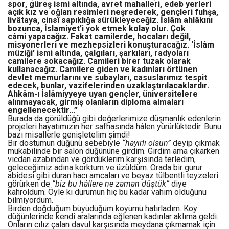
spor, güreş ismi altında, avret mahalleri, edeb yerleri
açık kız ve oğlan resimleri neşrederek, gençleri fuhşa,
livâtaya, cinsî sapıklığa sürükleyeceğiz. İslâm ahlâkını
bozunca, İslamiyet’i yok etmek kolay olur. Çok
câmi yapacağız. Fakat camilerde, hocaları değil,
misyonerleri ve mezhepsizleri konuşturacağız. 'İslâm
müziği' ismi altında, çalgıları, şarkıları, radyoları
camilere sokacağız. Camileri birer tuzak olarak
kullanacağız. Camilere giden ve kadınları örtünen
devlet memurlarını ve subayları, casuslarımız tespit
edecek, bunlar, vazifelerinden uzaklaştırılacaklardır.
Ahkâm-ı İslâmiyyeye uyan gençler, üniversitelere
alınmayacak, girmiş olanların diploma almaları
engellenecektir...”
Burada da görüldüğü gibi değerlerimize düşmanlık edenlerin
projeleri hayatımızın her safhasında hâlen yürürlüktedir. Bunu
bazı misallerle genişletelim şimdi!
Bir dostumun düğünü sebebiyle
“hayırlı olsun”
deyip çıkmak
mukabilinde bir salon düğününe girdim. Girdim ama çıkarken
vicdan azabından ve gördüklerim karşısında terledim,
geleceğimiz adına korktum ve üzüldüm. Orada bir gurur
abidesi gibi duran hacı amcaları ve beyaz tülbentli teyzeleri
görürken de
“biz bu hâllere ne zaman düştük”
diye
kahroldum. Öyle ki durumun hiç bu kadar vahim olduğunu
bilmiyordum.
Birden doğduğum büyüdüğüm köyümü hatırladım. Köy
düğünlerinde kendi aralarında eğlenen kadınlar aklıma geldi.
Onların cılız çalan davul karşısında meydana çıkmamak için