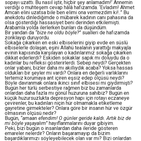
sopayı uzattı. Bu nasıl iştir, hiçbir şey anlamadım!’ Annemin
verdiği o muhteşem cevap hâlâ hafızamda. ‘Evladım! Ahmet
Amcan elini uzatsa bile ben elimi ona vermezdim ki!..” Bu
anekdotu dinlediğimde o mübarek kadının canı pahasına da
olsa gösterdiği hassasiyet beni derinden etkilemişti.
Arabamla yolda ilerlerken bunları da düşündüm.
Bir yandan da
“bize ne oldu böyle?”
sualleri de hafızamda
zonklayıp duruyordu.
Sokağa çıkarken en eski elbiselerini giyip evde en süslü
elbiselerle dolaşan, eşini Allahü tealanın yarattığı makyajla
evinin kapısında karşılayan o kadınlarımız sokağa çıkarken
dikkat ederlerdi? Eskiden sokaklar sapık mı doluydu da o
kadınlar bu refleksi gösterirlerdi. Sebep neydi? Gerçekten
onlar yabani, bizler daha mı akıllıydık acaba? Yoksa hassas
oldukları bir şeyler mi vardı? Onlara en değerli varlıklarını
tertemiz korumaya ant içiren eşsiz edep ölçüsü neydi?
Böyle davranmak onlara ikinci sınıf elbisesi mi giydirmişti?
Bugün her türlü serbestiye rağmen biz bu zamanlarda
onlardan daha fazla mı gönül huzuruna sahibiz? Bugün en
küçük huzursuzlukta depresyon hapı için rotayı eczaneye
çevirenler, bu kadınları niçin hür olmamakla etiketleme
gayretine girmekteler? Onlara göre bir insanın hür ve özgür
olmasının ölçüsü nedir?
Bugün,
“amaan efendim! O günler geride kaldı. Artık biz de
mi böyle yaşayalım”
hayıflanmalarını duyar gibiyim.
Peki, bizi bugün o insanlardan daha ileride gösteren
emareler nelerdir? Onların başaramayıp da bizim
başardıklarımızı söyleyebilecek olan var mı? Bizi onlardan