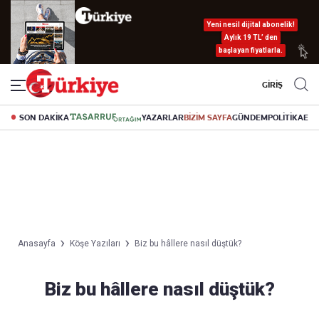
Yeni nesil dijital abonelik!
Aylık 19 TL’ den
başlayan fiyatlarla.
GİRİŞ
SON DAKİKA
YAZARLAR
BİZİM SAYFA
GÜNDEM
POLİTİKA
EK
Anasayfa
Köşe Yazıları
Biz bu hâllere nasıl düştük?
Biz bu hâllere nasıl düştük?