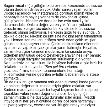
Bugün misafirliğe gittiğimizde evin bir köşesinde sessizce
oturan dedeleri dinleyen yok. Onlar sanki yaşamıyorlar.
Çocuk Facebook ve Instagram’da gördüğü komik videoları
babasıyla hem paylaşıyor hem de kahkahalar içinde
gülüşüyorlar. Nineler ve dedeler ise evin sanki yükü
durumundalar. Onlara değer veren yok. Yılların yükünü
omuzlamış, zengin tecrübeler bir kıyıda sanki sessizce
gelecek ölümü bekliyorlar. Herkesin gözü televizyonda… 5
dakika gidecek elektrik kesintisine hiç kimsenin tahammülü
yok. Hemen sorumluları istifaya sevk eden çokbilmişler
güruhu ile karşılaşıverirsiniz. Çünkü delikanlıların ellerinde
oyunları ve yaptıkları yazışmalar yarım kalmıştır. Hayatlar,
zamanı kurt gibi kemiren modernizm karşısında eriyip
giderken mutluluğu geçici zevklerde arayan nesiller pamuk
ipliğine bağlı duygular peşinden sürüklenip gidiyorlar.
Nesillerimiz, acı ve sıkıntı ile büyüyen babalar eliyle hızlı bir
felakete sürükleniyorlar.
“Ben çektim evladım
çekmesin”
minvalindeki terennümlerle her isteği
ikiletilmeden yerine getirilen evlatlar, babaları eliyle ateşe
atılmakta…
Bir de rızıkları için vatanını terk eden gurbetçi kardeşlerimiz
ve onların değerler ikliminde eriyip giden evlatları var.
Sadece maddiyata dayalı bir hayat biçimini tercih edip bu
toprakları vatan yapan değerleri unutan bu gençliğin
zamanımızda içine düştüğü durumlar içler acısı… Maddi
ihtiyaçlarını her şeyin önünde gören, bol para harcamayı,
alışveriş yapmayı, çevresine varlıklı görünmeyi meziyet