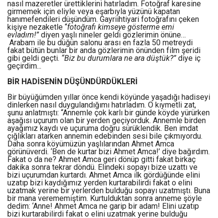
nasıl mazeretler ürettiklerini hatırladım. Fotoğraf karesine
girmemek için eliyle veya eşarbıyla yüzünü kapatan
hanımefendileri düşündüm. Gayriihtiyari fotoğrafını çeken
kişiye nezaketle “
fotoğrafı kimseye gösterme emi
evladım!”
diyen yaşlı nineler geldi gözlerimin önüne…
Arabam ile bu düğün salonu arası en fazla 50 metreydi
fakat bütün bunlar bir anda gözlerimin önünden film şeridi
gibi geldi geçti.
“Biz bu durumlara ne ara düştük?”
diye iç
geçirdim...
BİR HADİSENİN DÜŞÜNDÜRDÜKLERİ
Bir büyüğümden yıllar önce kendi köyünde yaşadığı hadiseyi
dinlerken nasıl duygulandığımı hatırladım. O kıymetli zat,
şunu anlatmıştı: “Annemle çok karlı bir günde köyde yürürken
aşağısı uçurum olan bir yerden geçiyorduk. Annemle birden
ayağımız kaydı ve uçuruma doğru sürüklendik. Ben imdat
çığlıkları atarken annemin edebinden sesi bile çıkmıyordu.
Daha sonra köyümüzün yaşlılarından Ahmet Amca
görünüverdi. ‘Ben de kurtar bizi Ahmet Amca!’ diye bağırdım.
Fakat o da ne? Ahmet Amca geri dönüp gitti fakat birkaç
dakika sonra tekrar döndü. Elindeki sopayı bize uzattı ve
bizi uçurumdan kurtardı. Ahmet Amca ilk gördüğünde elini
uzatıp bizi kaydığımız yerden kurtarabilirdi fakat o elini
uzatmak yerine bir yerlerden bulduğu sopayı uzatmıştı. Buna
bir mana verememiştim. Kurtulduktan sonra anneme şöyle
dedim: ‘Anne! Ahmet Amca ne garip bir adam! Elini uzatıp
bizi kurtarabilirdi fakat o elini uzatmak yerine bulduğu