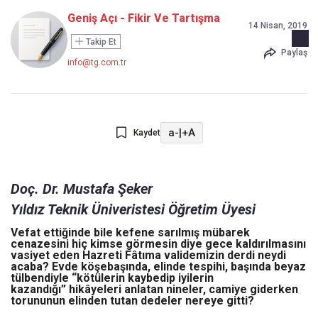
Geniş Açı - Fikir Ve Tartışma
14 Nisan, 2019
Takip Et
Paylaş
info@tg.com.tr
a-
|
+A
Kaydet
Doç. Dr. Mustafa Şeker
Yıldız Teknik Üniveristesi Öğretim Üyesi
Vefat ettiğinde bile kefene sarılmış mübarek
cenazesini hiç kimse görmesin diye gece kaldırılmasını
vasiyet eden Hazreti Fâtıma validemizin derdi neydi
acaba? Evde köşebaşında, elinde tespihi, başında beyaz
tülbendiyle “kötülerin kaybedip iyilerin
kazandığı” hikâyeleri anlatan nineler, camiye giderken
torununun elinden tutan dedeler nereye gitti?