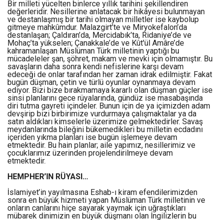
Bir milleti yücelten binlerce yıllık tarihini şekillendiren
değerleridir. Nesillerine anlatacak bir hikâyesi bulunmayan
ve destanlaşmış bir tarihi olmayan milletler ise kaybolup
gitmeye mahkûmdur. Malazgirt’te ve Miryokefalon’da
destanlaşan; Çaldıran’da, Mercidabık’ta, Ridaniye’de ve
Mohaç’ta yükselen; Çanakkale’de ve Kût'ül Amâre’de
kahramanlaşan Müslüman Türk milletinin yaptığı bu
mücadeleler şan, şöhret, makam ve mevki için olmamıştır. Bu
savaşların daha sonra kendi nefislerine karşı devam
edeceği de onlar tarafından her zaman idrak edilmiştir. Fakat
bugün düşman, çetin ve türlü oyunlar oynanmaya devam
ediyor. Bizi bize bırakmamaya kararlı olan düşman güçler ise
sinsi planlarını gece rüyalarında, gündüz ise masabaşında
diri tutma gayreti içindeler. Bunun için de ya içimizden adam
devşirip bizi birbirimize vurdurmaya çalışmaktalar ya da
satın aldıkları kimselerle üzerimize gelmektedirler. Savaş
meydanlarında bileğini bükemedikleri bu milletin ecdadını
içeriden yıkma planları ise bugün işlemeye devam
etmektedir. Bu hain planlar; aile yapımız, nesillerimiz ve
çocuklarımız üzerinden projelendirilmeye devam
etmektedir.
HEMPHER’IN RÜYASI…
İslamiyet’in yayılmasına Eshab-ı kiram efendilerimizden
sonra en büyük hizmeti yapan Müslüman Türk milletinin ve
onların canlarını hiçe sayarak yaymak için uğraştıkları
mübarek dinimizin en büyük düşmanı olan İngilizlerin bu