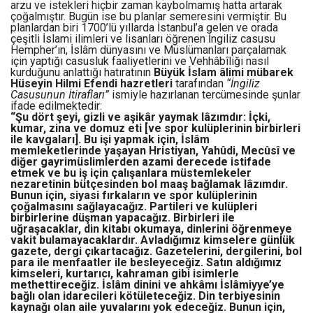
arzu ve istekleri hiçbir zaman kaybolmamış hatta artarak
çoğalmıştır. Bugün ise bu planlar semeresini vermiştir. Bu
planlardan biri 1700’lü yıllarda İstanbul’a gelen ve orada
çeşitli İslami ilimleri ve lisanları öğrenen İngiliz casusu
Hempher’ın, İslâm dünyasını ve Müslümanları parçalamak
için yaptığı casusluk faaliyetlerini ve Vehhâbîliği nasıl
kurduğunu anlattığı hatıratının
Büyük İslam âlimi mübarek
Hüseyin Hilmi Efendi hazretleri
tarafından
“İngiliz
Casusunun İtirafları”
ismiyle hazırlanan tercümesinde şunlar
ifade edilmektedir:
“Şu dört şeyi, gizli ve aşikâr yaymak lâzımdır: İçki,
kumar, zina ve domuz eti [ve spor kulüplerinin birbirleri
ile kavgaları]. Bu işi yapmak için, İslâm
memleketlerinde yaşayan Hristiyan, Yahûdi, Mecûsî ve
diğer gayrimüslimlerden azami derecede istifade
etmek ve bu iş için çalışanlara müstemlekeler
nezaretinin bütçesinden bol maaş bağlamak lâzımdır.
Bunun için, siyasi fırkaların ve spor kulüplerinin
çoğalmasını sağlayacağız. Partileri ve kulüpleri
birbirlerine düşman yapacağız. Birbirleri ile
uğraşacaklar, din kitabı okumaya, dinlerini öğrenmeye
vakit bulamayacaklardır. Avladığımız kimselere günlük
gazete, dergi çıkartacağız. Gazetelerini, dergilerini, bol
para ile menfaatler ile besleyeceğiz. Satın aldığımız
kimseleri, kurtarıcı, kahraman gibi isimlerle
methettireceğiz. İslâm dinini ve ahkâmı İslâmiyye’ye
bağlı olan idarecileri kötületeceğiz. Din terbiyesinin
kaynağı olan aile yuvalarını yok edeceğiz. Bunun için,