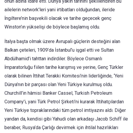
onun adına idare etti. Dünya yakın tarihini şekillendiren bu
ailelerin network’leri yani irtibatları olduğundan, ileride
İngiltere’nin başvekili olacak ve tarihe geçecek genç
Winston’ın yükselişi de böylece başlamış oldu.
İtalya başta olmak üzere Avrupalı güçlerin desteğini alan
Balkan çeteleri, 1909’da İstanbul’u işgal etti ve Sultan
Abdülhamid’i tahttan indirdiler. Böylece Osmanlı
İmparatorluğu fiilen tarihe karışmış ve yerine, Genç Türkler
olarak bilinen İttihat Terakki Komitesi’nin liderliğinde, ‘Yeni
Dünya’nın bir parçası olan Yeni Türkiye kurulmuş oldu.
Churchill’in hâmisi Banker Cassel, Turkish Petroleum
Company'i, yani Türk Petrol Şirketi’ni kurarak İttihatçılardan
Yeni Türkiye topraklarındaki tüm petrol imtiyazını aldı. Diğer
yandan da, kendisi gibi Yahudi olan arkadaşı Jacob Schiff ile
beraber, Rusya’da Çarlığı devirmek için ihtilal hazırlıkları