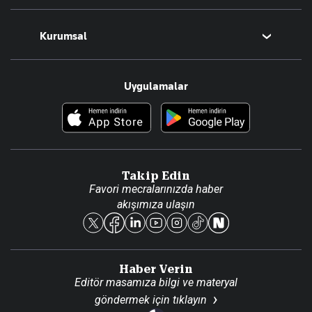
Magazin
Kurumsal
Teknoloji
Resmî Ilanlar
Hakkımızda
Uygulamalar
Haberler
İletişim
Foto Haber
Künye
Video Galeri
Gazete Aboneliği
Danışma Telefonları
Takip Edin
Favori mecralarınızda haber
Yasal
akışımıza ulaşın
Reklam Ver
Haber Verin
Editör masamıza bilgi ve materyal
göndermek için
tıklayın