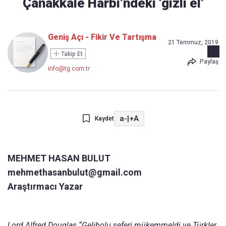
Çanakkale Harbi’ndeki ‘gizli el’
Geniş Açı - Fikir Ve Tartışma
21 Temmuz, 2019
Takip Et
Paylaş
info@tg.com.tr
a-
|
+A
Kaydet
MEHMET HASAN BULUT
mehmethasanbulut@gmail.com
Araştırmacı Yazar
Lord Alfred Douglas “Gelibolu seferi mükemmeldi ve Türkler