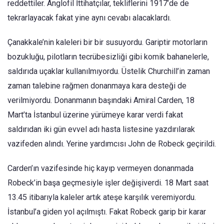
reddettiler. Anglofil İttihatçılar, tekliflerini 1917’de de
tekrarlayacak fakat yine aynı cevabı alacaklardı.
Çanakkale’nin kaleleri bir bir susuyordu. Gariptir motorların
bozukluğu, pilotların tecrübesizliği gibi komik bahanelerle,
saldırıda uçaklar kullanılmıyordu. Üstelik Churchill’in zaman
zaman talebine rağmen donanmaya kara desteği de
verilmiyordu. Donanmanın başındaki Amiral Carden, 18
Mart’ta İstanbul üzerine yürümeye karar verdi fakat
saldırıdan iki gün evvel adı hasta listesine yazdırılarak
vazifeden alındı. Yerine yardımcısı John de Robeck geçirildi.
Carden’ın vazifesinde hiç kayıp vermeyen donanmada
Robeck’in başa geçmesiyle işler değişiverdi. 18 Mart saat
13.45 itibarıyla kaleler artık ateşe karşılık veremiyordu.
İstanbul’a giden yol açılmıştı. Fakat Robeck garip bir karar