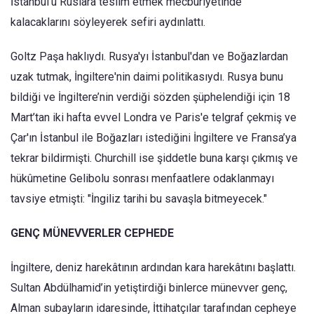
İstanbul’u Ruslara teslim etmek mecburiyetinde
kalacaklarını söyleyerek sefiri aydınlattı.
Goltz Paşa haklıydı. Rusya'yı İstanbul'dan ve Boğazlardan
uzak tutmak, İngiltere'nin daimi politikasıydı. Rusya bunu
bildiği ve İngiltere’nin verdiği sözden şüphelendiği için 18
Mart’tan iki hafta evvel Londra ve Paris'e telgraf çekmiş ve
Çar'ın İstanbul ile Boğazları istediğini İngiltere ve Fransa’ya
tekrar bildirmişti. Churchill ise şiddetle buna karşı çıkmış ve
hükûmetine Gelibolu sonrası menfaatlere odaklanmayı
tavsiye etmişti: "İngiliz tarihi bu savaşla bitmeyecek."
GENÇ MÜNEVVERLER CEPHEDE
İngiltere, deniz harekâtının ardından kara harekâtını başlattı.
Sultan Abdülhamid’in yetiştirdiği binlerce münevver genç,
Alman subayların idaresinde, İttihatçılar tarafından cepheye