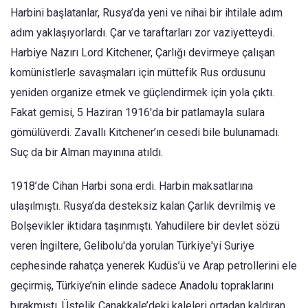
Harbini başlatanlar, Rusya’da yeni ve nihai bir ihtilale adım
adım yaklaşıyorlardı. Çar ve taraftarları zor vaziyetteydi.
Harbiye Nazırı Lord Kitchener, Çarlığı devirmeye çalışan
komünistlerle savaşmaları için müttefik Rus ordusunu
yeniden organize etmek ve güçlendirmek için yola çıktı.
Fakat gemisi, 5 Haziran 1916'da bir patlamayla sulara
gömülüverdi. Zavallı Kitchener’ın cesedi bile bulunamadı.
Suç da bir Alman mayınına atıldı.
1918’de Cihan Harbi sona erdi. Harbin maksatlarına
ulaşılmıştı. Rusya’da desteksiz kalan Çarlık devrilmiş ve
Bolşevikler iktidara taşınmıştı. Yahudilere bir devlet sözü
veren İngiltere, Gelibolu'da yorulan Türkiye'yi Suriye
cephesinde rahatça yenerek Kudüs’ü ve Arap petrollerini ele
geçirmiş, Türkiye’nin elinde sadece Anadolu topraklarını
bırakmıştı. Üstelik Çanakkale’deki kaleleri ortadan kaldıran