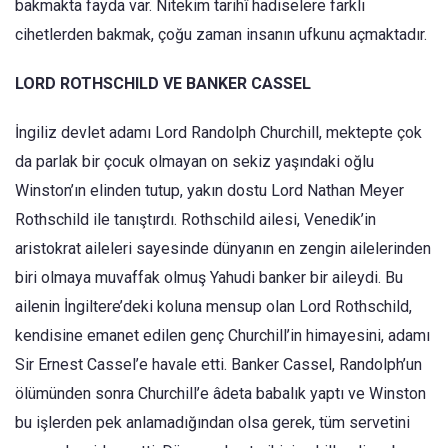
bakmakta fayda var. Nitekim tarihî hadiselere farklı
cihetlerden bakmak, çoğu zaman insanın ufkunu açmaktadır.
LORD ROTHSCHILD VE BANKER CASSEL
İngiliz devlet adamı Lord Randolph Churchill, mektepte çok
da parlak bir çocuk olmayan on sekiz yaşındaki oğlu
Winston’ın elinden tutup, yakın dostu Lord Nathan Meyer
Rothschild ile tanıştırdı. Rothschild ailesi, Venedik’in
aristokrat aileleri sayesinde dünyanın en zengin ailelerinden
biri olmaya muvaffak olmuş Yahudi banker bir aileydi. Bu
ailenin İngiltere’deki koluna mensup olan Lord Rothschild,
kendisine emanet edilen genç Churchill’in himayesini, adamı
Sir Ernest Cassel’e havale etti. Banker Cassel, Randolph’un
ölümünden sonra Churchill’e âdeta babalık yaptı ve Winston
bu işlerden pek anlamadığından olsa gerek, tüm servetini