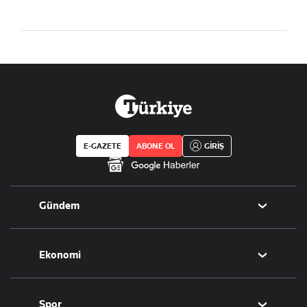
E-GAZETE
ABONE OL
GİRİŞ
Gündem
Politika
Ekonomi
Eğitim
Borsa
Spor