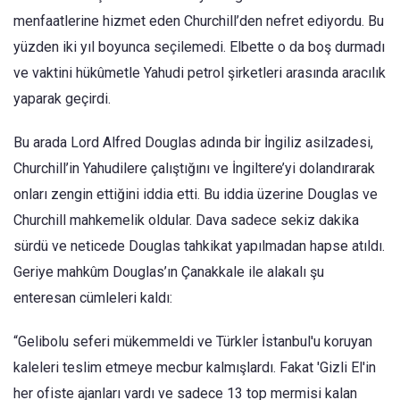
menfaatlerine hizmet eden Churchill’den nefret ediyordu. Bu
yüzden iki yıl boyunca seçilemedi. Elbette o da boş durmadı
ve vaktini hükûmetle Yahudi petrol şirketleri arasında aracılık
yaparak geçirdi.
Bu arada Lord Alfred Douglas adında bir İngiliz asilzadesi,
Churchill’in Yahudilere çalıştığını ve İngiltere’yi dolandırarak
onları zengin ettiğini iddia etti. Bu iddia üzerine Douglas ve
Churchill mahkemelik oldular. Dava sadece sekiz dakika
sürdü ve neticede Douglas tahkikat yapılmadan hapse atıldı.
Geriye mahkûm Douglas’ın Çanakkale ile alakalı şu
enteresan cümleleri kaldı:
“Gelibolu seferi mükemmeldi ve Türkler İstanbul'u koruyan
kaleleri teslim etmeye mecbur kalmışlardı. Fakat 'Gizli El'in
her ofiste ajanları vardı ve sadece 13 top mermisi kalan