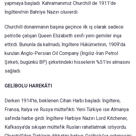
yapmaya başladı. Kahramanımız Churchill de 1911’de
İngiltere’nin Bahriye Nazırı oluverdi.
Churchill donanmanın başına geçince ilk iş olarak sadece
petrolle çalışan Queen Elizabeth sınıfı yeni gemiler inşa
ettirdi. Bununla da kalmadı; İngiltere Hükûmetinin, 1909’da
kurulan Anglo-Persian Oil Company (İngiliz-İran Petrol
Şirketi, bugünkü BP) şirketindeki hisselerin %51'ini almasını
sağladı.
GELİBOLU HAREKÂTI
Derken 1914’te, beklenen Cihan Harbi başladı. İngiltere,
Fransa, İtalya ve Rusya müttefikti. Yeni Türkiye ise Almanya
safında harbe girdi. İngiltere Harbiye Nazırı Lord Kitchener,
Kafkasya'da sıkışan müttefik Rusları rahatlatmak istiyordu.
Churchill'den Türklerin dikkatini batıya; Gelibolu'ya çekmesini