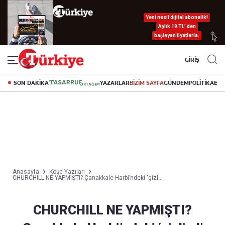
Yeni nesil dijital abonelik!
Aylık 19 TL’ den
başlayan fiyatlarla.
GİRİŞ
SON DAKİKA
YAZARLAR
BİZİM SAYFA
GÜNDEM
POLİTİKA
EK
Anasayfa
Köşe Yazıları
CHURCHILL NE YAPMIŞTI? Çanakkale Harbi’ndeki ‘gizl...
CHURCHILL NE YAPMIŞTI?