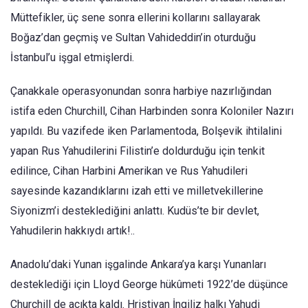
Müttefikler, üç sene sonra ellerini kollarını sallayarak
Boğaz’dan geçmiş ve Sultan Vahideddin’in oturduğu
İstanbul’u işgal etmişlerdi.
Çanakkale operasyonundan sonra harbiye nazırlığından
istifa eden Churchill, Cihan Harbinden sonra Koloniler Nazırı
yapıldı. Bu vazifede iken Parlamentoda, Bolşevik ihtilalini
yapan Rus Yahudilerini Filistin’e doldurduğu için tenkit
edilince, Cihan Harbini Amerikan ve Rus Yahudileri
sayesinde kazandıklarını izah etti ve milletvekillerine
Siyonizm’i desteklediğini anlattı. Kudüs’te bir devlet,
Yahudilerin hakkıydı artık!..
Anadolu’daki Yunan işgalinde Ankara’ya karşı Yunanları
desteklediği için Lloyd George hükûmeti 1922’de düşünce
Churchill de açıkta kaldı. Hristiyan İngiliz halkı Yahudi