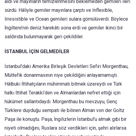
aldı ve mayınların temizlenmesini beklemeden gemileri ileri
sürdü. Hâliyle gemiler mayınlara çarptı ve Inflexible,
Irresistible ve Ocean gemileri sulara gömülüverdi. Böylece
İngiltere’nin deniz harekâtı sona erdi ve gemiler ikinci bir
saldırıda bulunmayarak geri çekildiler.
İSTANBUL İÇİN GELMEDİLER
İstanbul'daki Amerika Birleşik Devletleri Sefiri Morgenthau,
Müttefik donanmasının niye çekildiğini anlayamamıştı.
Hâlbuki İttihatçıların mühimmatı bitmek üzereydi ve Türk
halkı İttihat Terakki’den ve Almanlardan nefret ettiği için
hükûmet sallantıdaydı. Morgenthau bu mevzuyu, Genç
Türklere duyduğu sempati ile bilinen Alman von der Goltz
Paşa ile konuştu. Paşa, İngilizlerin İstanbul'u almak gibi bir
niyeti olmadığını, Ruslara söz verdikleri için, şehri alırlarsa