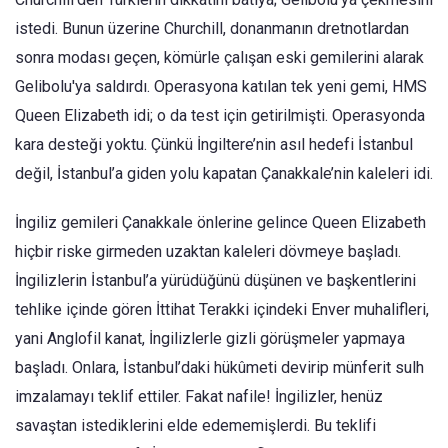
istedi. Bunun üzerine Churchill, donanmanın dretnotlardan
sonra modası geçen, kömürle çalışan eski gemilerini alarak
Gelibolu'ya saldırdı. Operasyona katılan tek yeni gemi, HMS
Queen Elizabeth idi; o da test için getirilmişti. Operasyonda
kara desteği yoktu. Çünkü İngiltere’nin asıl hedefi İstanbul
değil, İstanbul’a giden yolu kapatan Çanakkale’nin kaleleri idi.
İngiliz gemileri Çanakkale önlerine gelince Queen Elizabeth
hiçbir riske girmeden uzaktan kaleleri dövmeye başladı.
İngilizlerin İstanbul’a yürüdüğünü düşünen ve başkentlerini
tehlike içinde gören İttihat Terakki içindeki Enver muhalifleri,
yani Anglofil kanat, İngilizlerle gizli görüşmeler yapmaya
başladı. Onlara, İstanbul’daki hükûmeti devirip münferit sulh
imzalamayı teklif ettiler. Fakat nafile! İngilizler, henüz
savaştan istediklerini elde edememişlerdi. Bu teklifi