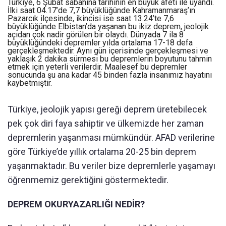
Türkiye, 6 Şubat sabahına tarihinin en büyük afeti ile uyandı.
İlki saat 04.17’de 7,7 büyüklüğünde Kahramanmaraş’ın
Pazarcık ilçesinde, ikincisi ise saat 13.24’te 7,6
büyüklüğünde Elbistan’da yaşanan bu ikiz deprem, jeolojik
açıdan çok nadir görülen bir olaydı. Dünyada 7 ila 8
büyüklüğündeki depremler yılda ortalama 17-18 defa
gerçekleşmektedir. Aynı gün içerisinde gerçekleşmesi ve
yaklaşık 2 dakika sürmesi bu depremlerin boyutunu tahmin
etmek için yeterli verilerdir. Maalesef bu depremler
sonucunda şu ana kadar 45 binden fazla insanımız hayatını
kaybetmiştir.
Türkiye, jeolojik yapısı gereği deprem üretebilecek
pek çok diri faya sahiptir ve ülkemizde her zaman
depremlerin yaşanması mümkündür. AFAD verilerine
göre Türkiye’de yıllık ortalama 20-25 bin deprem
yaşanmaktadır. Bu veriler bize depremlerle yaşamayı
öğrenmemiz gerektiğini göstermektedir.
DEPREM OKURYAZARLIĞI NEDİR?