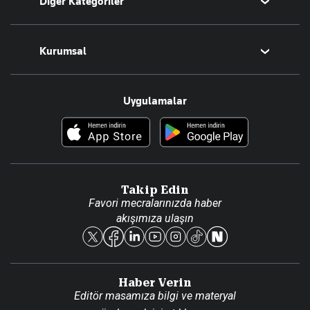
Diğer Kategoriler
Tüm Yazarlar
Magazin
Kurumsal
Teknoloji
Resmî Ilanlar
Hakkımızda
Uygulamalar
Haberler
İletişim
Foto Haber
Künye
Video Galeri
Gazete Aboneliği
Danışma Telefonları
Takip Edin
Favori mecralarınızda haber
Yasal
akışımıza ulaşın
Reklam Ver
Haber Verin
Editör masamıza bilgi ve materyal