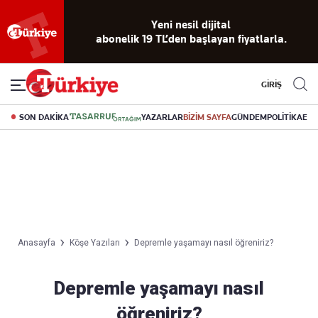
Yeni nesil dijital
abonelik 19 TL’den başlayan fiyatlarla.
GİRİŞ
SON DAKİKA
YAZARLAR
BİZİM SAYFA
GÜNDEM
POLİTİKA
EK
Anasayfa
Köşe Yazıları
Depremle yaşamayı nasıl öğreniriz?
Depremle yaşamayı nasıl
öğreniriz?