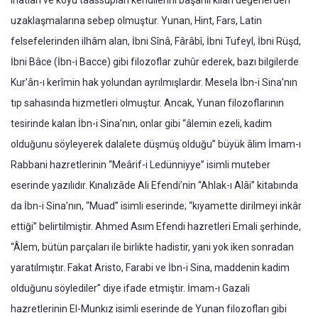
inatları ve koyu taassupları kendilerini başarılı kılan değerlerden
uzaklaşmalarına sebep olmuştur. Yunan, Hint, Fars, Latin
felsefelerinden ilhâm alan, İbni Sînâ, Fârâbî, İbni Tufeyl, İbni Rüşd,
İbni Bâce (İbn-i Bacce) gibi filozoflar zuhûr ederek, bazı bilgilerde
Kur’ân-ı kerîmin hak yolundan ayrılmışlardır. Mesela İbn-i Sina’nın
tıp sahasında hizmetleri olmuştur. Ancak, Yunan filozoflarının
tesirinde kalan İbn-i Sina’nın, onlar gibi “âlemin ezeli, kadim
olduğunu söyleyerek dalalete düşmüş olduğu” büyük âlim İmam-ı
Rabbani hazretlerinin “Meârif-i Ledünniyye” isimli muteber
eserinde yazılıdır. Kınalızâde Ali Efendi’nin “Ahlak-ı Alâi” kitabında
da İbn-i Sina’nın, “Muad” isimli eserinde; “kıyamette dirilmeyi inkâr
ettiği” belirtilmiştir. Ahmed Asım Efendi hazretleri Emali şerhinde,
“Âlem, bütün parçaları ile birlikte hadistir, yani yok iken sonradan
yaratılmıştır. Fakat Aristo, Farabi ve İbn-i Sina, maddenin kadim
olduğunu söylediler” diye ifade etmiştir. İmam-ı Gazali
hazretlerinin El-Munkız isimli eserinde de Yunan filozofları gibi