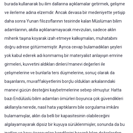
burada kullanarak bu ilim dallarına açıklamalar getirmek, gelişme
ve ilerleme adına elzemdir. Ancak devasa bir medeniyette yetişip
daha sonra Yunan filozoflarının tesirinde kalan Müslüman bilim
adamlarının, akılla açıklanamayacak mevzuları, sadece aklın
mihenk taşına koyarak izah etmeye kalkışmaları, muhatabını
doğru adrese götürmemiştir. Ayrıca cevap bulamadıkları şeyleri
yok kabul ederek adı konmamış bir materyalist anlayışın emrine
girmeleri, kuvvetini aldıkları dinleri/manevi değerleri ile
çelişmelerine ve bunlarla ters düşmelerine, sonuç olarak da
başarılarını, muvaffakiyetlerini borçlu oldukları arkalarındaki
manevi gücün desteğini kaybetmelerine sebep olmuştur. Hatta
bazı Endülüslü bilim adamları ömürleri boyunca çok güvendikleri
akıllarıyla nerede, nasıl hata yaptıklarını bile sorgulama imkânı
bulamamışlar, aklın da belli bir kapasitesinin olabileceğini
algılayamayarak dipsiz bir kuyuya sürüklenmişler, sonunda da bu