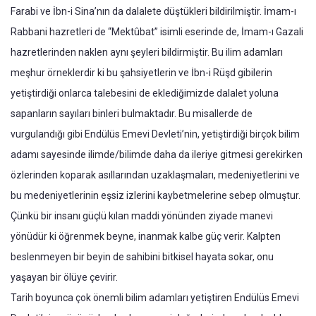
Farabi ve İbn-i Sina’nın da dalalete düştükleri bildirilmiştir. İmam-ı
Rabbani hazretleri de “Mektûbat” isimli eserinde de, İmam-ı Gazali
hazretlerinden naklen aynı şeyleri bildirmiştir. Bu ilim adamları
meşhur örneklerdir ki bu şahsiyetlerin ve İbn-i Rüşd gibilerin
yetiştirdiği onlarca talebesini de eklediğimizde dalalet yoluna
sapanların sayıları binleri bulmaktadır. Bu misallerde de
vurgulandığı gibi Endülüs Emevi Devleti’nin, yetiştirdiği birçok bilim
adamı sayesinde ilimde/bilimde daha da ileriye gitmesi gerekirken
özlerinden koparak asıllarından uzaklaşmaları, medeniyetlerini ve
bu medeniyetlerinin eşsiz izlerini kaybetmelerine sebep olmuştur.
Çünkü bir insanı güçlü kılan maddi yönünden ziyade manevi
yönüdür ki öğrenmek beyne, inanmak kalbe güç verir. Kalpten
beslenmeyen bir beyin de sahibini bitkisel hayata sokar, onu
yaşayan bir ölüye çevirir.
Tarih boyunca çok önemli bilim adamları yetiştiren Endülüs Emevi