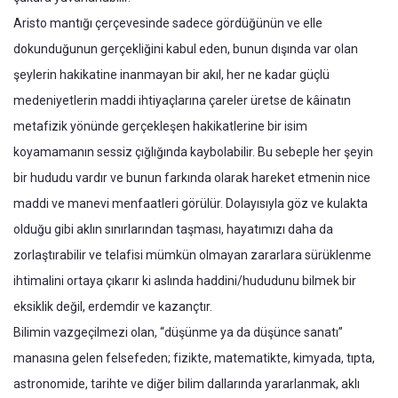
Aristo mantığı çerçevesinde sadece gördüğünün ve elle
dokunduğunun gerçekliğini kabul eden, bunun dışında var olan
şeylerin hakikatine inanmayan bir akıl, her ne kadar güçlü
medeniyetlerin maddi ihtiyaçlarına çareler üretse de kâinatın
metafizik yönünde gerçekleşen hakikatlerine bir isim
koyamamanın sessiz çığlığında kaybolabilir. Bu sebeple her şeyin
bir hududu vardır ve bunun farkında olarak hareket etmenin nice
maddi ve manevi menfaatleri görülür. Dolayısıyla göz ve kulakta
olduğu gibi aklın sınırlarından taşması, hayatımızı daha da
zorlaştırabilir ve telafisi mümkün olmayan zararlara sürüklenme
ihtimalini ortaya çıkarır ki aslında haddini/hududunu bilmek bir
eksiklik değil, erdemdir ve kazançtır.
Bilimin vazgeçilmezi olan, “düşünme ya da düşünce sanatı”
manasına gelen felsefeden; fizikte, matematikte, kimyada, tıpta,
astronomide, tarihte ve diğer bilim dallarında yararlanmak, aklı