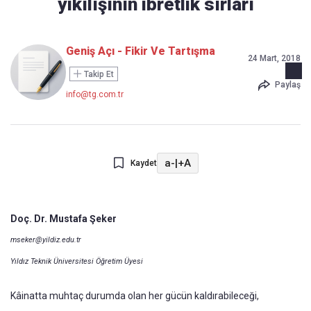
yıkılışının ibretlik sırları
Geniş Açı - Fikir Ve Tartışma
24 Mart, 2018
Takip Et
Paylaş
info@tg.com.tr
a-
|
+A
Kaydet
Doç. Dr. Mustafa Şeker
mseker@yildiz.edu.tr
Yıldız Teknik Üniversitesi Öğretim Üyesi
Kâinatta muhtaç durumda olan her gücün kaldırabileceği,