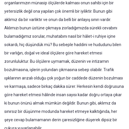
organlarımızın münasip ölçülerde kalması onun sahibi için bir
yetersizlik değil ona yapılan çok önemli bir iyiliktir. Bunun gibi
aklımız da bir varlıktır ve onun da belli bir anlayış sınırı vardır.
Aklımızı bunun üstüne çıkmaya zorladığımızda sürekli cevabını
bulamadığımız sorular, muhatabını nasıl bir hâlet-i ruhiye içine
sokardı, hiç düşündük mü? Bu sebeple haddini ve hududunu bilen
bir varlığın, doğal ve ideal ölçülere göre hareket etmesi
zorunluluktur. Bu ölçülere uymamak, düzenin ve intizamın
bozulmasına, işlerin yolundan çıkmasına sebep olabilir. Trafik
ışıklarının arızalı olduğu çok yoğun bir caddede düzenin bozulması
ve karmaşa, sadece birkaç dakika sürer. Herkesin kendi doğrusuna
göre hareket etmesi hâlinde insan sayısı kadar doğru ortaya çıkar
ki bunun önünü almak mümkün değildir. Bunun gibi, aklımız da
sınırsız bir düşünme modunda hareket etmeye kalktığında, her
şeye cevap bulamamanın derin çaresizliğine düşerek dipsiz bir
çukura yuvarlanabilir.