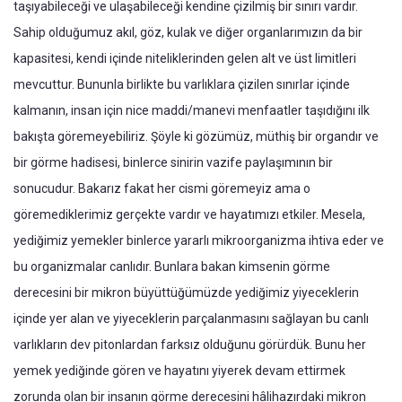
taşıyabileceği ve ulaşabileceği kendine çizilmiş bir sınırı vardır.
Sahip olduğumuz akıl, göz, kulak ve diğer organlarımızın da bir
kapasitesi, kendi içinde niteliklerinden gelen alt ve üst limitleri
mevcuttur. Bununla birlikte bu varlıklara çizilen sınırlar içinde
kalmanın, insan için nice maddi/manevi menfaatler taşıdığını ilk
bakışta göremeyebiliriz. Şöyle ki gözümüz, müthiş bir organdır ve
bir görme hadisesi, binlerce sinirin vazife paylaşımının bir
sonucudur. Bakarız fakat her cismi göremeyiz ama o
göremediklerimiz gerçekte vardır ve hayatımızı etkiler. Mesela,
yediğimiz yemekler binlerce yararlı mikroorganizma ihtiva eder ve
bu organizmalar canlıdır. Bunlara bakan kimsenin görme
derecesini bir mikron büyüttüğümüzde yediğimiz yiyeceklerin
içinde yer alan ve yiyeceklerin parçalanmasını sağlayan bu canlı
varlıkların dev pitonlardan farksız olduğunu görürdük. Bunu her
yemek yediğinde gören ve hayatını yiyerek devam ettirmek
zorunda olan bir insanın görme derecesini hâlihazırdaki mikron