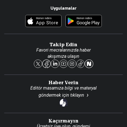
Uygulamalar
Haberler
İletişim
Foto Haber
Künye
Video Galeri
Gazete Aboneliği
Danışma Telefonları
Takip Edin
Favori mecralarınızda haber
Yasal
akışımıza ulaşın
Reklam Ver
Haber Verin
Editör masamıza bilgi ve materyal
göndermek için
tıklayın
Kaçırmayın
Ücretsiz üye olun, gündemi