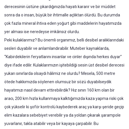
derecesinin üstüne çıkardığınızda hayatı kararır ve bir müddet
sonra da o insan, büyük bir ihtimalle açlıktan ölürdü. Bu durumda
çok fazla mineral ihtiva eden yoğurt gibi maddelerin hayatımızda
yer alması ise neredeyse imkânsız olurdu.
Peki kulaklarımız? Bu önemli organımız, belli desibel aralıklarındaki
sesleri duyabilir ve anlamlandırabilir. Muteber kaynaklarda,
“Kabirdekilerin feryatlarını insanlar ve cinler dışında herkes duyar”
diye ifade edilir. Kulaklarımızın işitebildiği sesin üst desibel derecesi
yukarı sınırlarda olsaydı hâlimiz ne olurdu? Mesela, 500 metre
ötede hakkımızda söylenen olumsuz bir sözü duyabilseydik
hayatımızı nasıl devam ettirebilirdik? Hız sınırı 160 km olan bir
aracı, 200 km hızla kullanmaya kalktığımızda kaza yapma riski çok
çok yükselir ki şoför kontrolü kaybederek araç ya karşı şeride geçip
elim kazalara sebebiyet verebilir ya da yoldan çıkarak şarampole
yuvarlanır, takla atabilir veya bir kayaya çarpabilir. Bu