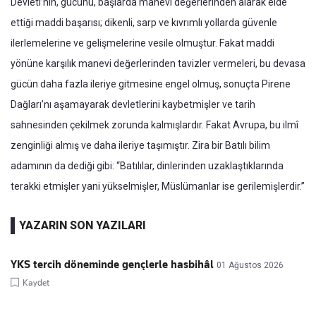
Devleti’nin, gücünü, başlarda manevi değerlerinden alarak elde
ettiği maddi başarısı; dikenli, sarp ve kıvrımlı yollarda güvenle
ilerlemelerine ve gelişmelerine vesile olmuştur. Fakat maddi
yönüne karşılık manevi değerlerinden tavizler vermeleri, bu devasa
gücün daha fazla ileriye gitmesine engel olmuş, sonuçta Pirene
Dağları’nı aşamayarak devletlerini kaybetmişler ve tarih
sahnesinden çekilmek zorunda kalmışlardır. Fakat Avrupa, bu ilmî
zenginliği almış ve daha ileriye taşımıştır. Zira bir Batılı bilim
adamının da dediği gibi: “Batılılar, dinlerinden uzaklaştıklarında
terakki etmişler yani yükselmişler, Müslümanlar ise gerilemişlerdir.”
YAZARIN SON YAZILARI
YKS tercih döneminde gençlerle hasbihâl
01 Ağustos 2026
Kaydet