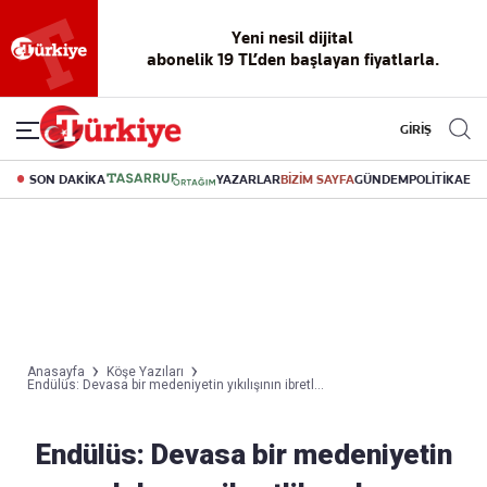
Yeni nesil dijital
abonelik 19 TL’den başlayan fiyatlarla.
GİRİŞ
SON DAKİKA
YAZARLAR
BİZİM SAYFA
GÜNDEM
POLİTİKA
EK
Anasayfa
Köşe Yazıları
Endülüs: Devasa bir medeniyetin yıkılışının ibretl...
Endülüs: Devasa bir medeniyetin