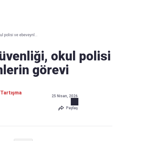
Haber Verin
Editör masamıza bilgi ve materyal göndermek için
tıklayın
l polisi ve ebeveynl...
venliği, okul polisi
lerin görevi
e Tartışma
25 Nisan, 2026
Paylaş