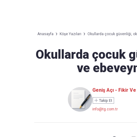
Takip Edin
Favori mecralarınızda haber akışımıza ulaşın
Anasayfa
Köşe Yazıları
Okullarda çocuk güvenliği, oku
Okullarda çocuk gü
ve ebeveyn
Geniş Açı - Fikir V
Takip Et
info@tg.com.tr