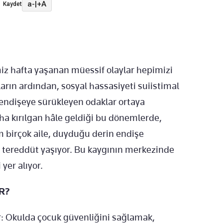
a-
|
+A
Kaydet
z hafta yaşanan müessif olaylar hepimizi
ların ardından, sosyal hassasiyeti suiistimal
 endişeye sürükleyen odaklar ortaya
daha kırılgan hâle geldiği bu dönemlerde,
m birçok aile, duyduğu derin endişe
 tereddüt yaşıyor. Bu kaygının merkezinde
yer alıyor.
R?
r: Okulda çocuk güvenliğini sağlamak,