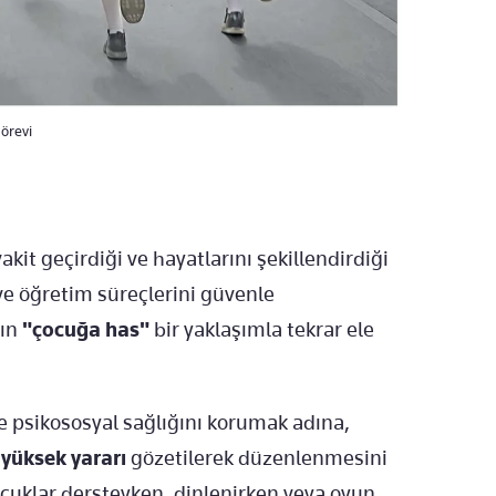
görevi
kit geçirdiği ve hayatlarını şekillendirdiği
ve öğretim süreçlerini güvenle
rın
"çocuğa has"
bir yaklaşımla tekrar ele
e psikososyal sağlığını korumak adına,
yüksek yararı
gözetilerek düzenlenmesini
ocuklar dersteyken, dinlenirken veya oyun