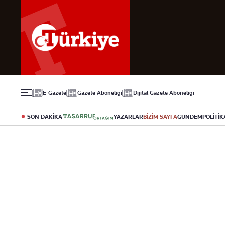
Gündem
Ekonomi
Spor
Politika
Borsa
Futbol
Eğitim
Altın
Puan Durumu
Döviz
Fikstür
Hisse Senedi
Şampiyonlar Ligi
Kripto Para
Avrupa Ligi
Emlak
Basketbol
E-Gazete
Gazete Aboneliği
Dijital Gazete Aboneliği
T-Otomobil
Turizm
SON DAKİKA
YAZARLAR
BİZİM SAYFA
GÜNDEM
POLİTİK
Yazarlar
Diğer Kategoriler
Kurumsal
Bugünün Yazarları
Magazin
Hakkımızda
Tüm Yazarlar
Teknoloji
İletişim
Resmî Ilanlar
Künye
Haberler
Gazete Aboneliği
Foto Haber
Danışma Telefonla
Video Galeri
Yasal
Reklam Ver