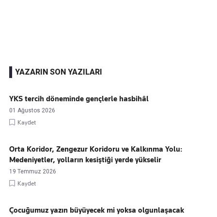
Kaçırmayın
Ücretsiz üye olun, gündemi şekillendiren gelişmeleri önce siz duyun
YAZARIN SON YAZILARI
YKS tercih döneminde gençlerle hasbihâl
01 Ağustos 2026
Kaydet
Orta Koridor, Zengezur Koridoru ve Kalkınma Yolu:
Medeniyetler, yolların kesiştiği yerde yükselir
19 Temmuz 2026
Kaydet
Çocuğumuz yazın büyüyecek mi yoksa olgunlaşacak