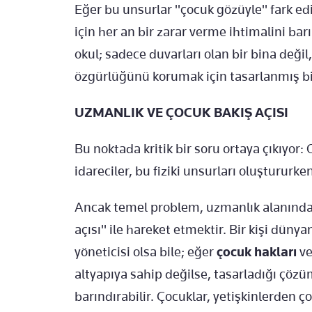
Eğer bu unsurlar "çocuk gözüyle" fark ed
için her an bir zarar verme ihtimalini ba
okul; sadece duvarları olan bir bina deği
özgürlüğünü korumak için tasarlanmış b
UZMANLIK VE ÇOCUK BAKIŞ AÇISI
Bu noktada kritik bir soru ortaya çıkıyor
idareciler, bu fiziki unsurları oluştururke
Ancak temel problem, uzmanlık alanından
açısı" ile hareket etmektir. Bir kişi düny
yöneticisi olsa bile; eğer
çocuk hakları
v
altyapıya sahip değilse, tasarladığı çözü
barındırabilir. Çocuklar, yetişkinlerden ço