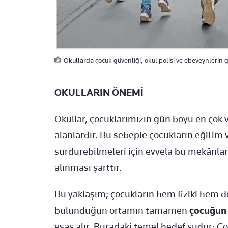
Okullarda çocuk güvenliği, okul polisi ve ebeveynlerin 
OKULLARIN ÖNEMİ
Okullar, çocuklarımızın gün boyu en çok va
alanlardır. Bu sebeple çocukların eğitim 
sürdürebilmeleri için evvela bu mekânla
alınması şarttır.
Bu yaklaşım; çocukların hem fiziki hem d
bulunduğun ortamın tamamen
çocuğun 
esas alır. Buradaki temel hedef şudur: Ç