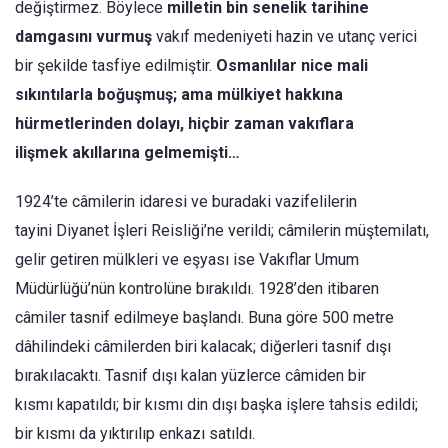
değiştirmez. Böylece
milletin bin senelik tarihine
damgasını vurmuş
vakıf medeniyeti hazin ve utanç verici
bir şekilde tasfiye edilmiştir.
Osmanlılar
nice mali
sıkıntılarla boğuşmuş; ama mülkiyet hakkına
hürmetlerinden dolayı, hiçbir zaman vakıflara
ilişmek akıllarına gelmemişti…
1924’te câmilerin idaresi ve buradaki vazifelilerin
tayini Diyanet İşleri Reisliği’ne verildi; câmilerin müştemilatı,
gelir getiren mülkleri ve eşyası ise Vakıflar Umum
Müdürlüğü’nün kontrolüne bırakıldı. 1928’den itibaren
câmiler tasnif edilmeye başlandı. Buna göre 500 metre
dâhilindeki câmilerden biri kalacak; diğerleri tasnif dışı
bırakılacaktı. Tasnif dışı kalan yüzlerce câmiden bir
kısmı kapatıldı; bir kısmı din dışı başka işlere tahsis edildi;
bir kısmı da yıktırılıp enkazı satıldı.