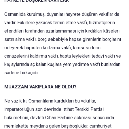
HAYRETE DÜŞÜREN VAKIFLAR
Osmanlıda kurulmuş, duyanları hayrete düşüren vakıflar da
vardır. Fakirlere yakacak temin etme vakfı, hizmetçilerin
efendileri tarafından azarlanmaması için kırdıkları kâseleri
satın alma vakfı, borç sebebiyle hapse girenlerin borçlarını
ödeyerek hapisten kurtarma vakfı, kimsesizlerin
cenazelerini kaldırma vakfı, hasta leylekleri tedavi vakfı ve
kış aylarında aç kalan kuşlara yem yedirme vakfı bunlardan
sadece birkaçıdır.
MUAZZAM VAKIFLARA NE OLDU?
Ne yazık ki, Osmanlıların kurdukları bu vakıflar,
imparatorluğun son devrinde İttihat Terakki Partisi
hükûmetinin, devleti Cihan Harbine sokması sonucunda
memlekette meydana gelen başıboşluklar, cumhuriyet