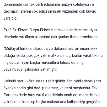
döneminde ise tek parti iktidarının maziyi kötüleyici ve
geçmişin izlerini yok edici siyaseti yüzünden çok büyük
yara aldı.
Prof. Dr. Ekrem Buğra Ekinci, bir makalesinde cumhuriyet
devrinde vakıfların akıbetine dair şunları ifade etmektedir:
“Mülkiyet hakkı, mukaddes ve dokunulmaz bir insan hakkı
olduğu hâlde, pek çok vakfa el konulmuş; bunlar vakıf fikrine
hiç de uymayan başka maksatlara tahsis edilmiş
veya hususi şahıslara satılmıştır.
Hâlbuki şart-ı vâkıf, nass-ı şâri gibidir. Yani vakfedenin şartı,
âyet ve hadis gibi değiştirilemez, kaidesi meşhurdur. Tek
Parti devrinde bazı vakıf eserlerinin tamir edilmesi de, bu
vakıflara el konulup başka maksatlarla kullanıldığı gerçeğini