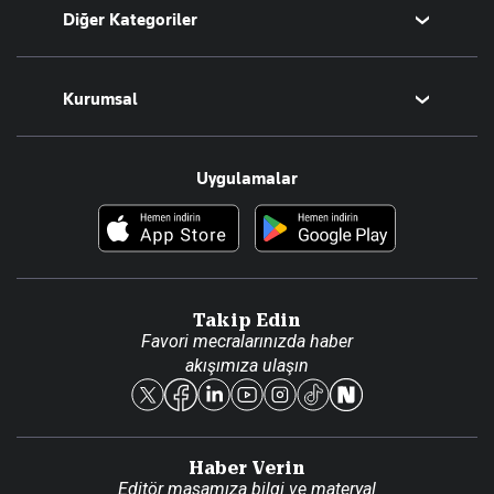
Diğer Kategoriler
Tüm Yazarlar
Magazin
Kurumsal
Teknoloji
Resmî Ilanlar
Hakkımızda
Uygulamalar
Haberler
İletişim
Foto Haber
Künye
Video Galeri
Gazete Aboneliği
Danışma Telefonları
Takip Edin
Favori mecralarınızda haber
Yasal
akışımıza ulaşın
Reklam Ver
Haber Verin
Editör masamıza bilgi ve materyal