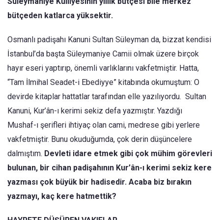
Süleymaniye Külliyesinin yıllık bütçesi bile merkez
bütçeden katlarca yüksektir.
Osmanlı padişahı Kanuni Sultan Süleyman da, bizzat kendisi
İstanbul’da başta Süleymaniye Camii olmak üzere birçok
hayır eseri yaptırıp, önemli varlıklarını vakfetmiştir. Hatta,
“Tam İlmihal Seadet-i Ebediyye” kitabında okumuştum: O
devirde kitaplar hattatlar tarafından elle yazılıyordu. Sultan
Kanuni, Kur’ân-ı kerimi sekiz defa yazmıştır. Yazdığı
Mushaf-ı şerifleri ihtiyaç olan cami, medrese gibi yerlere
vakfetmiştir. Bunu okuduğumda, çok derin düşüncelere
dalmıştım.
Devleti idare etmek gibi çok mühim görevleri
bulunan, bir cihan padişahının Kur’ân-ı kerimi sekiz kere
yazması çok büyük bir hadisedir. Acaba biz bırakın
yazmayı, kaç kere hatmettik?