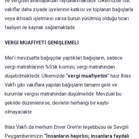
ve vergisel avantajlardan faydalanmaktadır. Ülkemizde ise,
vakıflar daha ziyade üyelerinin katkısı ve toplanan bağışlarla
veya iktisadi işletmesi varsa bunun yürütmüş olduğu ticari
faaliyet ile kaynak sağlamaktadır.
VERGİ MUAFİYETİ GENİŞLEMELİ
Mer’i mevzuatta bağışçılar yaptıkları bağışların, sadece
vergi matrahlarının %5’lik kısmını, vergi matrahından
düşebilmektedir. Ülkemizde “
vergi muafiyetini
” haiz İhlas
Vakfı gibi vakıflara yapılan bağışların tamamı gelir ve
kurumlar vergisi matrahından düşülmelidir. Mevzuat bu
şekilde düzenlenirse, devletin herhangi bir kaybı
olmayacaktır.
İhlas Vakfı da merhum Enver Ören’in teşebbüsü ile Sevgili
Peygamberimizin
“İnsanların hayırlısı, insanlara faydalı