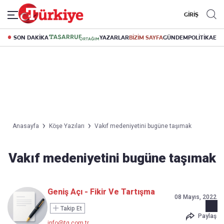
GİRİŞ
SON DAKİKA
YAZARLAR
BİZİM SAYFA
GÜNDEM
POLİTİKA
EK
Anasayfa
Köşe Yazıları
Vakıf medeniyetini bugüne taşımak
Vakıf medeniyetini bugüne taşımak
Geniş Açı - Fikir Ve Tartışma
08 Mayıs, 2022
Takip Et
Paylaş
info@tg.com.tr