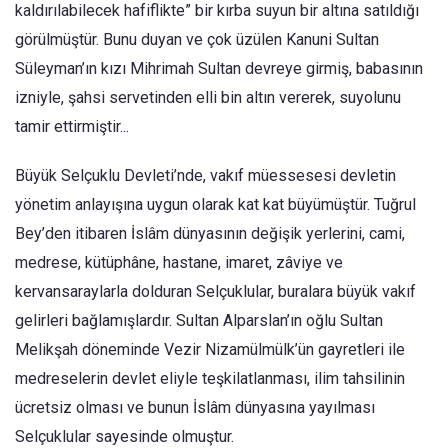
kaldırılabilecek hafiflikte” bir kırba suyun bir altına satıldığı
görülmüştür. Bunu duyan ve çok üzülen Kanuni Sultan
Süleyman’ın kızı Mihrimah Sultan devreye girmiş, babasının
izniyle, şahsi servetinden elli bin altın vererek, suyolunu
tamir ettirmiştir...
Büyük Selçuklu Devleti’nde, vakıf müessesesi devletin
yönetim anlayışına uygun olarak kat kat büyümüştür. Tuğrul
Bey’den itibaren İslâm dünyasının değişik yerlerini, cami,
medrese, kütüphâne, hastane, imaret, zâviye ve
kervansaraylarla dolduran Selçuklular, buralara büyük vakıf
gelirleri bağlamışlardır. Sultan Alparslan’ın oğlu Sultan
Melikşah döneminde Vezir Nizamülmülk’ün gayretleri ile
medreselerin devlet eliyle teşkilatlanması, ilim tahsilinin
ücretsiz olması ve bunun İslâm dünyasına yayılması
Selçuklular sayesinde olmuştur.