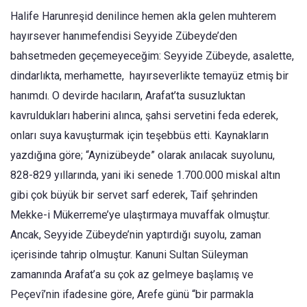
Halife Harunreşid denilince hemen akla gelen muhterem
hayırsever hanımefendisi Seyyide Zübeyde’den
bahsetmeden geçemeyeceğim: Seyyide Zübeyde, asalette,
dindarlıkta, merhamette, hayırseverlikte temayüz etmiş bir
hanımdı. O devirde hacıların, Arafat’ta susuzluktan
kavruldukları haberini alınca, şahsi servetini feda ederek,
onları suya kavuşturmak için teşebbüs etti. Kaynakların
yazdığına göre; “Aynizübeyde” olarak anılacak suyolunu,
828-829 yıllarında, yani iki senede 1.700.000 miskal altın
gibi çok büyük bir servet sarf ederek, Taif şehrinden
Mekke-i Mükerreme’ye ulaştırmaya muvaffak olmuştur.
Ancak, Seyyide Zübeyde’nin yaptırdığı suyolu, zaman
içerisinde tahrip olmuştur. Kanuni Sultan Süleyman
zamanında Arafat’a su çok az gelmeye başlamış ve
Peçevî’nin ifadesine göre, Arefe günü “bir parmakla