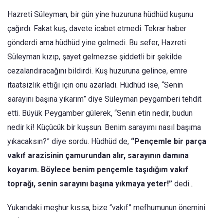
Hazreti Süleyman, bir gün yine huzuruna hüdhüd kuşunu
çağırdı. Fakat kuş, davete icabet etmedi. Tekrar haber
gönderdi ama hüdhüd yine gelmedi. Bu sefer, Hazreti
Süleyman kızıp, şayet gelmezse şiddetli bir şekilde
cezalandıracağını bildirdi. Kuş huzuruna gelince, emre
itaatsizlik ettiği için onu azarladı. Hüdhüd ise, “Senin
sarayını başına yıkarım” diye Süleyman peygamberi tehdit
etti. Büyük Peygamber gülerek, “Senin etin nedir, budun
nedir ki! Küçücük bir kuşsun. Benim sarayımı nasıl başıma
yıkacaksın?” diye sordu. Hüdhüd de,
“Pençemle bir parça
vakıf arazisinin çamurundan alır, sarayının damına
koyarım. Böylece benim pençemle taşıdığım vakıf
toprağı, senin sarayını başına yıkmaya yeter!”
dedi...
Yukarıdaki meşhur kıssa, bize “vakıf” mefhumunun önemini