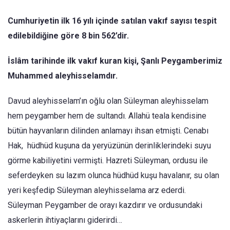
Cumhuriyetin ilk 16 yılı içinde satılan vakıf sayısı tespit
edilebildiğine göre 8 bin 562’dir.
İslâm tarihinde ilk vakıf kuran kişi, Şanlı Peygamberimiz
Muhammed aleyhisselamdır.
Davud aleyhisselam’ın oğlu olan Süleyman aleyhisselam
hem peygamber hem de sultandı. Allahü teala kendisine
bütün hayvanların dilinden anlamayı ihsan etmişti. Cenabı
Hak, hüdhüd kuşuna da yeryüzünün derinliklerindeki suyu
görme kabiliyetini vermişti. Hazreti Süleyman, ordusu ile
seferdeyken su lazım olunca hüdhüd kuşu havalanır, su olan
yeri keşfedip Süleyman aleyhisselama arz ederdi.
Süleyman Peygamber de orayı kazdırır ve ordusundaki
askerlerin ihtiyaçlarını giderirdi…