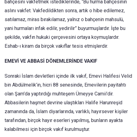
bahçesini vakfetmek istediklerinde, “Bu hurma bahçesinin
aslını vakfet. Vakfedildikten sonra, artık o hibe edilemez,
satılamaz, miras bırakılamaz, yalnız o bahçenin mahsulü,
yani hurmaları infak edilir, yedirilir” buyurmuşlardır. İşte bu
şekilde, vakfın hukuki çerçevesini ortaya koymuşlardır.
Eshab-ı kiram da birçok vakıflar tesis etmişlerdir.
EMEVİ VE ABBASİ DÖNEMLERİNDE VAKIF
Sonraki İslam devletleri içinde ilk vakıf, Emevi Halifesi Velid
bin Abdülmelik’in, hicri 88 senesinde, Emevilerin payitahtı
olan Şam’da yaptırdığı muhteşem Ümeyye Camii’dir.
Abbasilerin haşmet devrine ulaştıkları Halife Harunreşid
zamanında da, İslam diyarlarında, varlıklı, hayırsever kişiler
tarafından, birçok hayır eserleri yapılmış, bunların ayakta
kalabilmesi için birçok vakıf kurulmuştur.