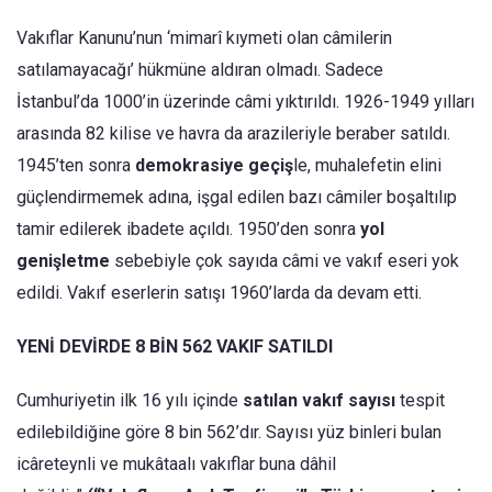
Vakıflar Kanunu’nun ‘mimarî kıymeti olan câmilerin
satılamayacağı’ hükmüne aldıran olmadı. Sadece
İstanbul’da 1000’in üzerinde câmi yıktırıldı. 1926-1949 yılları
arasında 82 kilise ve havra da arazileriyle beraber satıldı.
1945’ten sonra
demokrasiye geçiş
le, muhalefetin elini
güçlendirmemek adına, işgal edilen bazı câmiler boşaltılıp
tamir edilerek ibadete açıldı. 1950’den sonra
yol
genişletme
sebebiyle çok sayıda câmi ve vakıf eseri yok
edildi. Vakıf eserlerin satışı 1960’larda da devam etti.
YENİ DEVİRDE 8 BİN 562 VAKIF SATILDI
Cumhuriyetin ilk 16 yılı içinde
satılan vakıf sayısı
tespit
edilebildiğine göre 8 bin 562’dır. Sayısı yüz binleri bulan
icâreteynli ve mukâtaalı vakıflar buna dâhil