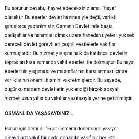
Bu sorunun cevabı, -hayret edeceksiniz ama- “hayır”
olacaktır. Bu eserler devlet hazinesiyle değil, varlıklı
şahıslarca yaptırılmıştır. Osmanlı Devleti’nde başta
padişahlar ve hanımları olmak üzere hanedan üyeleri, yüksek
dereceli devlet görevlileri çeşitli vesilelerle vakıflar
kurmuşlardır. Bu hizmet yarışına halk da katılınca, devletin
toprakları kısa zamanda vakıf eserleri ile dolmuştur. Bu hayır
eserlerinin yaşaması ve masraflarının karşılanması içinse
varlıklarının önemli kısmını vakfetmişlerdir. Bu sayede,
bugünkü modern devletlerin yüklendiği birçok sosyal
hizmet, uzun yıllar bu vakıflar vasıtasıyla yerine getirilmiştir.
OSMANLIDA YAŞASAYDINIZ…
Bunun için denir ki: “Eğer Osmanlı döneminde yaşıyor
olsaydınız; vakıf bir evde doğabilir, vakıf bir beşikte