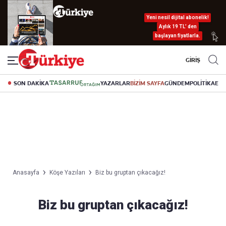
Yeni nesil dijital abonelik!
Aylık 19 TL’ den
başlayan fiyatlarla.
GİRİŞ
SON DAKİKA
YAZARLAR
BİZİM SAYFA
GÜNDEM
POLİTİKA
EK
Anasayfa
Köşe Yazıları
Biz bu gruptan çıkacağız!
Biz bu gruptan çıkacağız!