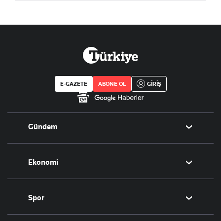
E-GAZETE
ABONE OL
GİRİŞ
Gündem
Politika
Ekonomi
Eğitim
Borsa
Spor
Altın
Döviz
Futbol