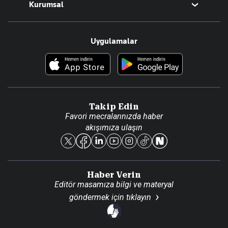
Kurumsal
Teknoloji
Resmî Ilanlar
Hakkımızda
Uygulamalar
Haberler
İletişim
Foto Haber
Künye
Video Galeri
Gazete Aboneliği
Danışma Telefonları
Takip Edin
Favori mecralarınızda haber
Yasal
akışımıza ulaşın
Reklam Ver
Haber Verin
Editör masamıza bilgi ve materyal
göndermek için
tıklayın