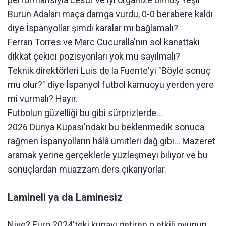
Burun Adaları maça damga vurdu, 0-0 berabere kaldı
diye İspanyollar şimdi karalar mı bağlamalı?
Ferran Torres ve Marc Cucuralla'nın sol kanattaki
dikkat çekici pozisyonları yok mu sayılmalı?
Teknik direktörleri Luis de la Fuente'yi "Böyle sonuç
mu olur?" diye İspanyol futbol kamuoyu yerden yere
mi vurmalı? Hayır.
Futbolun güzelliği bu gibi sürprizlerde...
2026 Dünya Kupası'ndaki bu beklenmedik sonuca
rağmen İspanyolların hâlâ ümitleri dağ gibi… Mazeret
aramak yerine gerçeklerle yüzleşmeyi biliyor ve bu
sonuçlardan muazzam ders çıkarıyorlar.
Lamineli ya da Laminesiz
Niye? Euro 2024'teki kupayı getiren o etkili oyunun,