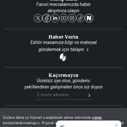
Favori mecralarınızda haber
Yasal
akışımıza ulaşın
Reklam Ver
Haber Verin
Editör masamıza bilgi ve materyal
göndermek için
tıklayın
Kaçırmayın
Ücretsiz üye olun, gündemi
şekillendiren gelişmeleri önce siz duyun
Son Dakika
Site Haritası
RSS
KVKK Aydınlatma Metni
Sizlere daha iyi hizmet sunabilmek adına sitemizde
çerez
Gizlilik Politikası
Çerez Politikası
konumlandırmaktayız. Kişisel verileriniz, KVKK ve GDPR kapsamında
×
|