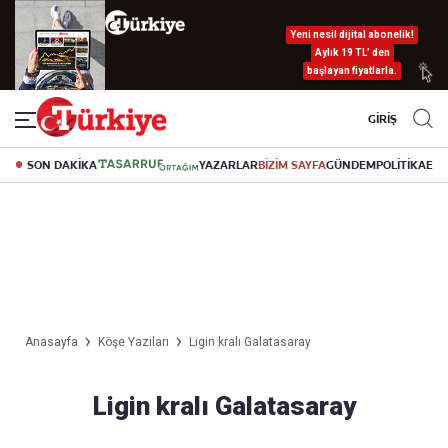
Yeni nesil dijital abonelik!
Aylık 19 TL’ den
başlayan fiyatlarla.
GİRİŞ
SON DAKİKA
YAZARLAR
BİZİM SAYFA
GÜNDEM
POLİTİKA
EK
Anasayfa
Köşe Yazıları
Ligin kralı Galatasaray
Ligin kralı Galatasaray