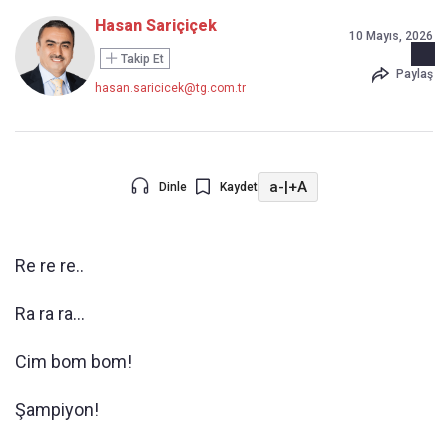
Hasan Sariçiçek
10 Mayıs, 2026
Takip Et
Paylaş
hasan.saricicek@tg.com.tr
a-
|
+A
Dinle
Kaydet
Re re re..
Ra ra ra…
Cim bom bom!
Şampiyon!