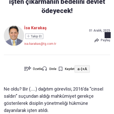
işten çıkarmanın bedelini devlet
ödeyecek!
İsa Karakaş
01 Aralık, 2025
Takip Et
Paylaş
isa.karakas@tg.com.tr
a-
|
+A
Özetle
Dinle
Kaydet
Ne oldu? Bir (…..) dağıtım görevlisi, 2016’da “cinsel
saldırı” suçundan aldığı mahkûmiyet gerekçe
gösterilerek disiplin yönetmeliği hükmüne
dayanılarak işten atıldı.