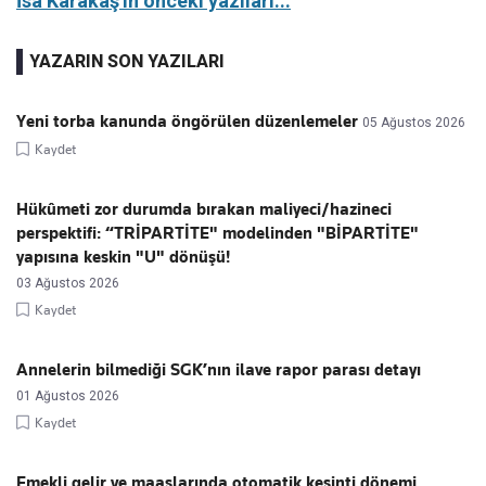
İsa Karakaş'ın önceki yazıları...
YAZARIN SON YAZILARI
Yeni torba kanunda öngörülen düzenlemeler
05 Ağustos 2026
Kaydet
Hükûmeti zor durumda bırakan maliyeci/hazineci
perspektifi: “TRİPARTİTE" modelinden "BİPARTİTE"
yapısına keskin "U" dönüşü!
03 Ağustos 2026
Kaydet
Annelerin bilmediği SGK’nın ilave rapor parası detayı
01 Ağustos 2026
Kaydet
Emekli gelir ve maaşlarında otomatik kesinti dönemi