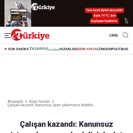
Yeni nesil dijital abonelik!
Aylık 19 TL’ den
başlayan fiyatlarla.
GİRİŞ
SON DAKİKA
YAZARLAR
BİZİM SAYFA
GÜNDEM
POLİTİKA
EK
Anasayfa
Köşe Yazıları
Çalışan kazandı: Kanunsuz işten çıkarmanın bedelin...
Çalışan kazandı: Kanunsuz