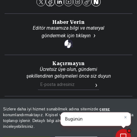
Haber Verin
Editör masamıza bilgi ve materyal
göndermek için
tıklayın
Kaçırmayın
Ücretsiz üye olun, gündemi
şekillendiren gelişmeleri önce siz duyun
Son Dakika
Site Haritası
RSS
KVKK Aydınlatma Metni
Sizlere daha iyi hizmet sunabilmek adına sitemizde
çerez
Gizlilik Politikası
Çerez Politikası
konumlandırmaktayız. Kişisel verileriniz, KVKK ve GDPR kapsamında
×
Bugünün öne çıka
toplanıp işlenir. Detaylı bilgi almak için
Aydınlatma Metnimizi
📰
Son 30 güne ait haberleri, spor gelişmelerini veya yazar yazılarını sorgulayabilirsiniz.
© 2026 İhlas Medya Grubu. Tüm Hakları Saklıdır
inceleyebilirsiniz.