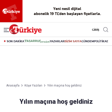
Yeni nesil dijital
abonelik 19 TL’den başlayan fiyatlarla.
GİRİŞ
SON DAKİKA
YAZARLAR
BİZİM SAYFA
GÜNDEM
POLİTİKA
EK
Anasayfa
Köşe Yazıları
Yılın maçına hoş geldiniz
Yılın maçına hoş geldiniz