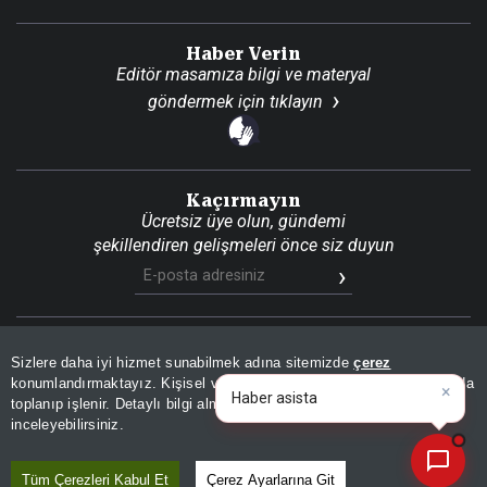
Haber Verin
Editör masamıza bilgi ve materyal
göndermek için
tıklayın
Kaçırmayın
Ücretsiz üye olun, gündemi
şekillendiren gelişmeleri önce siz duyun
Son Dakika
Site Haritası
RSS
KVKK Aydınlatma Metni
Sizlere daha iyi hizmet sunabilmek adına sitemizde
çerez
Gizlilik Politikası
Çerez Politikası
konumlandırmaktayız. Kişisel verileriniz, KVKK ve GDPR kapsamında
×
|
toplanıp işlenir. Detaylı bilgi almak için
Aydınlatma Metnimizi
📰
Son 30 güne ait haberleri, spor gelişmelerini veya yazar yazılarını sorgulayabilirsiniz.
© 2026 İhlas Medya Grubu. Tüm Hakları Saklıdır
inceleyebilirsiniz.
Tüm Çerezleri Kabul Et
Çerez Ayarlarına Git