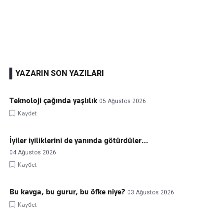
Kaçırmayın
Ücretsiz üye olun, gündemi
şekillendiren gelişmeleri önce siz duyun
YAZARIN SON YAZILARI
Teknoloji çağında yaşlılık
05 Ağustos 2026
Kaydet
İyiler iyiliklerini de yanında götürdüler…
04 Ağustos 2026
Kaydet
Bu kavga, bu gurur, bu öfke niye?
03 Ağustos 2026
Kaydet