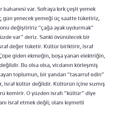
r bahanesi var. Sofraya kırk çeşit yemek
Üç gün yenecek yemeği üç saatte tüketiriz,
efonu değiştiririz “çağa ayak uydurmak”
üzde var” deriz. Sanki övünülecek bir
af değer tüketir. Kültür biriktirir, israf
r. Çöpe giden ekmeğin, boşa yanan elektriğin,
 değildir. Bu olsa olsa, vicdanın körleşmiş
nıksayan toplumun, bir yandan “tasarruf edin”
, israf kültür değildir. Kültürün içine sızmış
rü kemirir. O yüzden israfı “kültür” diye
nı israf etmek değil; olanı kıymetli