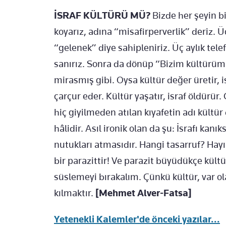
İSRAF KÜLTÜRÜ MÜ?
Bizde her şeyin bi
koyarız, adına “misafirperverlik” deriz. 
“gelenek” diye sahipleniriz. Üç aylık tel
sanırız. Sonra da dönüp “Bizim kültürüm
mirasmış gibi. Oysa kültür değer üretir, isr
çarçur eder. Kültür yaşatır, israf öldürü
hiç giyilmeden atılan kıyafetin adı kültür
hâlidir. Asıl ironik olan da şu: İsrafı ka
nutukları atmasıdır. Hangi tasarruf? Hayır
bir parazittir! Ve parazit büyüdükçe kültü
süslemeyi bırakalım. Çünkü kültür, var ola
kılmaktır.
[Mehmet Alver-Fatsa]
Yetenekli Kalemler'de önceki yazılar...