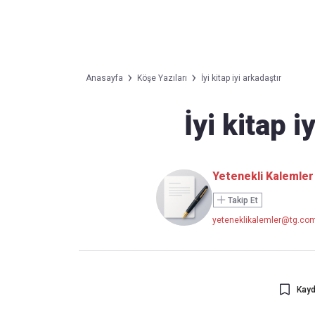
Takip Edin
Favori mecralarınızda haber
Anasayfa
Köşe Yazıları
İyi kitap iyi arkadaştır
akışımıza ulaşın
İyi kitap i
Yetenekli Kalemler
Takip Et
yeteneklikalemler@tg.com
Kayd