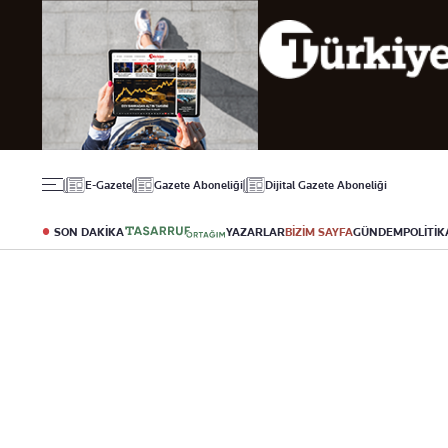
Gündem
Ekonomi
Spor
Politika
Borsa
Futbol
Eğitim
Altın
Puan Durumu
Döviz
Fikstür
Hisse Senedi
Şampiyonlar Ligi
Kripto Para
Avrupa Ligi
Emlak
Basketbol
E-Gazete
Gazete Aboneliği
Dijital Gazete Aboneliği
T-Otomobil
Turizm
SON DAKİKA
YAZARLAR
BİZİM SAYFA
GÜNDEM
POLİTİK
Yazarlar
Diğer Kategoriler
Kurumsal
Bugünün Yazarları
Magazin
Hakkımızda
Tüm Yazarlar
Teknoloji
İletişim
Resmî Ilanlar
Künye
Haberler
Gazete Aboneliği
Foto Haber
Danışma Telefonları
Video Galeri
Yasal
Reklam Ver