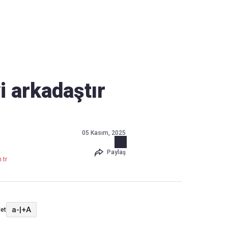
Haber Verin
Editör masamıza bilgi ve materyal
göndermek için
tıklayın
yi arkadaştır
05 Kasım, 2025
Paylaş
.tr
a-
|
+A
et