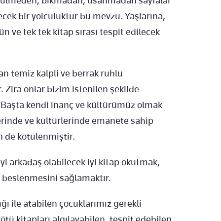
görülmeden, bıkmadan, usanmadan sayfalar
ğecek bir yolculuktur bu mevzu. Yaşlarına,
n ve tek tek kitap sırası tespit edilecek
an temiz kalpli ve berrak ruhlu
 Zira onlar bizim istenilen şekilde
. Başta kendi inanç ve kültürümüz olmak
rinde ve kültürlerinde emanete sahip
 de kötülenmiştir.
iyi arkadaş olabilecek iyi kitap okutmak,
 beslenmesini sağlamaktır.
ğı ile atabilen çocuklarımız gerekli
tü kitapları algılayabilen, tespit edebilen