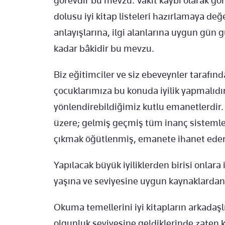
görevdir bu mevzu. Vakit kaybı olarak 
dolusu iyi kitap listeleri hazırlamaya de
anlayışlarına, ilgi alanlarına uygun gün gü
kadar bâkidir bu mevzu.
Biz eğitimciler ve siz ebeveynler tarafınd
çocuklarımıza bu konuda iyilik yapmalıdır.
yönlendirebildiğimiz kutlu emanetlerdir
üzere; gelmiş geçmiş tüm inanç sistemle
çıkmak öğütlenmiş, emanete ihanet eden
Yapılacak büyük iyiliklerden birisi onlara 
yaşına ve seviyesine uygun kaynaklardan
Okuma temellerini iyi kitapların arkadaşlı
olgunluk seviyesine geldiklerinde zaten kö