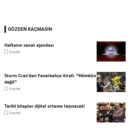
GÖZDEN KAÇMASIN
Haftanın sanat ajandası
Kaydet
Sturm Graz'dan Fenerbahçe itirafı: "Mümkün
değil"
Kaydet
Tarihî kitaplar dijital ortama taşınacak!
Kaydet