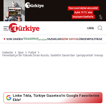
Yeni nesil dijital abonelik!
Aylık 19 TL’ den
başlayan fiyatlarla.
GİRİŞ
SON DAKİKA
YAZARLAR
BİZİM SAYFA
GÜNDEM
POLİTİKA
EK
Haberler
Spor
Futbol
Fenerbahçe'de Yüksek Divan Kurulu: Sadettin Saran'dan 'şampiyonluk' mesajı
Linke Tıkla, Türkiye Gazetesi'ni Google Favorilerine
Ekle!