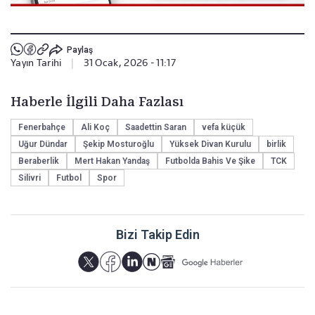
Paylaş
Yayın Tarihi
|
31 Ocak, 2026 - 11:17
Haberle İlgili Daha Fazlası
Fenerbahçe
Ali Koç
Saadettin Saran
vefa küçük
Uğur Dündar
Şekip Mosturoğlu
Yüksek Divan Kurulu
birlik
Beraberlik
Mert Hakan Yandaş
Futbolda Bahis Ve Şike
TCK
Silivri
Futbol
Spor
Bizi Takip Edin