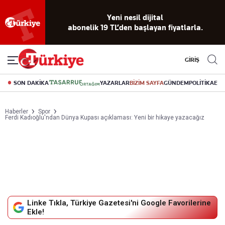
Yeni nesil dijital
abonelik 19 TL’den başlayan fiyatlarla.
GİRİŞ
SON DAKİKA
YAZARLAR
BİZİM SAYFA
GÜNDEM
POLİTİKA
EK
Haberler
Spor
Ferdi Kadıoğlu'ndan Dünya Kupası açıklaması: Yeni bir hikaye yazacağız
Linke Tıkla, Türkiye Gazetesi'ni Google Favorilerine
Ekle!