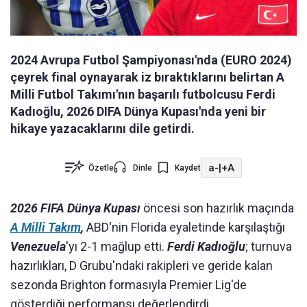
2024 Avrupa Futbol Şampiyonası'nda (EURO 2024)
çeyrek final oynayarak iz bıraktıklarını belirtan A
Milli Futbol Takımı'nın başarılı futbolcusu Ferdi
Kadıoğlu, 2026 DIFA Dünya Kupası'nda yeni bir
hikaye yazacaklarını dile getirdi.
a-
|
+A
Özetle
Dinle
Kaydet
2026 FIFA Dünya Kupası
öncesi son hazırlık maçında
A Milli Takım
,
ABD'nin Florida eyaletinde karşılaştığı
Venezuela
'yı 2-1 mağlup etti.
Ferdi Kadıoğlu
; turnuva
hazırlıkları, D Grubu'ndaki rakipleri ve geride kalan
sezonda Brighton formasıyla Premier Lig'de
gösterdiği performansı değerlendirdi.