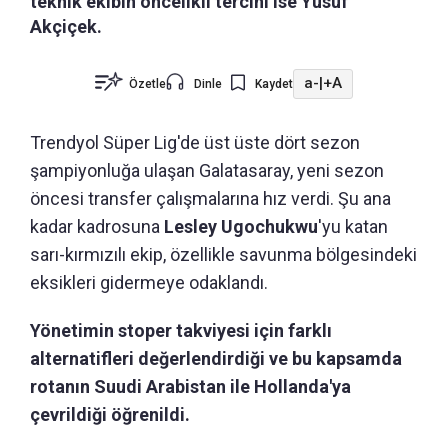
teknik ekibin öncelikli tercihi ise Yusuf
Akçiçek.
a-
|
+A
Özetle
Dinle
Kaydet
Trendyol Süper Lig'de üst üste dört sezon
şampiyonluğa ulaşan Galatasaray, yeni sezon
öncesi transfer çalışmalarına hız verdi. Şu ana
kadar kadrosuna
Lesley Ugochukwu
'yu katan
sarı-kırmızılı ekip, özellikle savunma bölgesindeki
eksikleri gidermeye odaklandı.
Yönetimin stoper takviyesi için farklı
alternatifleri değerlendirdiği ve bu kapsamda
rotanın Suudi Arabistan ile Hollanda'ya
çevrildiği öğrenildi.