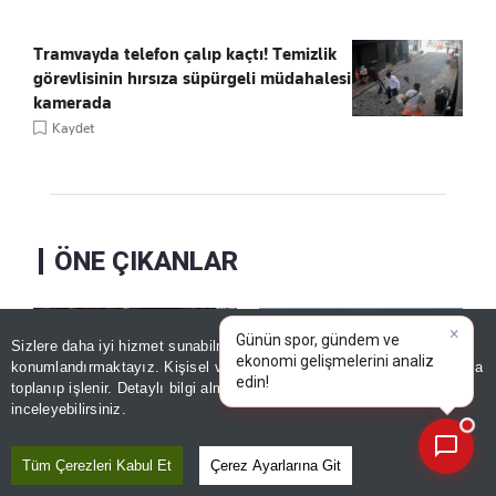
Tramvayda telefon çalıp kaçtı! Temizlik
görevlisinin hırsıza süpürgeli müdahalesi
kamerada
Kaydet
ÖNE ÇIKANLAR
Sizlere daha iyi hizmet sunabilmek adına sitemizde
çerez
konumlandırmaktayız. Kişisel verileriniz, KVKK ve GDPR kapsamında
×
|
toplanıp işlenir. Detaylı bilgi almak için
Aydınlatma Metnimizi
📰
Son 30 güne ait haberleri, spor gelişmelerini veya yazar yazılarını sorgulayabilirsiniz.
inceleyebilirsiniz.
Tüm Çerezleri Kabul Et
Çerez Ayarlarına Git
Kritik askeri üste
Galatasaray-Villarreal