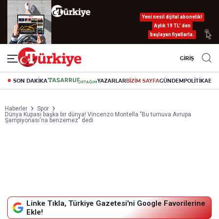
Yeni nesil dijital abonelik!
Aylık 19 TL’ den
başlayan fiyatlarla.
GİRİŞ
SON DAKİKA
YAZARLAR
BİZİM SAYFA
GÜNDEM
POLİTİKA
EK
Haberler
Spor
Dünya Kupası başka bir dünya! Vincenzo Montella "Bu turnuva Avrupa
Şampiyonası'na benzemez" dedi
Linke Tıkla, Türkiye Gazetesi'ni Google Favorilerine
Ekle!