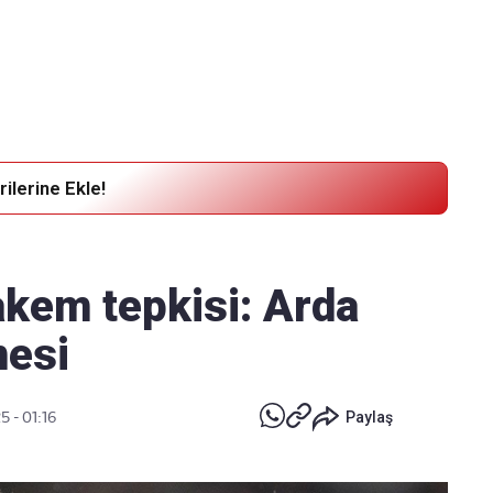
Haber Verin
Editör masamıza bilgi ve materyal
göndermek için
tıklayın
ilerine Ekle!
akem tepkisi: Arda
mesi
5 - 01:16
Paylaş