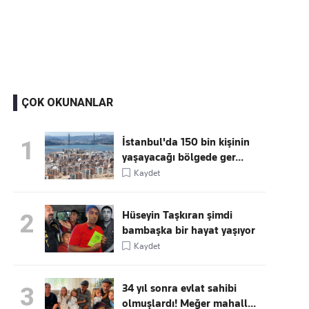
Kaçırmayın
Ücretsiz üye olun, gündemi
şekillendiren gelişmeleri önce siz duyun
ÇOK OKUNANLAR
İstanbul'da 150 bin kişinin
1
yaşayacağı bölgede ger...
Kaydet
Hüseyin Taşkıran şimdi
2
bambaşka bir hayat yaşıyor
Kaydet
34 yıl sonra evlat sahibi
3
olmuşlardı! Meğer mahall...