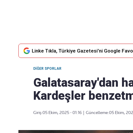
Takip Edin
Favori mecralarınızda haber
akışımıza ulaşın
Linke Tıkla, Türkiye Gazetesi'ni Google Favor
DIĞER SPORLAR
Galatasaray'dan h
Kardeşler benzet
Giriş:
05 Ekim, 2025 - 01:16
|
Güncelleme:
05 Ekim, 202