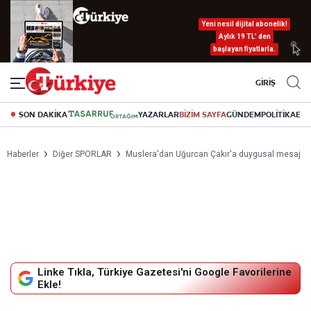
Yeni nesil dijital abonelik!
Aylık 19 TL’ den
başlayan fiyatlarla.
GİRİŞ
SON DAKİKA
YAZARLAR
BİZİM SAYFA
GÜNDEM
POLİTİKA
EK
Haberler
Diğer SPORLAR
Muslera'dan Uğurcan Çakır'a duygusal mesaj
Linke Tıkla, Türkiye Gazetesi'ni Google Favorilerine
Ekle!