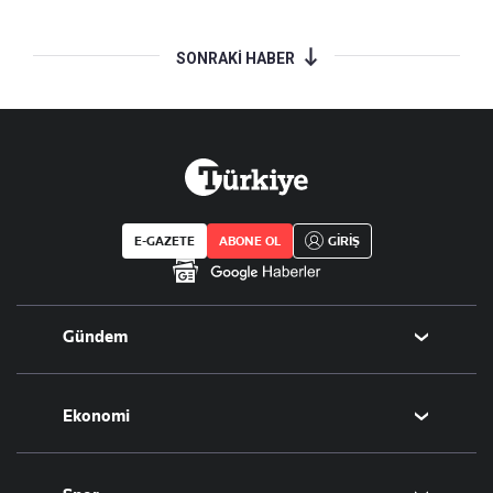
SONRAKİ HABER
E-GAZETE
ABONE OL
GİRİŞ
Gündem
Politika
Ekonomi
Eğitim
Borsa