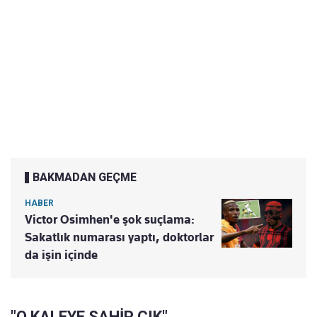
BAKMADAN GEÇME
HABER
Victor Osimhen'e şok suçlama:
Sakatlık numarası yaptı, doktorlar
da işin içinde
"O KALEYE SAHİP ÇIK"