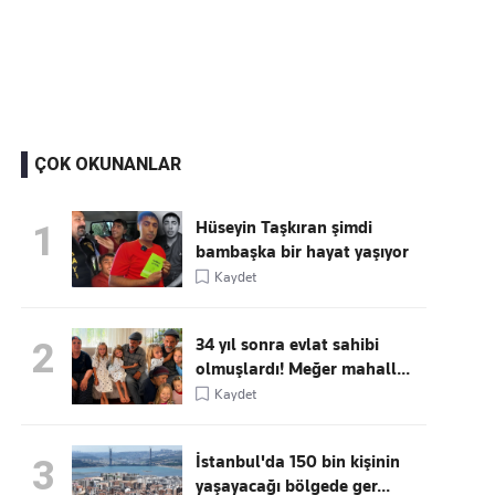
Kaçırmayın
Ücretsiz üye olun, gündemi
şekillendiren gelişmeleri önce siz duyun
ÇOK OKUNANLAR
Hüseyin Taşkıran şimdi
1
bambaşka bir hayat yaşıyor
Kaydet
34 yıl sonra evlat sahibi
2
olmuşlardı! Meğer mahall...
Kaydet
İstanbul'da 150 bin kişinin
3
yaşayacağı bölgede ger...