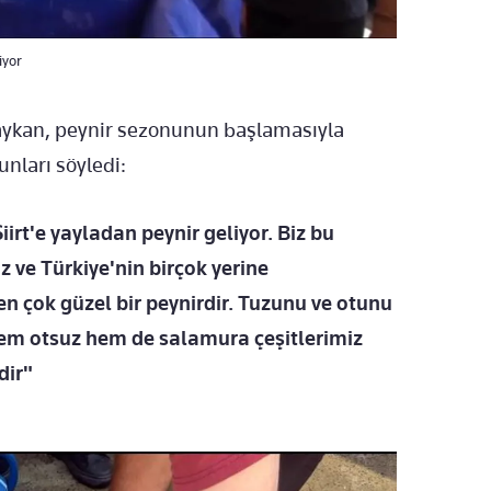
iyor
aykan, peynir sezonunun başlamasıyla
unları söyledi:
irt'e yayladan peynir geliyor. Biz bu
z ve Türkiye'nin birçok yerine
ten çok güzel bir peynirdir. Tuzunu ve otunu
hem otsuz hem de salamura çeşitlerimiz
dir"