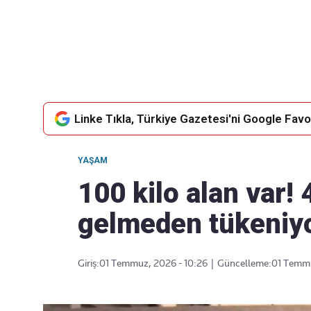
Takip Edin
Favori mecralarınızda haber
akışımıza ulaşın
Linke Tıkla, Türkiye Gazetesi'ni Google Favor
YAŞAM
100 kilo alan var!
gelmeden tükeniy
Giriş:
01 Temmuz, 2026 - 10:26
|
Güncelleme:
01 Temmu