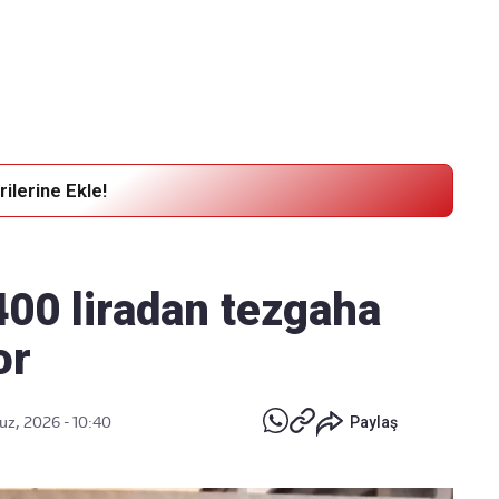
Haber Verin
Editör masamıza bilgi ve materyal
göndermek için
tıklayın
ilerine Ekle!
 400 liradan tezgaha
or
z, 2026 - 10:40
Paylaş