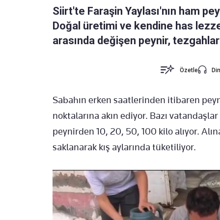
Siirt'te Faraşin Yaylası'nın ham pey
Doğal üretimi ve kendine has lezzeti
arasında değişen peynir, tezgahla
Özetle
Din
Sabahın erken saatlerinden itibaren peyn
noktalarına akın ediyor. Bazı vatandaşlar kı
peynirden 10, 20, 50, 100 kilo alıyor. Al
saklanarak kış aylarında tüketiliyor.