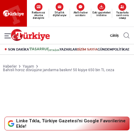
Yeni nesil dijital
abonelik 19 TL’den başlayan fiyatlarla.
GİRİŞ
SON DAKİKA
YAZARLAR
BİZİM SAYFA
GÜNDEM
POLİTİKA
EK
Haberler
Yaşam
Bahisli horoz dövüşüne jandarma baskını! 50 kişiye 650 bin TL ceza
Linke Tıkla, Türkiye Gazetesi'ni Google Favorilerine
Ekle!