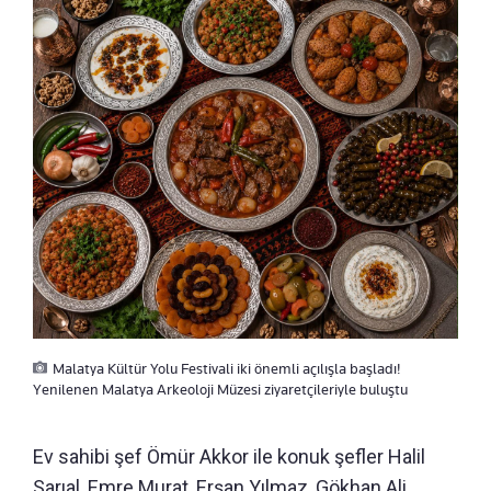
Malatya Kültür Yolu Festivali iki önemli açılışla başladı!
Yenilenen Malatya Arkeoloji Müzesi ziyaretçileriyle buluştu
Ev sahibi şef Ömür Akkor ile konuk şefler Halil
Sarıal, Emre Murat, Erşan Yılmaz, Gökhan Ali