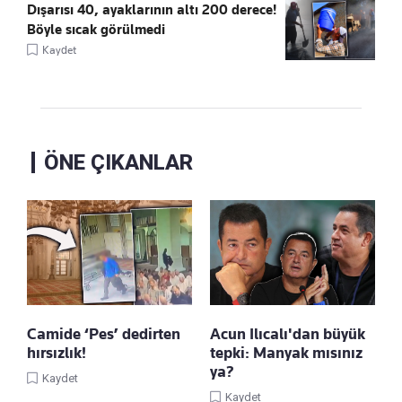
Dışarısı 40, ayaklarının altı 200 derece!
Böyle sıcak görülmedi
Kaydet
ÖNE ÇIKANLAR
Camide ‘Pes’ dedirten
Acun Ilıcalı'dan büyük
hırsızlık!
tepki: Manyak mısınız
ya?
Kaydet
Kaydet