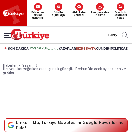
Yeni nesil dijital
abonelik 19 TL’den başlayan fiyatlarla.
GİRİŞ
SON DAKİKA
YAZARLAR
BİZİM SAYFA
GÜNDEM
POLİTİKA
EK
Haberler
Yaşam
Her yere kar yağarken orası günlük güneşlik! Bodrum'da ocak ayında denize
girdiler
Linke Tıkla, Türkiye Gazetesi'ni Google Favorilerine
Ekle!