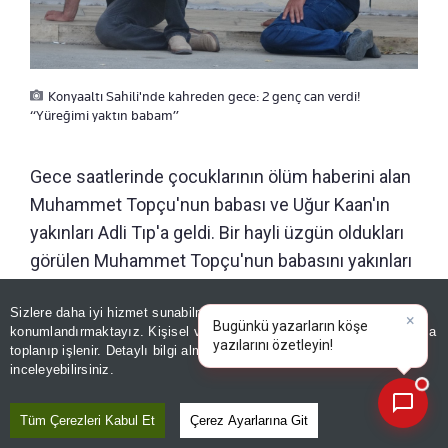
Konyaaltı Sahili'nde kahreden gece: 2 genç can verdi!
“Yüreğimi yaktın babam”
Gece saatlerinde çocuklarının ölüm haberini alan
Muhammet Topçu'nun babası ve Uğur Kaan'ın
yakınları Adli Tıp'a geldi. Bir hayli üzgün oldukları
görülen Muhammet Topçu'nun babasını yakınları
sakinleştirdi.
Sizlere daha iyi hizmet sunabilmek adına sitemizde
çerez
konumlandırmaktayız. Kişisel verileriniz, KVKK ve GDPR kapsamında
×
Bugünkü yazarların köşe y
toplanıp işlenir. Detaylı bilgi almak için
Aydınlatma Metnimizi
📰
Son 30 güne ait haberleri, spor gelişmelerini veya yazar yazılarını sorgulayabilirsiniz.
inceleyebilirsiniz.
Tüm Çerezleri Kabul Et
Çerez Ayarlarına Git