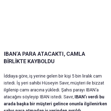
IBAN’A PARA ATACAKTI, CAMLA
BİRLİKTE KAYBOLDU
İddiaya göre, iş yerine gelen bir kişi 5 bin liralık cam
istedi. İş yeri sahibi Hüseyin Savır, müşteri ile bizzat
ilgilenip camı aracına yükledi. Şahıs parayı IBAN’a
atacağını söyleyip IBAN istedi. Savır,
IBAN’ı verdi bu
arada başka bir müşteri gelince onunla ilgilenirken
şahıs para atmadan iş yerinden ayrıldı.