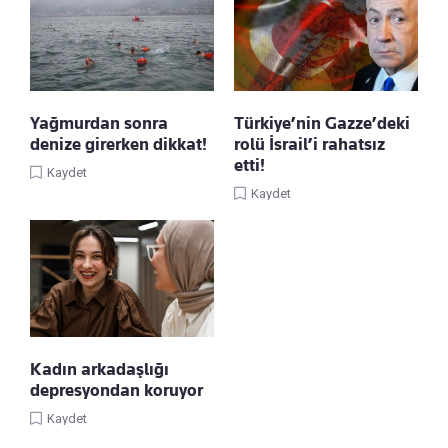
Yağmurdan sonra
Türkiye’nin Gazze’deki
denize girerken dikkat!
rolü İsrail’i rahatsız
etti!
Kaydet
Kaydet
Kadın arkadaşlığı
depresyondan koruyor
Kaydet