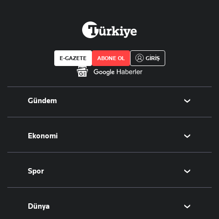
E-GAZETE
ABONE OL
GİRİŞ
Gündem
Politika
Ekonomi
Eğitim
Borsa
Spor
Altın
Döviz
Futbol
Dünya
Hisse Senedi
Puan Durumu