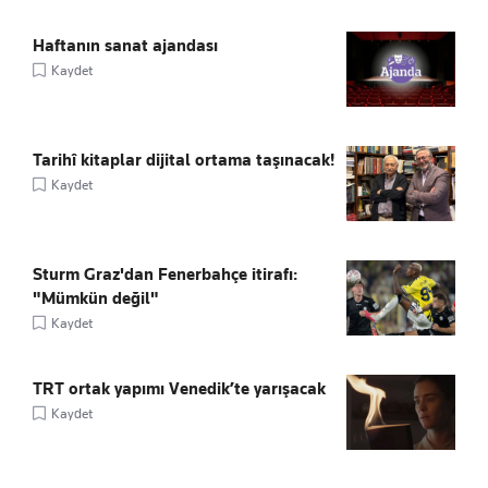
Haftanın sanat ajandası
Kaydet
Tarihî kitaplar dijital ortama taşınacak!
Kaydet
Sturm Graz'dan Fenerbahçe itirafı:
"Mümkün değil"
Kaydet
TRT ortak yapımı Venedik’te yarışacak
Kaydet