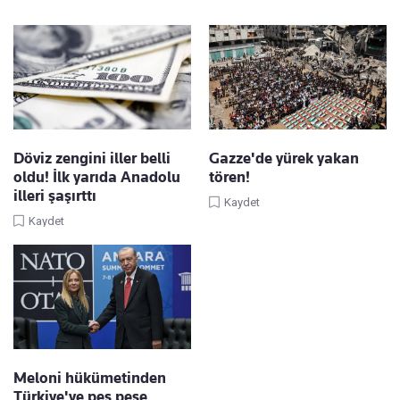
Döviz zengini iller belli
Gazze'de yürek yakan
oldu! İlk yarıda Anadolu
tören!
illeri şaşırttı
Kaydet
Kaydet
Meloni hükümetinden
Türkiye'ye peş peşe