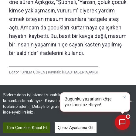
öne süren Açıkgöz, "Şüpheli, 'Yansın, çoluk çocuk
kimse yaklaşmasın, vururum' diyerek yardım
etmek isteyen masum insanlara rastgele ateş
açtı. Amcam da çocukları kurtarmaya çalışırken
hayatını kaybetti. Bu, basit bir kavga değil, masum
bir insanın yaşamını hiçe sayan kasten yapılmış
bir saldırıdır" ifadelerini kullandı.
Editör :
SİNEM GÖNEN
|
Kaynak: İHLAS HABER AJANSI
Paylaş
Sizlere daha iyi hizmet sunabilmek adına sitemizde
çerez
Yayın Tarihi
|
06 Ağustos, 2026 - 20:58
konumlandırmaktayız. Kişisel verileriniz, KVKK ve GDPR kapsamında
×
Bugünkü yazarla
toplanıp işlenir. Detaylı bilgi almak için
Aydınlatma Metnimizi
📰
Son 30 güne ait haberleri, spor gelişmelerini veya yazar yazılarını sorgulayabilirsiniz.
inceleyebilirsiniz.
Haberle İlgili Daha Fazlası
3. Sayfa
Tüm Çerezleri Kabul Et
Çerez Ayarlarına Git