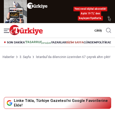
Yeni nesil dijital abonelik!
Aylık 19 TL’ den
başlayan fiyatlarla.
GİRİŞ
SON DAKİKA
YAZARLAR
BİZİM SAYFA
GÜNDEM
POLİTİKA
EK
Haberler
3. Sayfa
İstanbul'da dilencinin üzerinden 67 çeyrek altın çıktı!
Linke Tıkla, Türkiye Gazetesi'ni Google Favorilerine
Ekle!