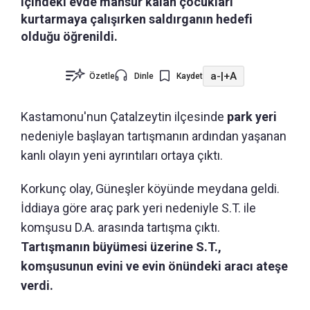
içindeki evde mahsur kalan çocukları
kurtarmaya çalışırken saldırganın hedefi
olduğu öğrenildi.
a-
|
+A
Özetle
Dinle
Kaydet
Kastamonu'nun
Çatalzeytin ilçesinde
park yeri
nedeniyle başlayan tartışmanın ardından yaşanan
kanlı olayın yeni ayrıntıları ortaya çıktı.
Korkunç olay, Güneşler köyünde meydana geldi.
İddiaya göre araç park yeri nedeniyle S.T. ile
komşusu D.A. arasında tartışma çıktı.
Tartışmanın büyümesi üzerine S.T.,
komşusunun evini ve evin önündeki aracı ateşe
verdi.