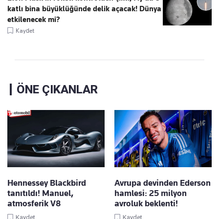
katlı bina büyüklüğünde delik açacak! Dünya
etkilenecek mi?
Kaydet
ÖNE ÇIKANLAR
Hennessey Blackbird
Avrupa devinden Ederson
tanıtıldı! Manuel,
hamlesi: 25 milyon
atmosferik V8
avroluk beklenti!
Kaydet
Kaydet