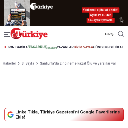
Yeni nesil dijital abonelik!
Aylık 19 TL’ den
başlayan fiyatlarla.
GİRİŞ
SON DAKİKA
YAZARLAR
BİZİM SAYFA
GÜNDEM
POLİTİKA
EK
Haberler
3. Sayfa
Şanlıurfa'da zincirleme kaza! Ölü ve yaralılar var
Linke Tıkla, Türkiye Gazetesi'ni Google Favorilerine
Ekle!