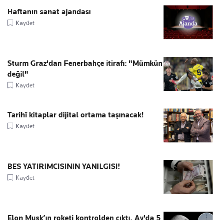
Haftanın sanat ajandası
Kaydet
Sturm Graz'dan Fenerbahçe itirafı: "Mümkün
değil"
Kaydet
Tarihî kitaplar dijital ortama taşınacak!
Kaydet
BES YATIRIMCISININ YANILGISI!
Kaydet
Elon Musk’ın roketi kontrolden çıktı, Ay'da 5