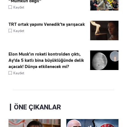
"Mümkün değil"
Kaydet
TRT ortak yapımı Venedik’te yarışacak
Kaydet
Elon Musk’ın roketi kontrolden çıktı,
Ay'da 5 katlı bina büyüklüğünde delik
açacak! Dünya etkilenecek mi?
Kaydet
ÖNE ÇIKANLAR