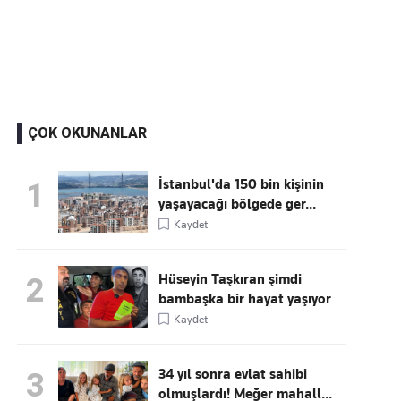
Kaçırmayın
Ücretsiz üye olun, gündemi
şekillendiren gelişmeleri önce siz duyun
ÇOK OKUNANLAR
İstanbul'da 150 bin kişinin
1
yaşayacağı bölgede ger...
Kaydet
Hüseyin Taşkıran şimdi
2
bambaşka bir hayat yaşıyor
Kaydet
34 yıl sonra evlat sahibi
3
olmuşlardı! Meğer mahall...