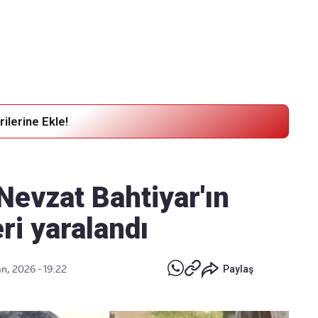
Haber Verin
Editör masamıza bilgi ve materyal
göndermek için
tıklayın
ilerine Ekle!
 Nevzat Bahtiyar'ın
ri yaralandı
n, 2026 - 19:22
Paylaş