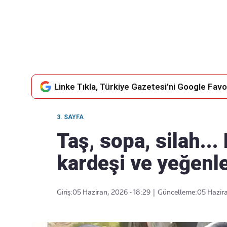
Takip Edin
Favori mecralarınızda haber
akışımıza ulaşın
Linke Tıkla, Türkiye Gazetesi'ni Google Favor
3. SAYFA
Taş, sopa, silah...
kardeşi ve yeğenle
Giriş:
05 Haziran, 2026 - 18:29
|
Güncelleme:
05 Hazira