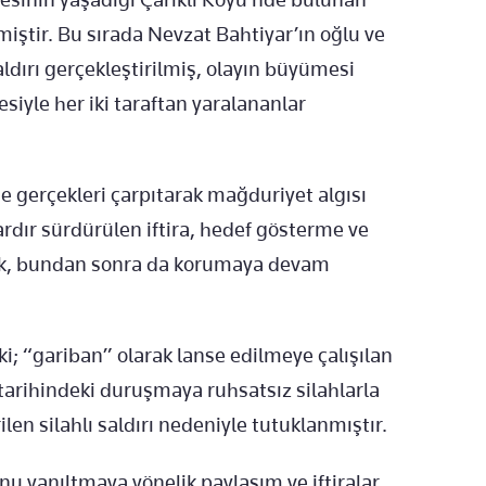
miştir. Bu sırada Nevzat Bahtiyar’ın oğlu ve
ldırı gerçekleştirilmiş, olayın büyümesi
siyle her iki taraftan yaralananlar
ne gerçekleri çarpıtarak mağduriyet algısı
ardır sürdürülen iftira, hedef gösterme ve
k, bundan sonra da korumaya devam
 “gariban” olarak lanse edilmeye çalışılan
 tarihindeki duruşmaya ruhsatsız silahlarla
en silahlı saldırı nedeniyle tutuklanmıştır.
u yanıltmaya yönelik paylaşım ve iftiralar