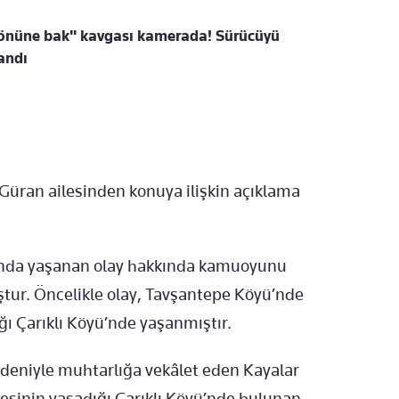
 "önüne bak" kavgası kamerada! Sürücüyü
landı
üran ailesinden konuya ilişkin açıklama
sında yaşanan olay hakkında kamuoyunu
ur. Öncelikle olay, Tavşantepe Köyü’nde
ığı Çarıklı Köyü’nde yaşanmıştır.
deniyle muhtarlığa vekâlet eden Kayalar
lesinin yaşadığı Çarıklı Köyü’nde bulunan