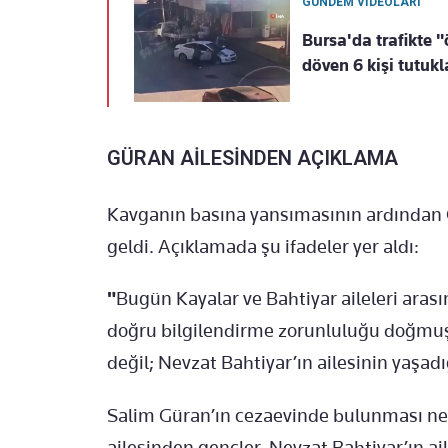
GÜNDEM VİDEOLARI
Bursa'da trafikte
döven 6 kişi tutuk
GÜRAN AİLESİNDEN AÇIKLAMA
Kavganın basına yansımasının ardından G
geldi. Açıklamada şu ifadeler yer aldı:
"
Bugün Kayalar ve Bahtiyar aileleri ara
doğru bilgilendirme zorunluluğu doğmuşt
değil; Nevzat Bahtiyar’ın ailesinin yaşad
Salim Güran’ın cezaevinde bulunması ne
ailesinden gençler, Nevzat Bahtiyar’ın ai