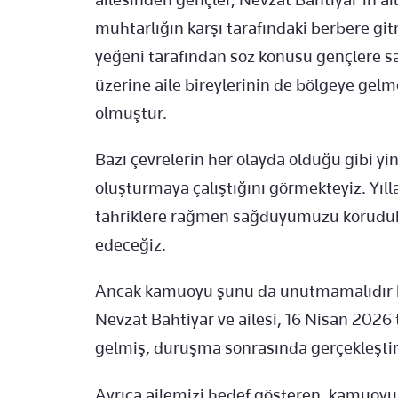
muhtarlığın karşı tarafındaki berbere git
yeğeni tarafından söz konusu gençlere sa
üzerine aile bireylerinin de bölgeye gelme
olmuştur.
Bazı çevrelerin her olayda olduğu gibi yi
oluşturmaya çalıştığını görmekteyiz. Yıll
tahriklere rağmen sağduyumuzu korudu
edeceğiz.
Ancak kamuoyu şunu da unutmamalıdır ki;
Nevzat Bahtiyar ve ailesi, 16 Nisan 2026
gelmiş, duruşma sonrasında gerçekleştiril
Ayrıca ailemizi hedef gösteren, kamuoyun