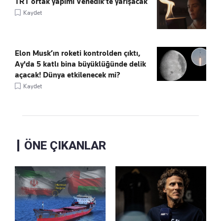
TRT ortak yapımı Venedik’te yarışacak
Kaydet
Elon Musk’ın roketi kontrolden çıktı,
Ay'da 5 katlı bina büyüklüğünde delik
açacak! Dünya etkilenecek mi?
Kaydet
ÖNE ÇIKANLAR