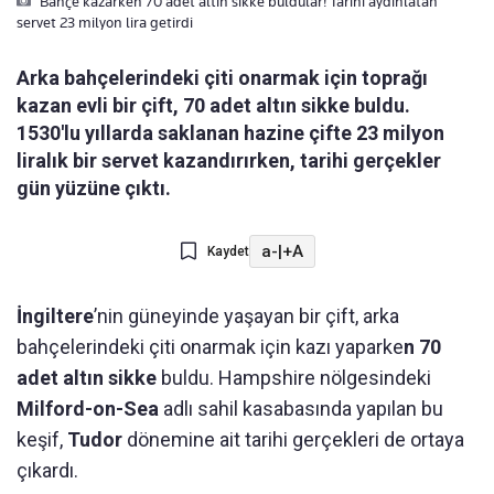
Bahçe kazarken 70 adet altın sikke buldular! Tarihi aydınlatan
servet 23 milyon lira getirdi
Arka bahçelerindeki çiti onarmak için toprağı
kazan evli bir çift, 70 adet altın sikke buldu.
1530'lu yıllarda saklanan hazine çifte 23 milyon
liralık bir servet kazandırırken, tarihi gerçekler
gün yüzüne çıktı.
a-
|
+A
Kaydet
İngiltere
’nin güneyinde yaşayan bir çift, arka
bahçelerindeki çiti onarmak için kazı yaparke
n 70
adet altın sikke
buldu. Hampshire nölgesindeki
Milford-on-Sea
adlı sahil kasabasında yapılan bu
keşif,
Tudor
dönemine ait tarihi gerçekleri de ortaya
çıkardı.