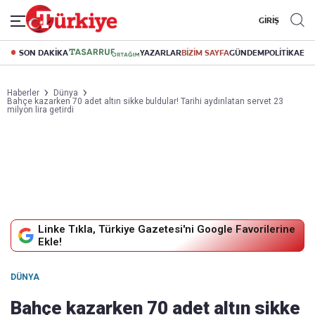
GİRİŞ
SON DAKİKA
YAZARLAR
BİZİM SAYFA
GÜNDEM
POLİTİKA
EK
Haberler
Dünya
Bahçe kazarken 70 adet altın sikke buldular! Tarihi aydınlatan servet 23
milyon lira getirdi
Linke Tıkla, Türkiye Gazetesi'ni Google Favorilerine
Ekle!
DÜNYA
Bahçe kazarken 70 adet altın sikke