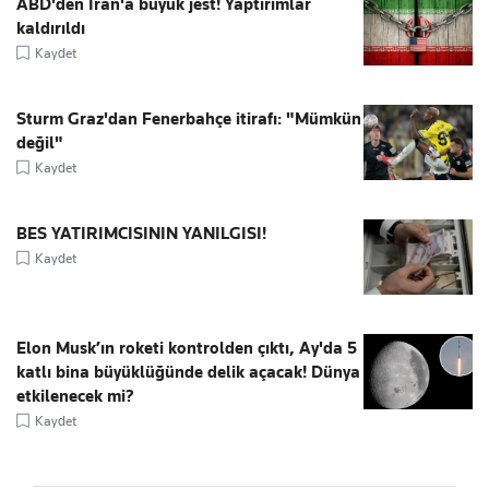
ABD'den İran'a büyük jest! Yaptırımlar
kaldırıldı
Kaydet
Sturm Graz'dan Fenerbahçe itirafı: "Mümkün
değil"
Kaydet
BES YATIRIMCISININ YANILGISI!
Kaydet
Elon Musk’ın roketi kontrolden çıktı, Ay'da 5
katlı bina büyüklüğünde delik açacak! Dünya
etkilenecek mi?
Kaydet