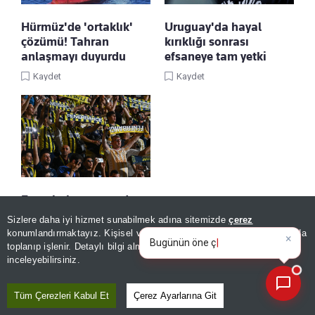
Hürmüz'de 'ortaklık'
Uruguay'da hayal
çözümü! Tahran
kırıklığı sonrası
anlaşmayı duyurdu
efsaneye tam yetki
Kaydet
Kaydet
Fenerbahçe maçında
karaborsa operasyonu!
Sizlere daha iyi hizmet sunabilmek adına sitemizde
çerez
×
Şüpheliler tutuklandı
Bugünün öne çıkan manşetleri
konumlandırmaktayız. Kişisel verileriniz, KVKK ve GDPR kapsamında
ve gelişmeleri neler?
|
toplanıp işlenir. Detaylı bilgi almak için
Aydınlatma Metnimizi
Kaydet
📰
Son 30 güne ait haberleri, spor gelişmelerini veya yazar yazılarını sorgulayabilirsiniz.
inceleyebilirsiniz.
Tüm Çerezleri Kabul Et
Çerez Ayarlarına Git