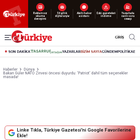
Reklamsız
56 yıllık
Akıllı haber
Eski gazeteleri
Yazarlarla
okuma
dijital arşiv
asistanı
indirme
canlı soru
deneyimi
cevap
GİRİŞ
SON DAKİKA
YAZARLAR
BİZİM SAYFA
GÜNDEM
POLİTİKA
EK
Haberler
Dünya
Bakan Güler NATO Zirvesi öncesi duyurdu: 'Patriot' dahil tüm seçenekler
masada!
Linke Tıkla, Türkiye Gazetesi'ni Google Favorilerine
Ekle!