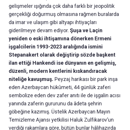
gelişmeler ışığında çok daha farklı bir jeopolitik
gerçekliği doğurmuş olmasına rağmen buralarda
da imar ve ulaşım gibi altyapı ihtiyaçları
giderilmeye devam ediyor.
Şuşa ve Laçin
yeniden o eski ihtişamına dönerken Ermeni
işgalcilerin 1993-2023 aralığında ismini
Stepanakert olarak değiştirip sözde başkent
ilan ettiği Hankendi ise dünyanın en gelişmiş,
düzenli, modern kentlerini kıskandıracak
niteliğe kavuşmuş.
Peyzaj harikası bir park inşa
eden Azerbaycan hükûmeti, 44 günlük zaferi
sembolize eden dev zafer anıtı ile de işgalin acısı
yanında zaferin gururunu da âdeta şehrin
göbeğine kazımış. Üstelik Azerbaycan Mayın
Temizleme Ajansı yetkilisi Haluk Zulfikarov’un
verdiği rakamlara göre, bütün bunlar hâlihazırda