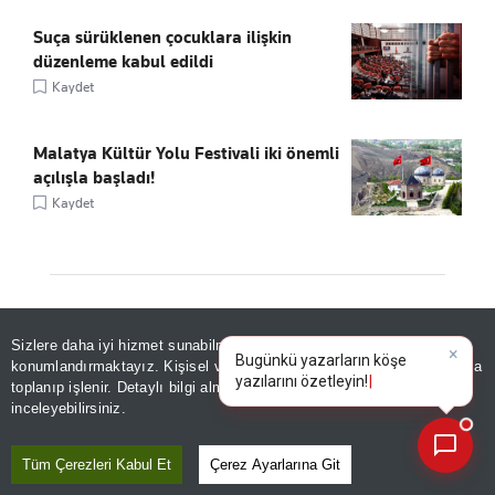
Suça sürüklenen çocuklara ilişkin
düzenleme kabul edildi
Kaydet
Malatya Kültür Yolu Festivali iki önemli
açılışla başladı!
Kaydet
ÖNE ÇIKANLAR
Sizlere daha iyi hizmet sunabilmek adına sitemizde
çerez
×
Bugünkü yazarların köşe
konumlandırmaktayız. Kişisel verileriniz, KVKK ve GDPR kapsamında
yazılarını özetleyin!
toplanıp işlenir. Detaylı bilgi almak için
Aydınlatma Metnimizi
📰
Son 30 güne ait haberleri, spor gelişmelerini veya yazar yazılarını sorgulayabilirsiniz.
inceleyebilirsiniz.
Tüm Çerezleri Kabul Et
Çerez Ayarlarına Git