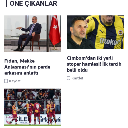
ÖNE ÇIKANLAR
Cimbom'dan iki yerli
Fidan, Mekke
stoper hamlesi! İlk tercih
Anlaşması'nın perde
belli oldu
arkasını anlattı
Kaydet
Kaydet