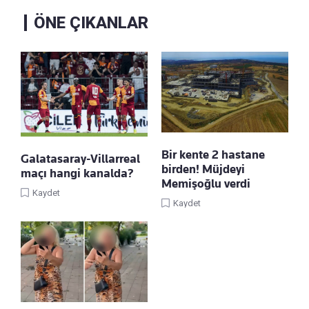
ÖNE ÇIKANLAR
Bir kente 2 hastane
Galatasaray-Villarreal
birden! Müjdeyi
maçı hangi kanalda?
Memişoğlu verdi
Kaydet
Kaydet