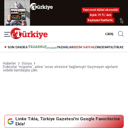
Yeni nesil dijital abonelik!
Aylık 19 TL’ den
başlayan fiyatlarla.
GİRİŞ
SON DAKİKA
YAZARLAR
BİZİM SAYFA
GÜNDEM
POLİTİKA
EK
Haberler
Dünya
Doktorlar 'migrene', ailesi 'sınav stresine' bağlamıştı! Geçmeyen ağrıların
sebebi bambaşka çıktı
Linke Tıkla, Türkiye Gazetesi'ni Google Favorilerine
Ekle!