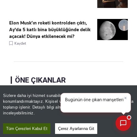
Elon Musk’ın roketi kontrolden çıktı,
Ay'da 5 katlı bina büyüklüğünde delik
açacak! Dünya etkilenecek mi?
Kaydet
ÖNE ÇIKANLAR
Sizlere daha iyi hizmet sunabilmek adına sitemizde
çerez
×
Bugünün öne çıkan manşetleri
konumlandırmaktayız. Kişisel verileriniz, KVKK ve GDPR kapsamında
ve gelişmeleri neler?
toplanıp işlenir. Detaylı bilgi almak için
Aydınlatma Metnimizi
📰
Son 30 güne ait haberleri, spor gelişmelerini veya yazar yazılarını sorgulayabilirsiniz.
inceleyebilirsiniz.
Tüm Çerezleri Kabul Et
Çerez Ayarlarına Git