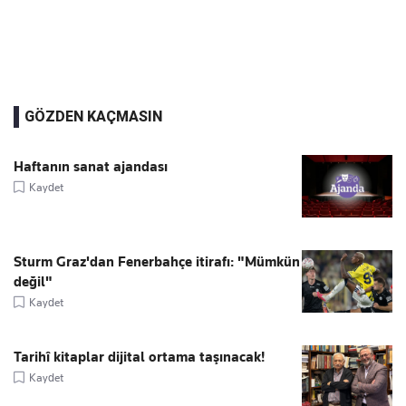
GÖZDEN KAÇMASIN
Haftanın sanat ajandası
Kaydet
Sturm Graz'dan Fenerbahçe itirafı: "Mümkün
değil"
Kaydet
Tarihî kitaplar dijital ortama taşınacak!
Kaydet