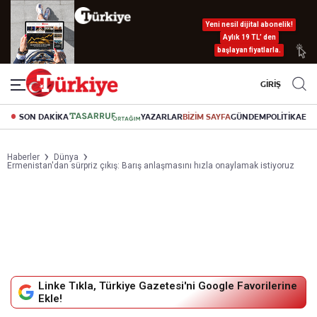
Yeni nesil dijital abonelik!
Aylık 19 TL’ den
başlayan fiyatlarla.
GİRİŞ
SON DAKİKA
YAZARLAR
BİZİM SAYFA
GÜNDEM
POLİTİKA
EK
Haberler
Dünya
Ermenistan'dan sürpriz çıkış: Barış anlaşmasını hızla onaylamak istiyoruz
Linke Tıkla, Türkiye Gazetesi'ni Google Favorilerine
Ekle!