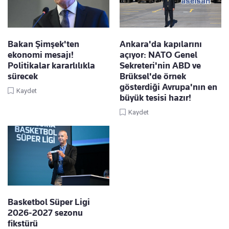
Bakan Şimşek'ten
Ankara'da kapılarını
ekonomi mesajı!
açıyor: NATO Genel
Politikalar kararlılıkla
Sekreteri'nin ABD ve
sürecek
Brüksel'de örnek
gösterdiği Avrupa'nın en
Kaydet
büyük tesisi hazır!
Kaydet
Basketbol Süper Ligi
2026-2027 sezonu
fikstürü