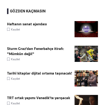
GÖZDEN KAÇMASIN
Haftanın sanat ajandası
Kaydet
Sturm Graz'dan Fenerbahçe itirafı:
"Mümkün değil"
Kaydet
Tarihî kitaplar dijital ortama taşınacak!
Kaydet
TRT ortak yapımı Venedik’te yarışacak
Kaydet