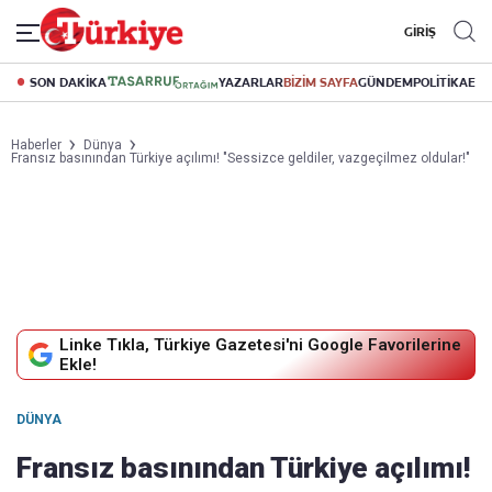
GİRİŞ
SON DAKİKA
YAZARLAR
BİZİM SAYFA
GÜNDEM
POLİTİKA
EK
Haberler
Dünya
Fransız basınından Türkiye açılımı! "Sessizce geldiler, vazgeçilmez oldular!"
Linke Tıkla, Türkiye Gazetesi'ni Google Favorilerine
Ekle!
DÜNYA
Fransız basınından Türkiye açılımı!