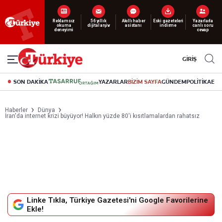
Yeni nesil dijital
abonelik 19 TL’den başlayan fiyatlarla.
GİRİŞ
SON DAKİKA
YAZARLAR
BİZİM SAYFA
GÜNDEM
POLİTİKA
EK
Haberler
Dünya
İran'da internet krizi büyüyor! Halkın yüzde 80'i kısıtlamalardan rahatsız
Linke Tıkla, Türkiye Gazetesi'ni Google Favorilerine
Ekle!