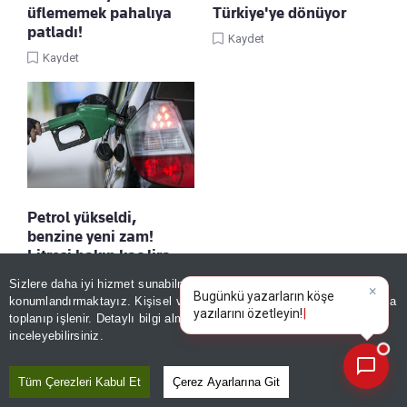
üflememek pahalıya
Türkiye'ye dönüyor
patladı!
Kaydet
Kaydet
Petrol yükseldi,
benzine yeni zam!
Litresi bakın kaç lira
olacak
Sizlere daha iyi hizmet sunabilmek adına sitemizde
çerez
Kaydet
konumlandırmaktayız. Kişisel verileriniz, KVKK ve GDPR kapsamında
×
Bugünkü yaz
toplanıp işlenir. Detaylı bilgi almak için
Aydınlatma Metnimizi
📰
Son 30 güne ait haberleri, spor gelişmelerini veya yazar yazılarını sorgulayabilirsiniz.
inceleyebilirsiniz.
Tüm Çerezleri Kabul Et
Çerez Ayarlarına Git