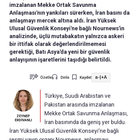
imzalanan Mekke Ortak Savunma
Anlaşması'nın yankıları sürerken, İran basını da
anlaşmayı mercek altına aldı. İran Yüksek
Ulusal Güvenlik Konseyi'ne bağlı Nournews'in
analizinde, üçlü mutabakatın yalnızca askeri
bir ittifak olarak değerlendirilmemesi
gerektiği, Batı Asya'da yeni bir güvenlik
anlayışının işaretlerini taşıdığı belirtildi.
a-
|
+A
Özetle
Dinle
Kaydet
Türkiye, Suudi Arabistan ve
Pakistan arasında imzalanan
Mekke Ortak Savunma Anlaşması,
ZEYNEP
ERDİVANLI
İran basınında da geniş yer buldu.
İran Yüksek Ulusal Güvenlik Konseyi'ne bağlı
resmi yayın organı Nournews, anlaşmayı