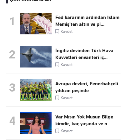
Fed kararının ardından İslam
1
Memiş'ten altın ve pi...
Kaçırmayın
Kaydet
Ücretsiz üye olun, gündemi
şekillendiren gelişmeleri önce siz duyun
İngiliz devinden Türk Hava
2
Kuvvetleri envanteri iç...
Kaydet
Avrupa devleri, Fenerbahçeli
3
yıldızın peşinde
Kaydet
Var Mısın Yok Musun Bilge
4
kimdir, kaç yaşında ve n...
Kaydet