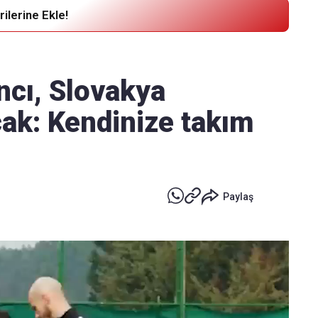
ilerine Ekle!
Haber Verin
Editör masamıza bilgi ve materyal
ncı, Slovakya
göndermek için
tıklayın
ak: Kendinize takım
Paylaş