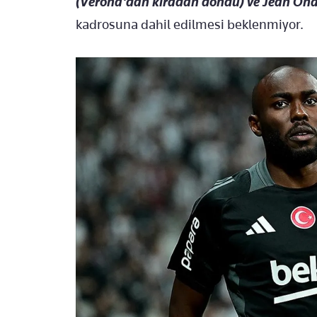
(Verona'dan kiradan döndü) ve Jean On
kadrosuna dahil edilmesi beklenmiyor.