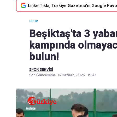
Linke Tıkla, Türkiye Gazetesi'ni Google Favor
SPOR
Takip Edin
Favori mecralarınızda haber
Beşiktaş'ta 3 yaba
akışımıza ulaşın
kampında olmayac
bulun!
SPOR SERVİSİ
Son Güncelleme: 16 Haziran, 2026 - 15:43