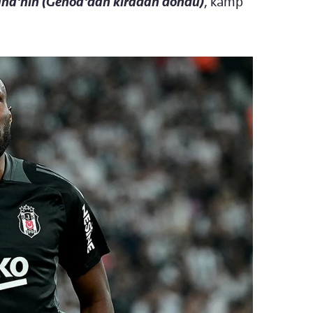
ana'nın (Genoa'dan kiradan döndü)
, kamp