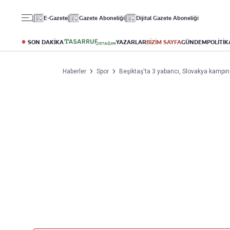
Gündem
Ekonomi
Spor
E-Gazete
Gazete Aboneliği
Dijital Gazete Aboneliği
Politika
Borsa
Futbol
Eğitim
Altın
Puan Durumu
SON DAKİKA
YAZARLAR
BİZİM SAYFA
GÜNDEM
POLİTİK
Döviz
Fikstür
Hisse Senedi
Şampiyonlar Ligi
Haberler
Spor
Beşiktaş'ta 3 yabancı, Slovakya kampı
Kripto Para
Avrupa Ligi
Emlak
Basketbol
T-Otomobil
Turizm
Yazarlar
Diğer Kategoriler
Kurumsal
Bugünün Yazarları
Magazin
Hakkımızda
Tüm Yazarlar
Teknoloji
İletişim
Resmî Ilanlar
Künye
Haberler
Gazete Aboneliği
Foto Haber
Danışma Telefonları
Video Galeri
Yasal
Reklam Ver