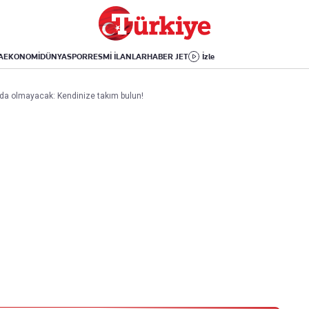
Dünya
Yaşam
Kültür-Sanat
Orta Doğu
Sağlık
Sinema
Avrupa
Hava Durumu
Arkeoloji
A
EKONOMİ
DÜNYA
SPOR
RESMİ İLANLAR
HABER JET
İzle
Amerika
Yemek
Kitap
Afrika
Seyahat
Tarih
nda olmayacak: Kendinize takım bulun!
İsrail-Gazze
Aktüel
Uygulamalar