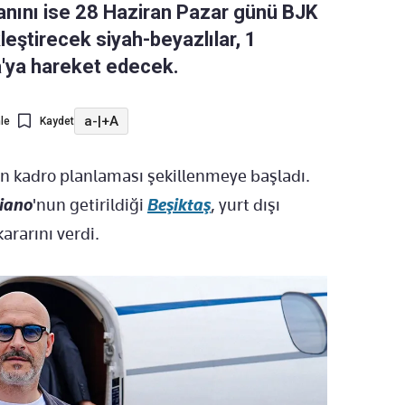
nını ise 28 Haziran Pazar günü BJK
eştirecek siyah-beyazlılar, 1
ya hareket edecek.
a-
|
+A
le
Kaydet
n kadro planlaması şekillenmeye başladı.
liano
'nun getirildiği
Beşiktaş
, yurt dışı
ararını verdi.