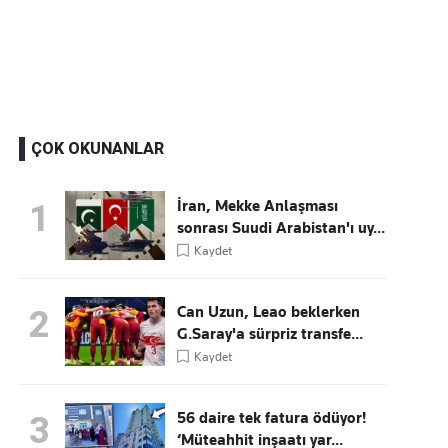
Kaçırmayın
Ücretsiz üye olun, gündemi şekillendiren gelişmeleri önce siz duyun
ÇOK OKUNANLAR
İran, Mekke Anlaşması
1
sonrası Suudi Arabistan'ı uy...
Kaydet
Can Uzun, Leao beklerken
2
G.Saray'a sürpriz transfe...
Kaydet
56 daire tek fatura ödüyor!
3
‘Müteahhit inşaatı yar...