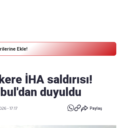
Haber Verin
Editör masamıza bilgi ve materyal göndermek için
tıklayın
ilerine Ekle!
kere İHA saldırısı!
nbul'dan duyuldu
026 - 17:17
Paylaş