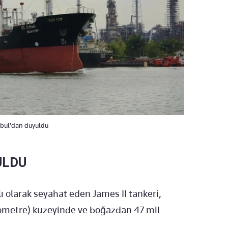
anbul'dan duyuldu
ULDU
ı olarak seyahat eden James II tankeri,
ilometre) kuzeyinde ve boğazdan 47 mil