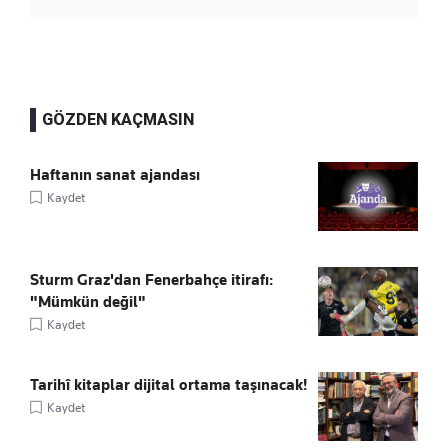
GÖZDEN KAÇMASIN
Haftanın sanat ajandası
Kaydet
Sturm Graz'dan Fenerbahçe itirafı:
"Mümkün değil"
Kaydet
Tarihî kitaplar dijital ortama taşınacak!
Kaydet