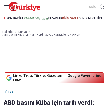
GİRİŞ
SON DAKİKA
YAZARLAR
BİZİM SAYFA
GÜNDEM
POLİTİKA
EK
Haberler
Dünya
ABD basını Küba için tarih verdi: Savaş Karayipler'e kayıyor!
Linke Tıkla, Türkiye Gazetesi'ni Google Favorilerine
Ekle!
DÜNYA
ABD basını Küba için tarih verdi: