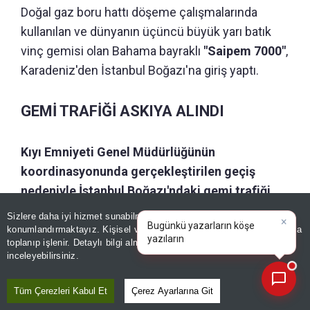
Doğal gaz boru hattı döşeme çalışmalarında
kullanılan ve dünyanın üçüncü büyük yarı batık
vinç gemisi olan Bahama bayraklı
"Saipem 7000"
,
Karadeniz'den İstanbul Boğazı'na giriş yaptı.
GEMİ TRAFİĞİ ASKIYA ALINDI
Kıyı Emniyeti Genel Müdürlüğünün
koordinasyonunda gerçekleştirilen geçiş
nedeniyle İstanbul Boğazı'ndaki gemi trafiği
çift yönlü olarak askıya alındı.
Sizlere daha iyi hizmet sunabilmek adına sitemizde
çerez
×
Bugünkü yazarların köşe
konumlandırmaktayız. Kişisel verileriniz, KVKK ve GDPR kapsamında
yazılarını özetleyin!
198 metre uzunluğundaki gemi, köprülerin
toplanıp işlenir. Detaylı bilgi almak için
Aydınlatma Metnimizi
📰
Son 30 güne ait haberleri, spor gelişmelerini veya yazar yazılarını sorgulayabilirsiniz.
inceleyebilirsiniz.
altından geçebilmek için tanklarını deniz suyuyla
doldurarak alçaldı ve vinç kulelerini yatırdı.
Tüm Çerezleri Kabul Et
Çerez Ayarlarına Git
Normalde 135 metre olan platformun yüksekliği,