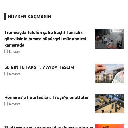
GÖZDEN KAÇMASIN
Tramvayda telefon çalıp kaçtı! Temizlik
görevlisinin hırsıza süpürgeli müdahalesi
kamerada
Kaydet
50 BİN TL TAKSİT, 7 AYDA TESLİM
Kaydet
Homeros’u hatırladılar, Troya’yı unuttular
Kaydet
13 ülkeye sızan casus yazılım dünyayı alarma