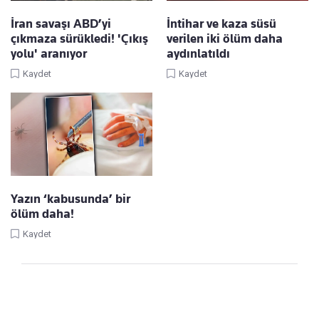
İran savaşı ABD’yi
İntihar ve kaza süsü
çıkmaza sürükledi! 'Çıkış
verilen iki ölüm daha
yolu' aranıyor
aydınlatıldı
Kaydet
Kaydet
Yazın ‘kabusunda’ bir
ölüm daha!
Kaydet