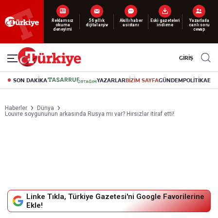
Yeni nesil dijital
Reklamsız
56 yıllık
Akıllı haber
Eski gazeteleri
Yazarlarla
okuma
dijital arşiv
asistanı
indirme
canlı soru
abonelik 19 TL’den başlayan fiyatlarla.
deneyimi
cevap
GİRİŞ
SON DAKİKA
YAZARLAR
BİZİM SAYFA
GÜNDEM
POLİTİKA
EK
Haberler
Dünya
Louvre soygununun arkasında Rusya mı var? Hırsızlar itiraf etti!
Linke Tıkla, Türkiye Gazetesi'ni Google Favorilerine
Ekle!