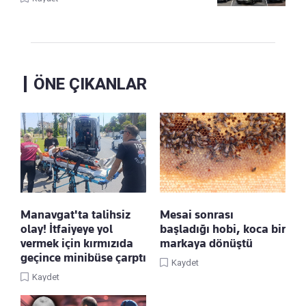
ÖNE ÇIKANLAR
Manavgat'ta talihsiz
Mesai sonrası
olay! İtfaiyeye yol
başladığı hobi, koca bir
vermek için kırmızıda
markaya dönüştü
geçince minibüse çarptı
Kaydet
Kaydet