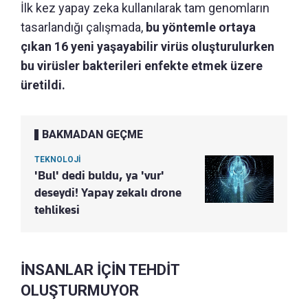
İlk kez yapay zeka kullanılarak tam genomların
tasarlandığı çalışmada,
bu yöntemle ortaya
çıkan 16 yeni yaşayabilir virüs oluşturulurken
bu virüsler bakterileri enfekte etmek üzere
üretildi.
BAKMADAN GEÇME
TEKNOLOJİ
'Bul' dedi buldu, ya 'vur'
deseydi! Yapay zekalı drone
tehlikesi
İNSANLAR İÇİN TEHDİT
OLUŞTURMUYOR