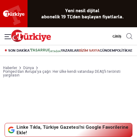
Yeni nesil dijital
abonelik 19 TL’den başlayan fiyatlarla.
GİRİŞ
SON DAKİKA
YAZARLAR
BİZİM SAYFA
GÜNDEM
POLİTİKA
EK
Haberler
Dünya
Pompeo'dan Avrupa'ya çağrı: Her ülke kendi vatandaşı DEAŞ’lı teröristi
yargılasın
Linke Tıkla, Türkiye Gazetesi'ni Google Favorilerine
Ekle!