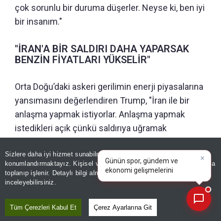
çok sorunlu bir duruma düşerler. Neyse ki, ben iyi
bir insanım."
"İRAN'A BİR SALDIRI DAHA YAPARSAK
BENZİN FİYATLARI YÜKSELİR"
Orta Doğu’daki askeri gerilimin enerji piyasalarına
yansımasını değerlendiren Trump, "İran ile bir
anlaşma yapmak istiyorlar. Anlaşma yapmak
istedikleri açık çünkü saldırıya uğramak
istemiyorlar. Benzin fiyatları konusunda ise, eğer
×
Günün spor, gündem ve
Sizlere daha iyi hizmet sunabilmek adına sitemizde
çerez
bir hamle daha yapmak zorunda kalırsak fiyatlar
ekonomi gelişmelerini analiz
konumlandırmaktayız. Kişisel verileriniz, KVKK ve GDPR kapsamında
biraz daha artabilir. Sadece bir saldırı daha
edin!
|
toplanıp işlenir. Detaylı bilgi almak için
Aydınlatma Metnimizi
📰
Son 30 güne ait haberleri, spor gelişmelerini veya yazar yazılarını sorgulayabilirsiniz.
yapmak zorunda kalırsak yükselecektir. Anlaşma
inceleyebilirsiniz.
sağlarsak ya da gerilim düşerse fiyatlar iner."
Tüm Çerezleri Kabul Et
Çerez Ayarlarına Git
şeklinde konuştu.