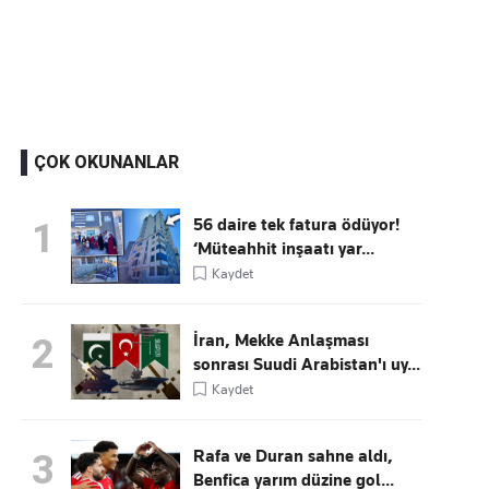
Kaçırmayın
Ücretsiz üye olun, gündemi şekillendiren gelişmeleri önce siz duyun
ÇOK OKUNANLAR
56 daire tek fatura ödüyor!
1
‘Müteahhit inşaatı yar...
Kaydet
İran, Mekke Anlaşması
2
sonrası Suudi Arabistan'ı uy...
Kaydet
Rafa ve Duran sahne aldı,
3
Benfica yarım düzine gol...