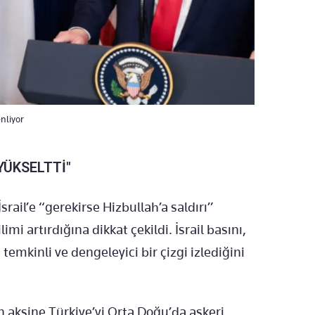
enliyor
YÜKSELTTİ"
ail’e “gerekirse Hizbullah’a saldırı”
mi artırdığına dikkat çekildi. İsrail basını,
temkinli ve dengeleyici bir çizgi izlediğini
 aksine Türkiye’yi Orta Doğu’da askeri