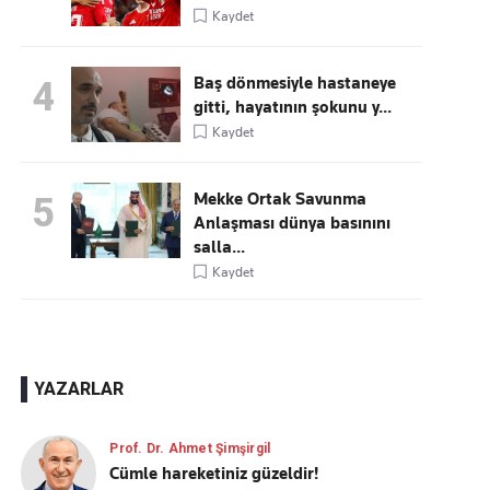
Kaydet
Baş dönmesiyle hastaneye
4
gitti, hayatının şokunu y...
Kaydet
Mekke Ortak Savunma
5
Anlaşması dünya basınını
salla...
Kaydet
YAZARLAR
Prof. Dr. Ahmet Şimşirgil
Cümle hareketiniz güzeldir!