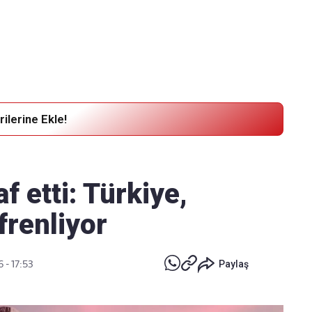
Haber Verin
Editör masamıza bilgi ve materyal göndermek için
tıklayın
ilerine Ekle!
af etti: Türkiye,
frenliyor
 - 17:53
Paylaş