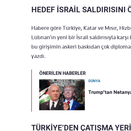
HEDEF İSRAİL SALDIRISINI
Habere göre Türkiye, Katar ve Mısır, Hiz
Lübnan’ın yeni bir İsrail saldırısıyla karş
bu girişimin askeri baskıdan çok diplom
yazdı.
ÖNERİLEN HABERLER
DÜNYA
Trump'tan Netanyah
TÜRKİYE’DEN ÇATIŞMA YER