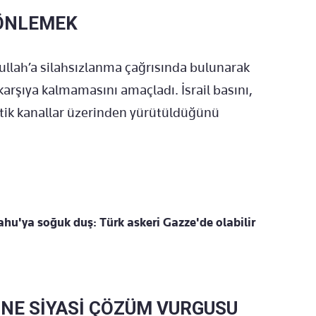
 ÖNLEMEK
bullah’a silahsızlanma çağrısında bulunarak
ı karşıya kalmamasını amaçladı. İsrail basını,
atik kanallar üzerinden yürütüldüğünü
u'ya soğuk duş: Türk askeri Gazze'de olabilir
İNE SİYASİ ÇÖZÜM VURGUSU