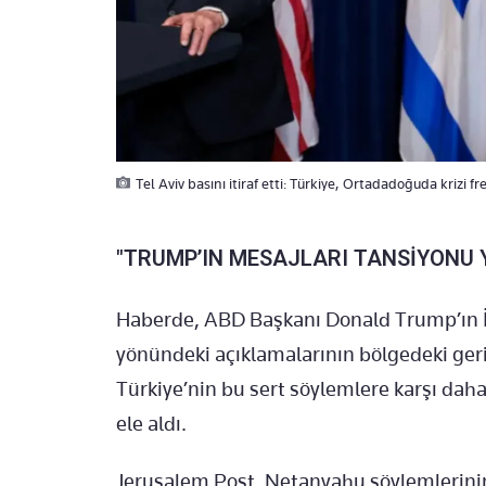
Tel Aviv basını itiraf etti: Türkiye, Ortadadoğuda krizi fr
"TRUMP’IN MESAJLARI TANSİYONU 
Haberde, ABD Başkanı Donald Trump’ın İsr
yönündeki açıklamalarının bölgedeki gerili
Türkiye’nin bu sert söylemlere karşı daha 
ele aldı.
Jerusalem Post, Netanyahu söylemlerinin