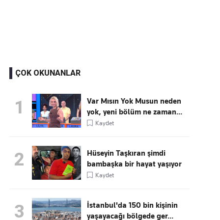
Kaçırmayın
Ücretsiz üye olun, gündemi
şekillendiren gelişmeleri önce siz duyun
ÇOK OKUNANLAR
Var Mısın Yok Musun neden
1
yok, yeni bölüm ne zaman...
Kaydet
Hüseyin Taşkıran şimdi
2
bambaşka bir hayat yaşıyor
Kaydet
İstanbul'da 150 bin kişinin
3
yaşayacağı bölgede ger...