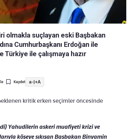
iri olmakla suçlayan eski Başbakan
 adına Cumhurbaşkanı Erdoğan ile
ve Türkiye ile çalışmaya hazır
a-
|
+A
le
Kaydet
beklenen kritik erken seçimler öncesinde
i) Yahudilerin askeri muafiyeti krizi ve
alarıyla köşeye sıkışan Başbakan Binyamin