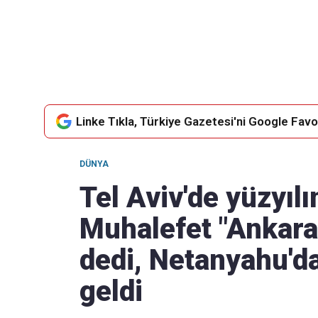
Takip Edin
Favori mecralarınızda haber
akışımıza ulaşın
Linke Tıkla, Türkiye Gazetesi'ni Google Favor
DÜNYA
Tel Aviv'de yüzyıl
Muhalefet "Ankara i
dedi, Netanyahu'da
geldi