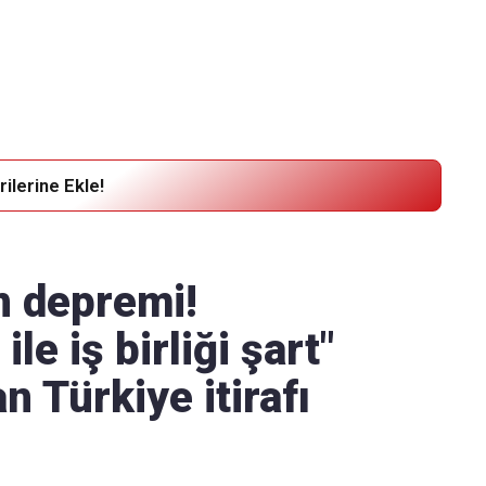
Haber Verin
Editör masamıza bilgi ve materyal
göndermek için
tıklayın
ilerine Ekle!
ın depremi!
le iş birliği şart"
n Türkiye itirafı