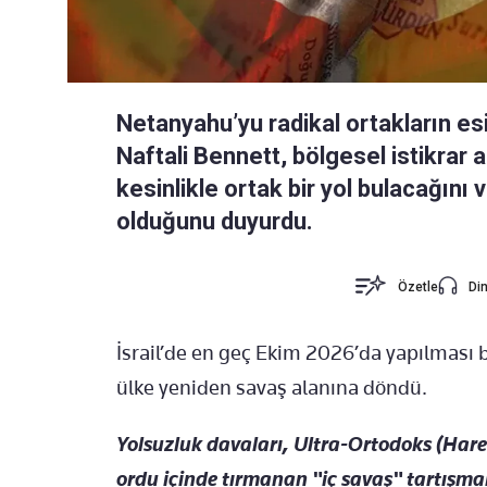
Netanyahu’yu radikal ortakların es
Naftali Bennett, bölgesel istikrar
kesinlikle ortak bir yol bulacağını 
olduğunu duyurdu.
Özetle
Din
İsrail’de en geç Ekim 2026’da yapılması 
ülke yeniden savaş alanına döndü.
Yolsuzluk davaları, Ultra-Ortodoks (Hared
ordu içinde tırmanan "iç savaş" tartışm