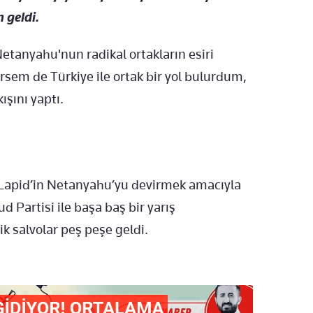
 geldi.
Netanyahu'nun radikal ortakların esiri
rsem de Türkiye ile ortak bir yol bulurdum,
kışını yaptı.
r Lapid’in Netanyahu’yu devirmek amacıyla
d Partisi ile başa baş bir yarış
k salvolar peş peşe geldi.