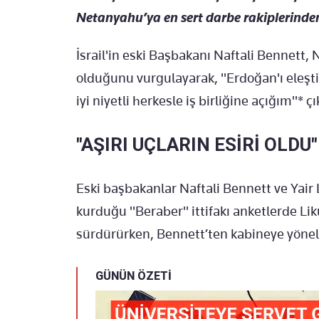
Netanyahu’ya en sert darbe rakiplerinden
İsrail'in eski Başbakanı Naftali Bennett, 
olduğunu vurgulayarak, "Erdoğan'ı eleşti
iyi niyetli herkesle iş birliğine açığım"* çı
"AŞIRI UÇLARIN ESİRİ OLDU"
Eski başbakanlar Naftali Bennett ve Yai
kurduğu "Beraber" ittifakı anketlerde Liku
sürdürürken, Bennett’ten kabineye yöneli
GÜNÜN ÖZETİ