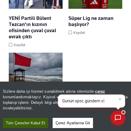
YENİ Partili Bülent
Süper Lig ne zaman
Tezcan’ın kızının
başlıyor?
ofisinden çuval çuval
Kaydet
evrak çıktı
Kaydet
×
Günün spor, gündem ve
Sizlere daha iyi hizmet sunabilmek adına sitemizde
çerez
ekonomi gelişmelerini analiz e
3 ilde kötü şartlar
konumlandırmaktayız. Kişisel verileriniz, KVKK ve GDPR kapsamında
|
nedeniyle denize
toplanıp işlenir. Detaylı bilgi almak için
Aydınlatma Metnimizi
📰
Son 30 güne ait haberleri, spor gelişmelerini veya yazar yazılarını sorgulayabilirsiniz.
girmek yasaklandı
inceleyebilirsiniz.
Kaydet
Tüm Çerezleri Kabul Et
Çerez Ayarlarına Git