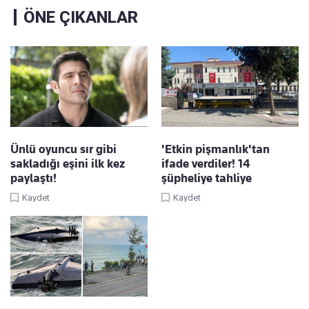
ÖNE ÇIKANLAR
Ünlü oyuncu sır gibi
'Etkin pişmanlık'tan
sakladığı eşini ilk kez
ifade verdiler! 14
paylaştı!
şüpheliye tahliye
Kaydet
Kaydet