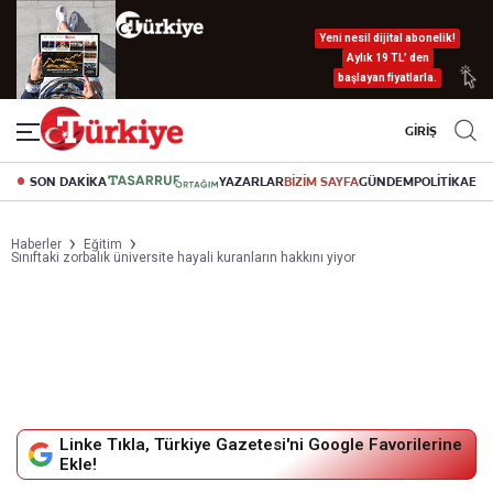
Yeni nesil dijital abonelik!
Aylık 19 TL’ den
başlayan fiyatlarla.
GİRİŞ
SON DAKİKA
YAZARLAR
BİZİM SAYFA
GÜNDEM
POLİTİKA
EK
Haberler
Eğitim
Sınıftaki zorbalık üniversite hayali kuranların hakkını yiyor
Linke Tıkla, Türkiye Gazetesi'ni Google Favorilerine
Ekle!