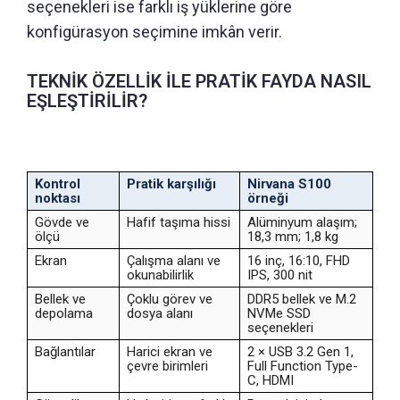
seçenekleri ise farklı iş yüklerine göre
konfigürasyon seçimine imkân verir.
TEKNİK ÖZELLİK İLE PRATİK FAYDA NASIL
EŞLEŞTİRİLİR?
Kontrol
Pratik karşılığı
Nirvana S100
noktası
örneği
Gövde ve
Hafif taşıma hissi
Alüminyum alaşım;
ölçü
18,3 mm; 1,8 kg
Ekran
Çalışma alanı ve
16 inç, 16:10, FHD
okunabilirlik
IPS, 300 nit
Bellek ve
Çoklu görev ve
DDR5 bellek ve M.2
depolama
dosya alanı
NVMe SSD
seçenekleri
Bağlantılar
Harici ekran ve
2 × USB 3.2 Gen 1,
çevre birimleri
Full Function Type-
C, HDMI