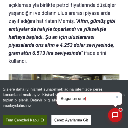
açıklamasıyla birlikte petrol fiyatlarında düşüşler
yaşandığını ve doların uluslararası piyasalarda
zayıfladığını hatırlatan Memiş,
"Altın, gümüş gibi
emtiyalar da haliyle toparlandı ve yükselişle
haftaya başladı. Şu an için uluslararası
piyasalarda ons altın e 4.253 dolar seviyesinde,
gram altın 6.513 lira seviyesinde"
ifadelerini
kullandı.
Sizlere daha iyi hizmet sunabilmek adına sitemizde
çerez
×
Bugünün öne çıkan manşetleri
konumlandırmaktayız. Kişisel verileriniz, KVKK ve GDPR kapsamında
ve gelişmeleri n
toplanıp işlenir. Detaylı bilgi almak için
Aydınlatma Metnimizi
📰
Son 30 güne ait haberleri, spor gelişmelerini veya yazar yazılarını sorgulayabilirsiniz.
inceleyebilirsiniz.
Tüm Çerezleri Kabul Et
Çerez Ayarlarına Git