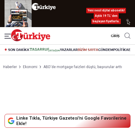
Yeni nesil dijital abonelik!
Aylık 19 TL’ den
başlayan fiyatlarla.
GİRİŞ
SON DAKİKA
YAZARLAR
BİZİM SAYFA
GÜNDEM
POLİTİKA
EK
Haberler
Ekonomi
ABD'de mortgage faizleri düştü, başvurular arttı
Linke Tıkla, Türkiye Gazetesi'ni Google Favorilerine
Ekle!