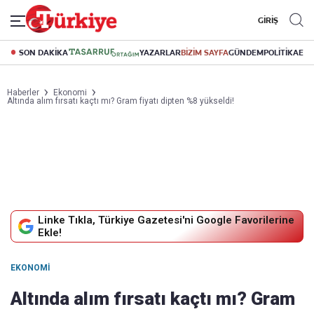
GİRİŞ
SON DAKİKA
YAZARLAR
BİZİM SAYFA
GÜNDEM
POLİTİKA
EK
Haberler
Ekonomi
Altında alım fırsatı kaçtı mı? Gram fiyatı dipten %8 yükseldi!
Linke Tıkla, Türkiye Gazetesi'ni Google Favorilerine
Ekle!
EKONOMI
Altında alım fırsatı kaçtı mı? Gram