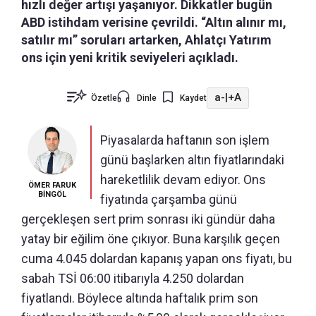
hızlı değer artışı yaşanıyor. Dikkatler bugün
ABD istihdam verisine çevrildi. “Altın alınır mı,
satılır mı” soruları artarken, Ahlatçı Yatırım
ons için yeni kritik seviyeleri açıkladı.
a-
|
+A
Özetle
Dinle
Kaydet
Piyasalarda haftanın son işlem
günü başlarken altın fiyatlarındaki
hareketlilik devam ediyor. Ons
ÖMER FARUK
BİNGÖL
fiyatında çarşamba günü
gerçekleşen sert prim sonrası iki gündür daha
yatay bir eğilim öne çıkıyor. Buna karşılık geçen
cuma 4.045 dolardan kapanış yapan ons fiyatı, bu
sabah TSİ 06:00 itibarıyla 4.250 dolardan
fiyatlandı. Böylece altında haftalık prim son