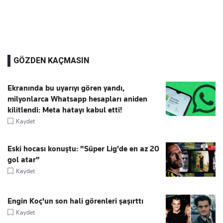
GÖZDEN KAÇMASIN
Ekranında bu uyarıyı gören yandı,
milyonlarca Whatsapp hesapları aniden
kilitlendi: Meta hatayı kabul etti!
Kaydet
Eski hocası konuştu: "Süper Lig'de en az 20
gol atar"
Kaydet
Engin Koç'un son hali görenleri şaşırttı
Kaydet