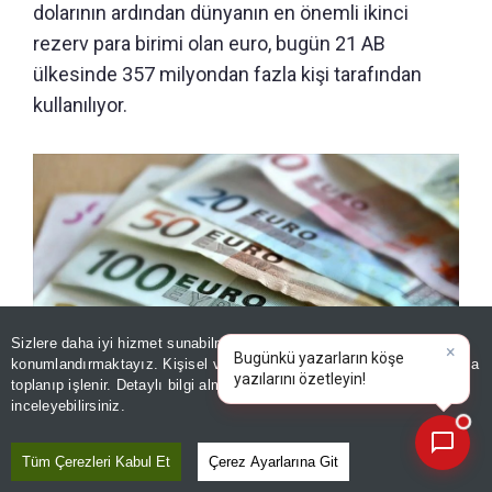
dolarının ardından dünyanın en önemli ikinci
rezerv para birimi olan euro, bugün 21 AB
ülkesinde 357 milyondan fazla kişi tarafından
kullanılıyor.
Sizlere daha iyi hizmet sunabilmek adına sitemizde
çerez
×
Bugünkü yazarların köşe
konumlandırmaktayız. Kişisel verileriniz, KVKK ve GDPR kapsamında
yazılarını özetleyin!
|
toplanıp işlenir. Detaylı bilgi almak için
Aydınlatma Metnimizi
📰
Son 30 güne ait haberleri, spor gelişmelerini veya yazar yazılarını sorgulayabilirsiniz.
inceleyebilirsiniz.
21 ülkede 357 milyon kişi kullanıyor! Tarihi hamle: Euro
banknotları 25 yıl sonra yenileniyor
Tüm Çerezleri Kabul Et
Çerez Ayarlarına Git