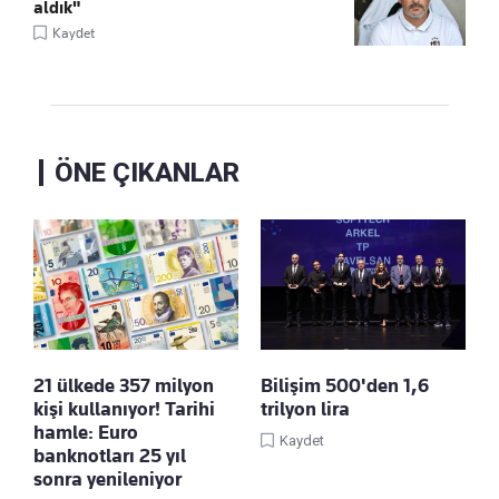
aldık"
Kaydet
ÖNE ÇIKANLAR
21 ülkede 357 milyon
Bilişim 500'den 1,6
kişi kullanıyor! Tarihi
trilyon lira
hamle: Euro
Kaydet
banknotları 25 yıl
sonra yenileniyor