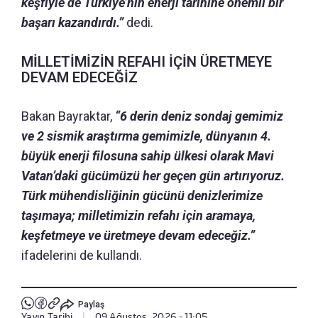
keşfiyle de Türkiye’nin enerji tarihine önemli bir
başarı kazandırdı.”
dedi.
MİLLETİMİZİN REFAHI İÇİN ÜRETMEYE
DEVAM EDECEĞİZ
Bakan Bayraktar,
“6 derin deniz sondaj gemimiz
ve 2 sismik araştırma gemimizle, dünyanın 4.
büyük enerji filosuna sahip ülkesi olarak Mavi
Vatan’daki gücümüzü her geçen gün artırıyoruz.
Türk mühendisliğinin gücünü denizlerimize
taşımaya; milletimizin refahı için aramaya,
keşfetmeye ve üretmeye devam edeceğiz.”
ifadelerini de kullandı.
Paylaş
Yayın Tarihi
|
09 Ağustos, 2026 - 11:05