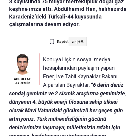
3 kuyusunda 75 milyar metreküplük doğal gaz
keşfine imza attı. Abdülhamid Han, halihazırda
Karadeniz’deki Türkali-44 kuyusunda
çalışmalarına devam ediyor.
a-
|
+A
Kaydet
Konuya ilişkin sosyal medya
hesaplarından paylaşım yapan
Enerji ve Tabii Kaynaklar Bakanı
ABDULLAH
AYDEMİR
Alparslan Bayraktar,
“6 derin deniz
sondaj gemimiz ve 2 sismik araştırma gemimizle,
dünyanın 4. büyük enerji filosuna sahip ülkesi
olarak Mavi Vatan’daki gücümüzü her geçen gün
artırıyoruz. Türk mühendisliğinin gücünü
denizlerimize taşımaya; milletimizin refahı için
aramaya, keşfetmeye ve üretmeye devam