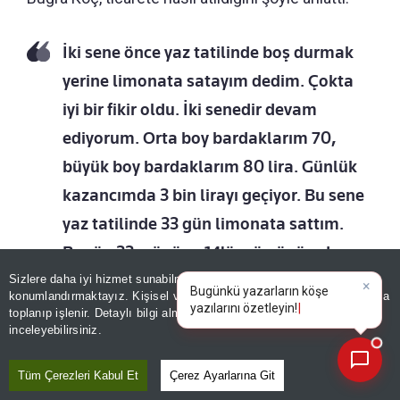
İki sene önce yaz tatilinde boş durmak
yerine limonata satayım dedim. Çokta
iyi bir fikir oldu. İki senedir devam
ediyorum. Orta boy bardaklarım 70,
büyük boy bardaklarım 80 lira. Günlük
kazancımda 3 bin lirayı geçiyor. Bu sene
yaz tatilinde 33 gün limonata sattım.
Bugün 33. günüm. 14'üncü günümde
kendime akıllı telefon aldım. O günden
Sizlere daha iyi hizmet sunabilmek adına sitemizde
çerez
×
Bugünkü yazarların köşe
konumlandırmaktayız. Kişisel verileriniz, KVKK ve GDPR kapsamında
sonra da para biriktirmeye başladım.
yazılarını özetleyin!
toplanıp işlenir. Detaylı bilgi almak için
Aydınlatma Metnimizi
📰
Son 30 güne ait haberleri, spor gelişmelerini veya yazar yazılarını sorgulayabilirsiniz.
inceleyebilirsiniz.
Marketten veya pazardan haftalık
olarak limon alıyoruz. Bardakları da
Tüm Çerezleri Kabul Et
Çerez Ayarlarına Git
alıyoruz. Haftalık limonlar 2 bin lira