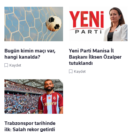
Bugün kimin maçı var,
Yeni Parti Manisa İl
hangi kanalda?
Başkanı İlksen Özalper
tutuklandı
Kaydet
Kaydet
Trabzonspor tarihinde
ilk: Salah rekor getirdi