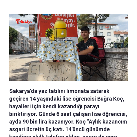
Sakarya’da yaz tatilini limonata satarak
geçiren 14 yaşındaki lise öğrencisi Buğra Koç,
hayalleri için kendi kazandığı parayı
biriktiriyor. Günde 6 saat çalışan lise öğrencisi,
ayda 90 bin lira kazanıyor. Koç “Aylık kazancım
asgari ücretin üç katı. 14'üncü günümde
kendime akıllı telefon aldım, sonra da para