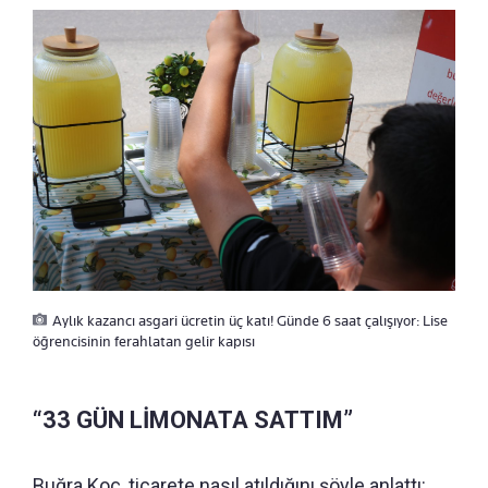
Aylık kazancı asgari ücretin üç katı! Günde 6 saat çalışıyor: Lise
öğrencisinin ferahlatan gelir kapısı
“33 GÜN LİMONATA SATTIM”
Buğra Koç, ticarete nasıl atıldığını şöyle anlattı: