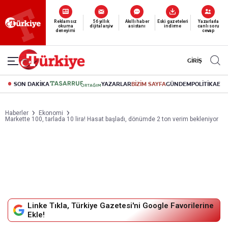
Yeni nesil dijital
Reklamsız
56 yıllık
Akıllı haber
Eski gazeteleri
Yazarlarla
okuma
dijital arşiv
asistanı
indirme
canlı soru
abonelik 19 TL’den başlayan fiyatlarla.
deneyimi
cevap
GİRİŞ
SON DAKİKA
YAZARLAR
BİZİM SAYFA
GÜNDEM
POLİTİKA
EK
Haberler
Ekonomi
Markette 100, tarlada 10 lira! Hasat başladı, dönümde 2 ton verim bekleniyor
Linke Tıkla, Türkiye Gazetesi'ni Google Favorilerine
Ekle!