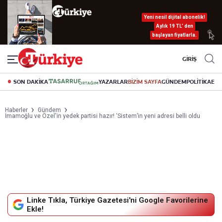
Yeni nesil dijital abonelik!
Aylık 19 TL’ den
başlayan fiyatlarla.
GİRİŞ
SON DAKİKA
YAZARLAR
BİZİM SAYFA
GÜNDEM
POLİTİKA
EK
Haberler
Gündem
İmamoğlu ve Özel'in yedek partisi hazır! ‘Sistem’in yeni adresi belli oldu
Linke Tıkla, Türkiye Gazetesi'ni Google Favorilerine
Ekle!