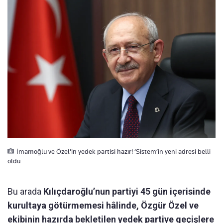
İmamoğlu ve Özel'in yedek partisi hazır! ‘Sistem’in yeni adresi belli
oldu
Bu arada
Kılıçdaroğlu’nun partiyi 45 gün içerisinde
kurultaya götürmemesi hâlinde, Özgür Özel ve
ekibinin hazırda bekletilen yedek partiye geçişlere