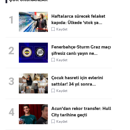
Haftalarca sürecek felaket
1
kapıda: Ülkede 'stok ya...
Kaçırmayın
Kaydet
Ücretsiz üye olun, gündemi
şekillendiren gelişmeleri önce siz duyun
Fenerbahçe-Sturm Graz maçı
2
şifresiz canlı yayın ne...
Kaydet
Çocuk hasreti için evlerini
3
sattılar! 34 yıl sonra...
Kaydet
Acun'dan rekor transfer: Hull
4
City tarihine geçti
Kaydet