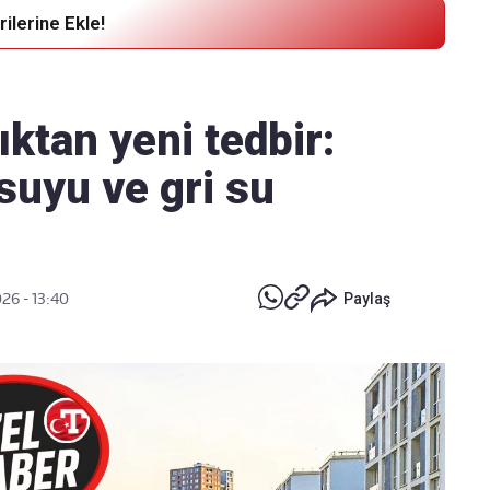
ilerine Ekle!
Haber Verin
Editör masamıza bilgi ve materyal
ıktan yeni tedbir:
göndermek için
tıklayın
suyu ve gri su
26 - 13:40
Paylaş