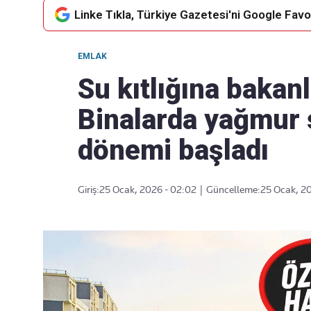
Linke Tıkla, Türkiye Gazetesi'ni Google Favor
EMLAK
Takip Edin
Favori mecralarınızda haber
Su kıtlığına bakanl
akışımıza ulaşın
Binalarda yağmur 
dönemi başladı
Giriş:
25 Ocak, 2026 - 02:02
|
Güncelleme:
25 Ocak, 20