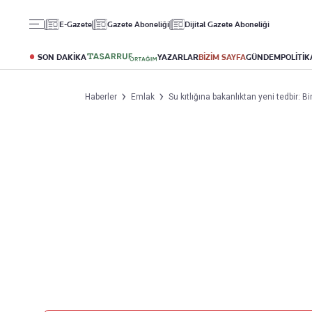
Gündem
Ekonomi
Spor
E-Gazete
Gazete Aboneliği
Dijital Gazete Aboneliği
Politika
Borsa
Futbol
Eğitim
Altın
Puan Durumu
SON DAKİKA
YAZARLAR
BİZİM SAYFA
GÜNDEM
POLİTİK
Döviz
Fikstür
Hisse Senedi
Şampiyonlar Ligi
Haberler
Emlak
Su kıtlığına bakanlıktan yeni tedbir:
Kripto Para
Avrupa Ligi
Emlak
Basketbol
T-Otomobil
Turizm
Yazarlar
Diğer Kategoriler
Kurumsal
Bugünün Yazarları
Magazin
Hakkımızda
Tüm Yazarlar
Teknoloji
İletişim
Resmî Ilanlar
Künye
Haberler
Gazete Aboneliği
Foto Haber
Danışma Telefonları
Video Galeri
Yasal
Reklam Ver