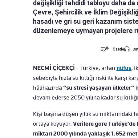
değişikliği tehdidi tabloyu daha da a
Çevre, Şehircilik ve İklim Değişikl
hasadı ve gri su geri kazanım siste
düzenlemeye uymayan projelere ru
Özetle
Din
NECMİ ÇİÇEKÇİ -
Türkiye, artan
nüfus
, 
sebebiyle hızla su kıtlığı riski ile karşı 
hâlihazırda
“su stresi yaşayan ülkeler”
k
devam ederse 2050 yılına kadar su kıtlığı 
Kişi başına düşen yıllık su miktarındaki h
ortaya koyuyor.
Verilere göre Türkiye’de k
miktarı 2000 yılında yaklaşık 1.652 met