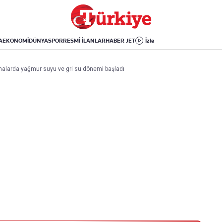
Dünya
Yaşam
Kültür-Sanat
Orta Doğu
Sağlık
Sinema
Avrupa
Hava Durumu
Arkeoloji
A
EKONOMİ
DÜNYA
SPOR
RESMİ İLANLAR
HABER JET
İzle
Amerika
Yemek
Kitap
Afrika
Seyahat
Tarih
 Binalarda yağmur suyu ve gri su dönemi başladı
İsrail-Gazze
Aktüel
Uygulamalar