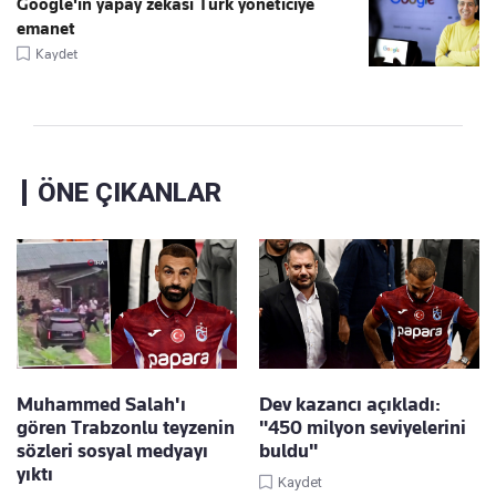
Google'ın yapay zekası Türk yöneticiye
emanet
Kaydet
ÖNE ÇIKANLAR
Muhammed Salah'ı
Dev kazancı açıkladı:
gören Trabzonlu teyzenin
"450 milyon seviyelerini
sözleri sosyal medyayı
buldu"
yıktı
Kaydet