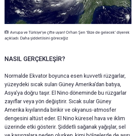
Avrupa ve Türkiye’ye çifte uyarı! Orhan Şen ‘Bize de gelecek’ diyerek
açıkladı: Daha şiddetlisini göreceğiz
NASIL GERÇEKLEŞİR?
Normalde Ekvator boyunca esen kuvvetli rüzgarlar,
yüzeydeki sıcak suları Güney Amerika'dan batıya,
Asya'ya doğru taşır. El Nino döneminde bu rüzgarlar
zayıflar veya yön değiştirir. Sıcak sular Güney
Amerika kıyılarında birikir ve okyanus-atmosfer
dengesini altüst eder. El Nino küresel hava ve iklim
üzerinde etki gösterir. Şiddetli sağanak yağışlar, sel
ve kasırgalara neden olurken, kimi bölgelerde de aşırı