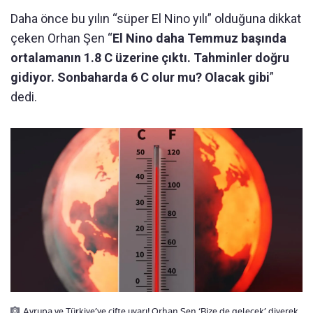
Daha önce bu yılın “süper El Nino yılı” olduğuna dikkat
çeken Orhan Şen “
El Nino daha Temmuz başında
ortalamanın 1.8 C üzerine çıktı. Tahminler doğru
gidiyor. Sonbaharda 6 C olur mu? Olacak gibi
”
dedi.
Avrupa ve Türkiye’ye çifte uyarı! Orhan Şen ‘Bize de gelecek’ diyerek