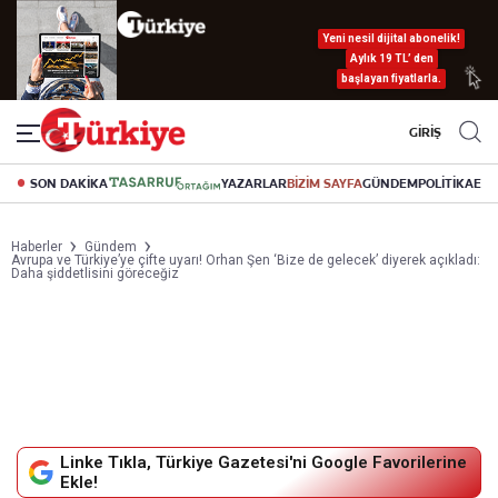
Yeni nesil dijital abonelik!
Aylık 19 TL’ den
başlayan fiyatlarla.
GİRİŞ
SON DAKİKA
YAZARLAR
BİZİM SAYFA
GÜNDEM
POLİTİKA
EK
Haberler
Gündem
Avrupa ve Türkiye’ye çifte uyarı! Orhan Şen ‘Bize de gelecek’ diyerek açıkladı:
Daha şiddetlisini göreceğiz
Linke Tıkla, Türkiye Gazetesi'ni Google Favorilerine
Ekle!