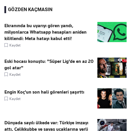
GÖZDEN KAÇMASIN
Ekranında bu uyarıyı gören yandı,
milyonlarca Whatsapp hesapları aniden
kilitlendi: Meta hatayı kabul etti!
Kaydet
Eski hocası konuştu: "Süper Lig'de en az 20
gol atar"
Kaydet
Engin Koç'un son hali görenleri şaşırttı
Kaydet
Dünyada sayılı ülkede var: Türkiye imzayı
attı, Çelikkubbe ve savaş uçaklarına yerli