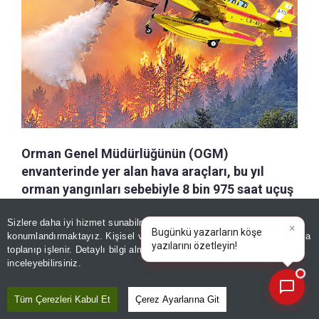
Orman Genel Müdürlüğünün (OGM)
envanterinde yer alan hava araçları, bu yıl
orman yangınları sebebiyle 8 bin 975 saat uçuş
yaparken, alevleri söndürmek için 18 bin 954
Sizlere daha iyi hizmet sunabilmek adına sitemizde
çerez
sortide 55 bin 366 ton su attı.
konumlandırmaktayız. Kişisel verileriniz, KVKK ve GDPR kapsamında
×
B
|
toplanıp işlenir. Detaylı bilgi almak için
Aydınlatma Metnimizi
📰
Son 30 güne ait haberleri, spor gelişmelerini veya yazar yazılarını sorgulayabilirsiniz.
inceleyebilirsiniz.
a-
|
+A
Özetle
Dinle
Kaydet
Tüm Çerezleri Kabul Et
Çerez Ayarlarına Git
OGM ekiplerinin, orman yangınlarıyla