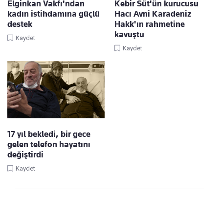
Elginkan Vakfı'ndan
Kebir Süt'ün kurucusu
kadın istihdamına güçlü
Hacı Avni Karadeniz
destek
Hakk'ın rahmetine
kavuştu
Kaydet
Kaydet
17 yıl bekledi, bir gece
gelen telefon hayatını
değiştirdi
Kaydet