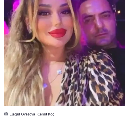
Ejegul Ovezova- Cemil Koç