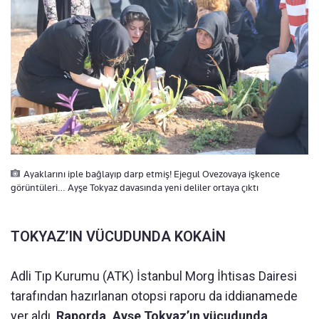
Ayaklarını iple bağlayıp darp etmiş! Ejegul Ovezovaya işkence
görüntüleri… Ayşe Tokyaz davasında yeni deliler ortaya çıktı
TOKYAZ’IN VÜCUDUNDA KOKAİN
Adli Tıp Kurumu (ATK) İstanbul Morg İhtisas Dairesi
tarafından hazırlanan otopsi raporu da iddianamede
yer aldı.
Raporda, Ayşe Tokyaz’ın vücudunda