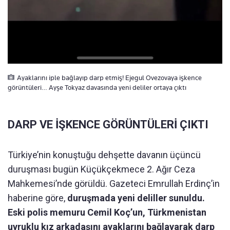
Ayaklarını iple bağlayıp darp etmiş! Ejegul Ovezovaya işkence
görüntüleri… Ayşe Tokyaz davasında yeni deliler ortaya çıktı
DARP VE İŞKENCE GÖRÜNTÜLERİ ÇIKTI
Türkiye’nin konuştuğu dehşette davanın üçüncü
duruşması bugün Küçükçekmece 2. Ağır Ceza
Mahkemesi’nde görüldü. Gazeteci Emrullah Erdinç’in
haberine göre,
duruşmada yeni deliller sunuldu.
Eski polis memuru Cemil Koç’un, Türkmenistan
uyruklu kız arkadaşını ayaklarını bağlayarak darp