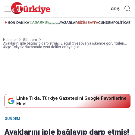
GİRİŞ
SON DAKİKA
YAZARLAR
BİZİM SAYFA
GÜNDEM
POLİTİKA
EK
Haberler
Gündem
Ayaklarını iple bağlayıp darp etmiş! Ejegul Ovezova'ya işkence görüntüleri…
Ayşe Tokyaz davasında yeni deliler ortaya çıktı
Linke Tıkla, Türkiye Gazetesi'ni Google Favorilerine
Ekle!
GÜNDEM
Ayaklarını iple bağlayıp darp etmiş!