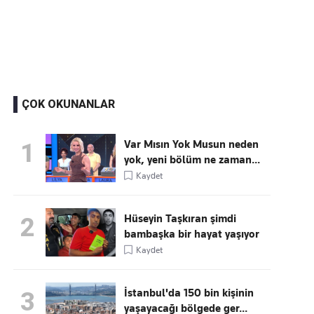
Kaçırmayın
Ücretsiz üye olun, gündemi
şekillendiren gelişmeleri önce siz duyun
ÇOK OKUNANLAR
Var Mısın Yok Musun neden
1
yok, yeni bölüm ne zaman...
Kaydet
Hüseyin Taşkıran şimdi
2
bambaşka bir hayat yaşıyor
Kaydet
İstanbul'da 150 bin kişinin
3
yaşayacağı bölgede ger...