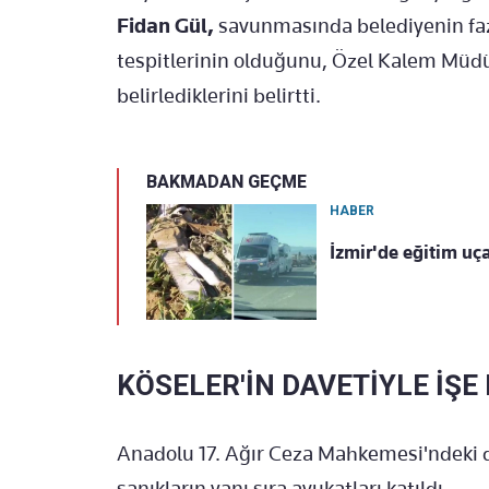
Fidan Gül,
savunmasında belediyenin faz
tespitlerinin olduğunu, Özel Kalem Müdür
belirlediklerini belirtti.
BAKMADAN GEÇME
HABER
İzmir'de eğitim uça
KÖSELER'İN DAVETİYLE İŞE
Anadolu 17. Ağır Ceza Mahkemesi'ndeki 
sanıkların yanı sıra avukatları katıldı.