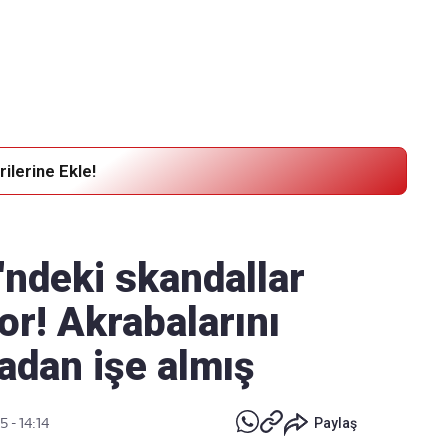
Haber Verin
Editör masamıza bilgi ve materyal
göndermek için
tıklayın
ilerine Ekle!
'ndeki skandallar
yor! Akrabalarını
dan işe almış
5 - 14:14
Paylaş