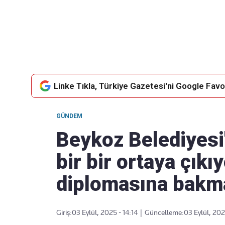
Takip Edin
Favori mecralarınızda haber
akışımıza ulaşın
Linke Tıkla, Türkiye Gazetesi'ni Google Favor
GÜNDEM
Beykoz Belediyesi
bir bir ortaya çıkı
diplomasına bakma
Giriş:
03 Eylül, 2025 - 14:14
|
Güncelleme:
03 Eylül, 202