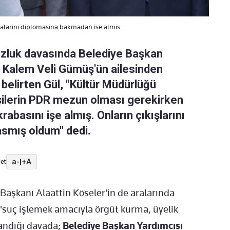
abalarini diplomasina bakmadan ise almis
uzluk davasında Belediye Başkan
l Kalem Veli Gümüş'ün ailesinden
ı belirten Gül, "Kültür Müdürlüğü
şilerin PDR mezun olması gerekirken
abasını işe almış. Onların çıkışlarını
basmış oldum" dedi.
a-
|
+A
et
Başkanı Alaattin Köseler'in de aralarında
 "suç işlemek amacıyla örgüt kurma, üyelik
landığı davada;
Belediye Başkan Yardımcısı