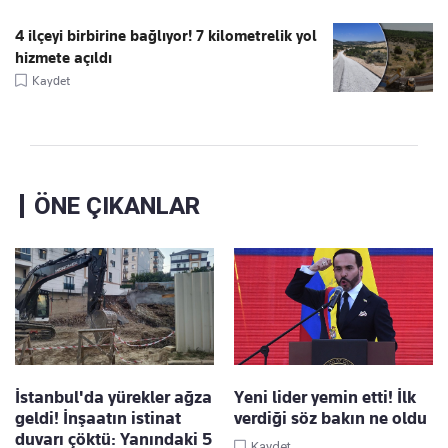
4 ilçeyi birbirine bağlıyor! 7 kilometrelik yol
hizmete açıldı
Kaydet
ÖNE ÇIKANLAR
İstanbul'da yürekler ağza
Yeni lider yemin etti! İlk
geldi! İnşaatın istinat
verdiği söz bakın ne oldu
duvarı çöktü: Yanındaki 5
Kaydet