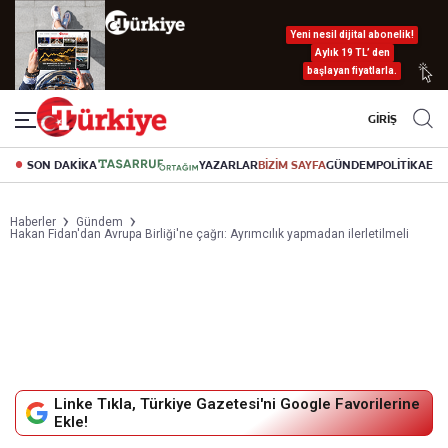
Yeni nesil dijital abonelik!
Aylık 19 TL’ den
başlayan fiyatlarla.
GİRİŞ
SON DAKİKA
YAZARLAR
BİZİM SAYFA
GÜNDEM
POLİTİKA
EK
Haberler
Gündem
Hakan Fidan'dan Avrupa Birliği'ne çağrı: Ayrımcılık yapmadan ilerletilmeli
Linke Tıkla, Türkiye Gazetesi'ni Google Favorilerine
Ekle!