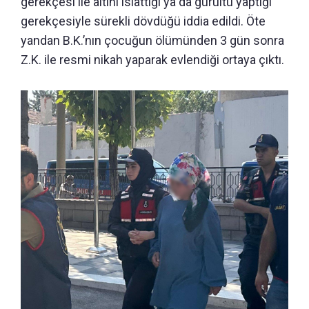
gerekçesi ile altını ıslattığı ya da gürültü yaptığı
gerekçesiyle sürekli dövdüğü iddia edildi. Öte
yandan B.K.’nın çocuğun ölümünden 3 gün sonra
Z.K. ile resmi nikah yaparak evlendiği ortaya çıktı.