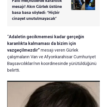
Faili meçhullerde kararlılık
mesajı! Akın Gürlek üstüne
basa basa söyledi: ‘Hiçbir
cinayet unutulmayacak’
“
Adaletin gecikmemesi kadar gerçeğin
karanlıkta kalmaması da bizim için
vazgeçilmezdir”
mesajı veren Gürlek
çalışmaların Van ve Afyonkarahisar Cumhuriyet
Başsavcılıkları’nın koordinesinde yürütüldüğünü
belirtti.