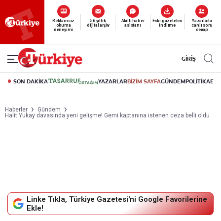
Yeni nesil dijital
abonelik 19 TL’den başlayan fiyatlarla.
GİRİŞ
SON DAKİKA
YAZARLAR
BİZİM SAYFA
GÜNDEM
POLİTİKA
EK
Haberler
Gündem
Halit Yukay davasında yeni gelişme! Gemi kaptanına istenen ceza belli oldu
Linke Tıkla, Türkiye Gazetesi'ni Google Favorilerine
Ekle!