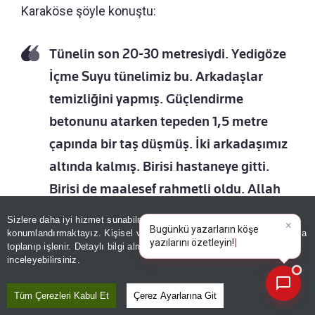
Karaköse şöyle konuştu:
Tünelin son 20-30 metresiydi. Yedigöze
İçme Suyu tünelimiz bu. Arkadaşlar
temizliğini yapmış. Güçlendirme
betonunu atarken tepeden 1,5 metre
çapında bir taş düşmüş. İki arkadaşımız
altında kalmış. Birisi hastaneye gitti.
Birisi de maalesef rahmetli oldu. Allah
rahmet eylesin. Acı bir olay. Burada
Sizlere daha iyi hizmet sunabilmek adına sitemizde
çerez
çalışan arkadaşlar haber verdi, hemen
konumlandırmaktayız. Kişisel verileriniz, KVKK ve GDPR kapsamında
×
Bugünkü yazarların
|
toplanıp işlenir. Detaylı bilgi almak için
Aydınlatma Metnimizi
📰
geldik. İtfaiye, AFAD geldi. Cenazemizi
Son 30 güne ait haberleri, spor gelişmelerini veya yazar yazılarını sorgulayabilirsiniz.
inceleyebilirsiniz.
aldık çıkarttık.
Tüm Çerezleri Kabul Et
Çerez Ayarlarına Git