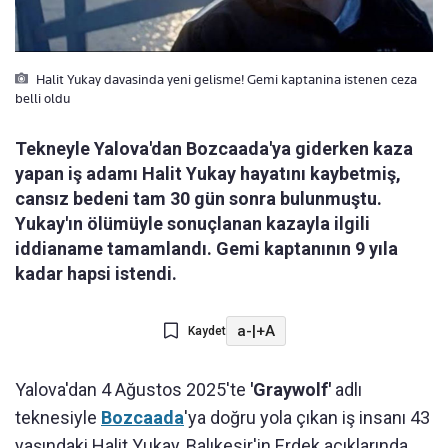
Halit Yukay davasinda yeni gelisme! Gemi kaptanina istenen ceza
belli oldu
Tekneyle Yalova'dan Bozcaada'ya giderken kaza
yapan iş adamı Halit Yukay hayatını kaybetmiş,
cansız bedeni tam 30 gün sonra bulunmuştu.
Yukay'ın ölümüyle sonuçlanan kazayla ilgili
iddianame tamamlandı. Gemi kaptanının 9 yıla
kadar hapsi istendi.
a-
|
+A
Kaydet
Yalova'dan 4 Ağustos 2025'te
'Graywolf'
adlı
teknesiyle
Bozcaada
'ya doğru yola çıkan iş insanı 43
yaşındaki Halit Yukay, Balıkesir'in Erdek açıklarında