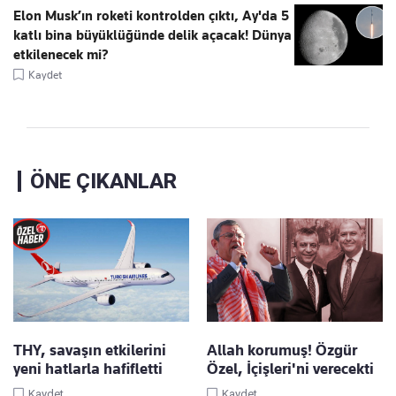
Elon Musk’ın roketi kontrolden çıktı, Ay'da 5
katlı bina büyüklüğünde delik açacak! Dünya
etkilenecek mi?
Kaydet
ÖNE ÇIKANLAR
THY, savaşın etkilerini
Allah korumuş! Özgür
yeni hatlarla hafifletti
Özel, İçişleri'ni verecekti
Kaydet
Kaydet