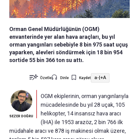
Orman Genel Müdürlüğünün (OGM)
envanterinde yer alan hava araçları, bu yıl
orman yangınları sebebiyle 8 bin 975 saat uçuş
yaparken, alevleri söndürmek için 18 bin 954
sortide 55 bin 366 ton su attı.
a-
|
+A
Özetle
Dinle
Kaydet
OGM ekiplerinin, orman yangınlarıyla
mücadelesinde bu yıl 28 uçak, 105
helikopter, 14 insansız hava aracı
SEZER DOĞRU
(İHA) ile 1953 arazöz, 2 bin 766 ilk
müdahale aracı ve 878 iş makinesi olmak üzere,