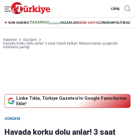
GİRİŞ
SON DAKİKA
YAZARLAR
BİZİM SAYFA
GÜNDEM
POLİTİKA
EK
Haberler
Gündem
Havada korku dolu anlar! 3 saat rötarlı kalkan Ankara-Hatay uçağında
türbülans paniği
Linke Tıkla, Türkiye Gazetesi'ni Google Favorilerine
Ekle!
GÜNDEM
Havada korku dolu anlar! 3 saat