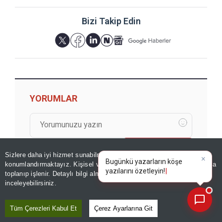
Bizi Takip Edin
YORUMLAR
Yorum için giriş yapın
Sizlere daha iyi hizmet sunabilmek adına sitemizde
çerez
×
Bugünkü yazarların köşe
konumlandırmaktayız. Kişisel verileriniz, KVKK ve GDPR kapsamında
yazılarını özetleyin!
toplanıp işlenir. Detaylı bilgi almak için
Aydınlatma Metnimizi
📰
Son 30 güne ait haberleri, spor gelişmelerini veya yazar yazılarını sorgulayabilirsiniz.
inceleyebilirsiniz.
Tüm Çerezleri Kabul Et
Çerez Ayarlarına Git