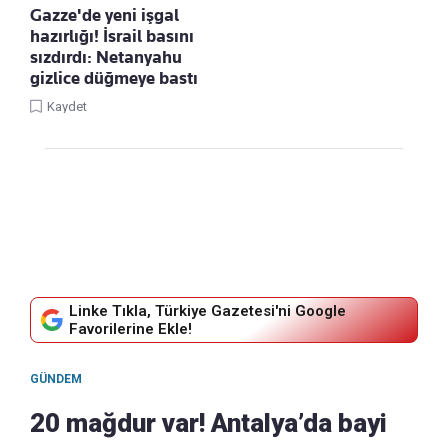
Gazze'de yeni işgal
hazırlığı! İsrail basını
sızdırdı: Netanyahu
gizlice düğmeye bastı
Kaydet
Linke Tıkla, Türkiye Gazetesi'ni Google
Favorilerine Ekle!
GÜNDEM
20 mağdur var! Antalya’da bayi