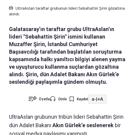
UltraAslan taraftar grubunun lideri Sebahattin Şirin gözaltına
alındı.
Galatasaray’ın taraftar grubu UltraAslan’ın
lideri "Sebahattin Şirin" ismini kullanan
Muzaffer Şirin, İstanbul Cumhuriyet
Başsavcılığı tarafından başlatılan soruşturma
kapsamında halkı yanıltıcı bilgiyi alenen yayma
ve uyuşturucu kullanma suçlardan gözaltına
alındı. Şirin, dün Adalet Bakanı Akın Gürlek’e
seslendiği paylaşımla gündem olmuştu.
a-
|
+A
Özetle
Dinle
Kaydet
UltraAslan grubunun tribün lideri Sebahattin Şirin
dün Adalet Bakanı
Akın Gürlek’e seslenerek
bir
sosyal medya paylaşımı yapmıştı.