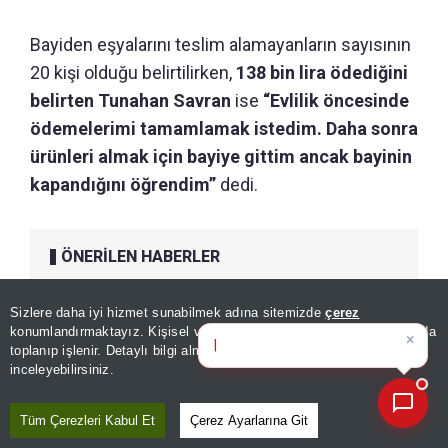
Bayiden eşyalarını teslim alamayanların sayısının
20 kişi olduğu belirtilirken,
138 bin lira ödediğini
belirten Tunahan Savran
ise
“Evlilik öncesinde
ödemelerimi tamamlamak istedim. Daha sonra
ürünleri almak için bayiye gittim ancak bayinin
kapandığını öğrendim”
dedi.
ÖNERİLEN HABERLER
GÜNDEM
Sizlere daha iyi hizmet sunabilmek adına sitemizde
çerez
Plajlarda yeni dönem!
×
Bugünün öne çıkan manşetleri
konumlandırmaktayız. Kişisel verileriniz, KVKK ve GDPR kapsamında
Vatandaşın ihtiyaçları
ve gelişmeler
|
toplanıp işlenir. Detaylı bilgi almak için
Aydınlatma Metnimizi
📰
karşılanacak, işgal bitecek
Son 30 güne ait haberleri, spor gelişmelerini veya yazar yazılarını sorgulayabilirsiniz.
inceleyebilirsiniz.
Tüm Çerezleri Kabul Et
Çerez Ayarlarına Git