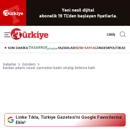
Reklamsız
56 yıllık
Akıllı haber
Eski gazeteleri
Yazarlarla
okuma
dijital arşiv
asistanı
indirme
canlı soru
deneyimi
cevap
GİRİŞ
SON DAKİKA
YAZARLAR
BİZİM SAYFA
GÜNDEM
POLİTİKA
EK
Haberler
Gündem
Kardan adamı ceset zanneden kadın ortalığı birbirine kattı
Linke Tıkla, Türkiye Gazetesi'ni Google Favorilerine
Ekle!