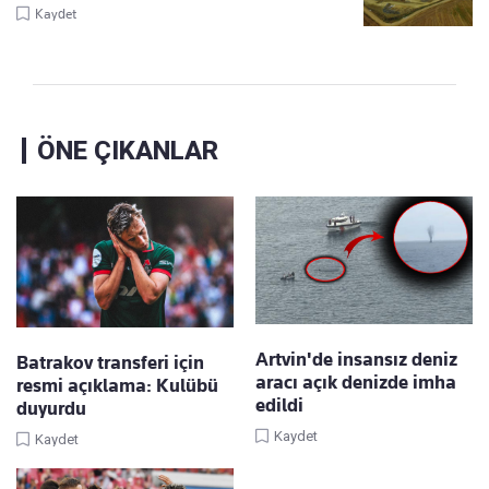
Kaydet
ÖNE ÇIKANLAR
Artvin'de insansız deniz
Batrakov transferi için
aracı açık denizde imha
resmi açıklama: Kulübü
edildi
duyurdu
Kaydet
Kaydet